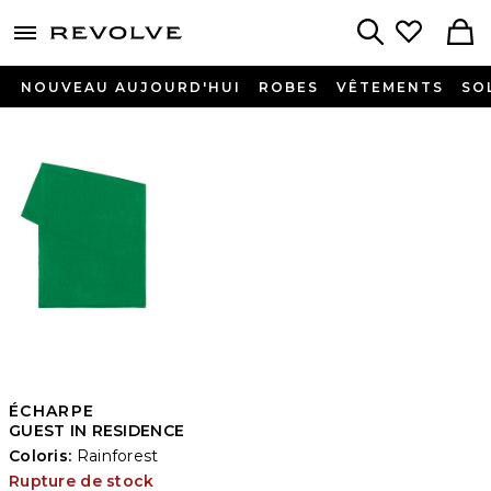
menu - shows more content
Revolve, Apparel & Fashion
Search
NOUVEAU AUJOURD'HUI
ROBES
VÊTEMENTS
SO
ÉCHARPE
GUEST IN RESIDENCE
Coloris:
Rainforest
Rupture de stock