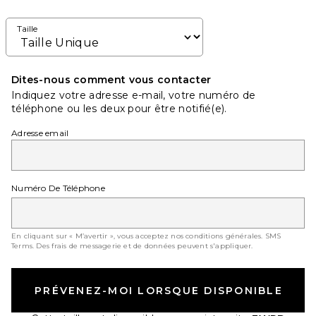
Taille
Dites-nous comment vous contacter
Indiquez votre adresse e-mail, votre numéro de
téléphone ou les deux pour être notifié(e).
Adresse email
Numéro De Téléphone
En cliquant sur « M’avertir », vous acceptez nos conditions générales.
SMS
Terms
. Des frais de messagerie et de données peuvent s'appliquer.
PRÉVENEZ-MOI LORSQUE DISPONIBLE