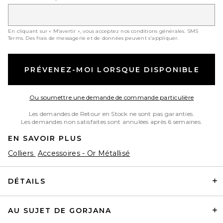
En cliquant sur « M’avertir », vous acceptez nos conditions générales.
SMS
Terms
. Des frais de messagerie et de données peuvent s'appliquer.
PRÉVENEZ-MOI LORSQUE DISPONIBLE
Opens in
Ou soumettre une demande de commande particulière
Les demandes de Retour en Stock ne sont pas garanties.
Les demandes non satisfaites sont annulées après 6 semaines.
EN SAVOIR PLUS
Colliers
Accessoires - Or Métallisé
DÉTAILS
AU SUJET DE GORJANA