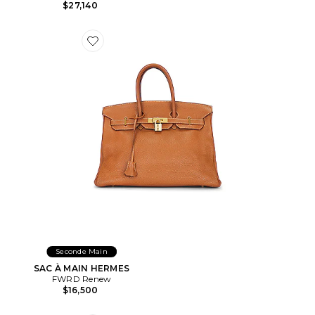
$27,140
Favorite SAC À MAIN HERMES
Seconde Main
SAC À MAIN HERMES
FWRD Renew
$16,500