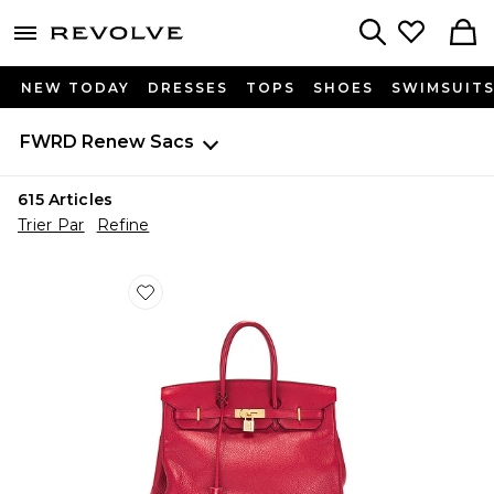
menu - shows more content
Revolve, Apparel & Fashion
Search
NEW TODAY
DRESSES
TOPS
SHOES
SWIMSUIT
FWRD Renew
Sacs
615
Articles
Trier Par
Refine
Favorite SAC À MAIN HERMES