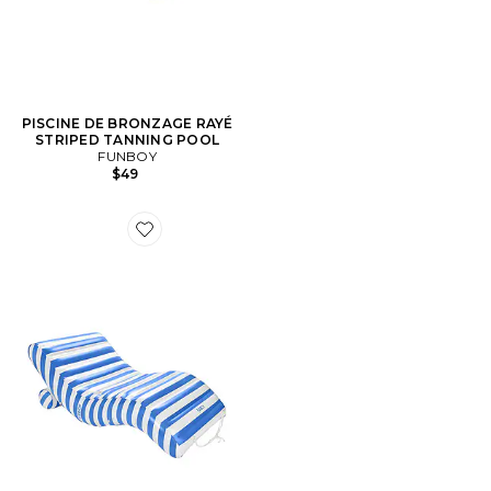
PISCINE DE BRONZAGE RAYÉ
STRIPED TANNING POOL
FUNBOY
$49
Favorite CHAISE LONGUE CHAISE LOUNGER