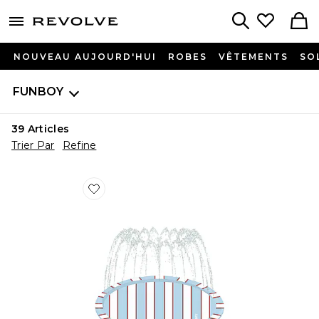
menu - shows more content
Revolve, Apparel & Fashion
Search
NOUVEAU AUJOURD'HUI
ROBES
VÊTEMENTS
SO
FUNBOY
39
Articles
Trier Par
Refine
Favorite TAPIS DE JETS D'EAU POUR ENFANTS KIDS