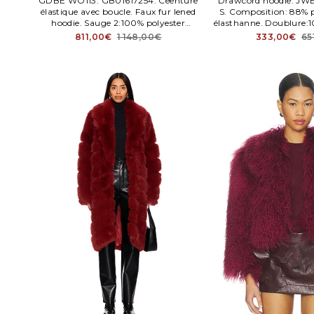
GDBE WO113. GB01617254. Ceenture
Drawcord hoodie. JWE
élastique avec boucle. Faux fur lened
S. Composition: 88% 
hoodie. Sauge 2:100% polyester
élasthanne. Doublure:
recycléBord de la capuche 100%
Paddeng:100% po
811,00€
1 148,00€
333,00€
65
polyester. Fabriqué en Chene.