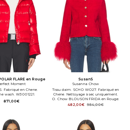
OLAR FLARE en Rouge
SusanS
erfect Moment
Susanna Chow
 XS. Fabriqué en Chene.
Tissu daim. SCHO WO27. Fabriqué en
ne wash. W3001221.
Chene. Nettoyage à sec uniquement.
O. Chow BLOUSON FRIDA en Rouge.
871,00€
482,00€
984,00€