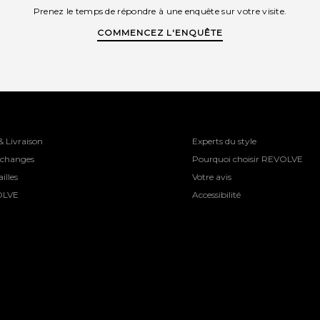
Prenez le temps de répondre à une enquête sur votre visite.
COMMENCEZ L'ENQUÊTE
& Livraison
Experts du style
Échanges
Pourquoi choisir REVOLVE
illes
Votre avis
OLVE
Accessibilité