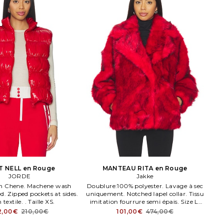
T NELL en Rouge
MANTEAU RITA en Rouge
JORDE
Jakke
en Chene. Machene wash
Doublure:100% polyester. Lavage à sec
 Zipped pockets at sides.
uniquement. Notched lapel collar. Tissu
textile. . Taille XS.
imitation fourrure semi épais. Size L,
M, S. Composition: 50% modacrylique,
2,00€
210,00€
101,00€
474,00€
50% acrylique.