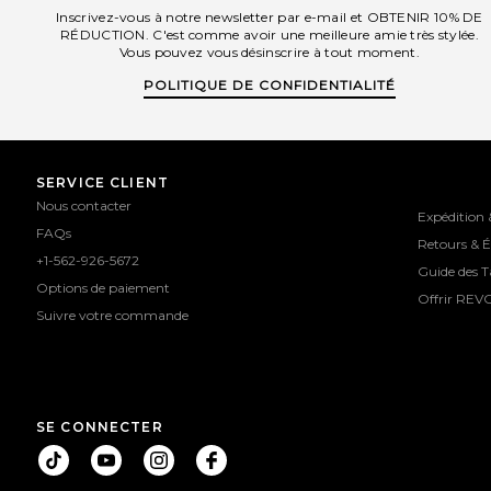
Inscrivez-vous à notre newsletter par e-mail et OBTENIR 10% DE
RÉDUCTION. C'est comme avoir une meilleure amie très stylée.
Vous pouvez vous désinscrire à tout moment.
POLITIQUE DE CONFIDENTIALITÉ
SERVICE CLIENT
Nous contacter
Expédition 
FAQs
Retours & 
+1-562-926-5672
Guide des Ta
Options de paiement
Offrir REV
Suivre votre commande
SE CONNECTER