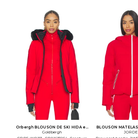
Orbergh BLOUSON DE SKI HIDA en
BLOUSON MATELAS
Goldbergh
Rouge
Rouge
JORDE