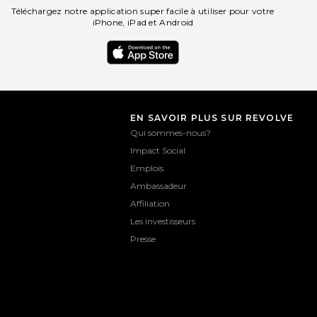
Téléchargez notre application super facile à utiliser pour votre
iPhone, iPad et Android
EN SAVOIR PLUS SUR REVOLVE
Qui sommes-nous?
Impact Social
Emplois
Ambassadeur
Affiliation
Les investisseurs
Presse