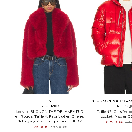
S
BLOUSON MATELASS
Nakedvice
Mackag
Rouge
Kedvice BLOUON THE DELANEY FUR
. Taille 42. Glissière 
en Rouge. Taille X. Fabriqué en Chene.
pocket. Also en 36
Nettoyage à sec uniquement. NEDV
629,00€
1 0
WO29. NVA 201 RD.
175,00€
386,00€