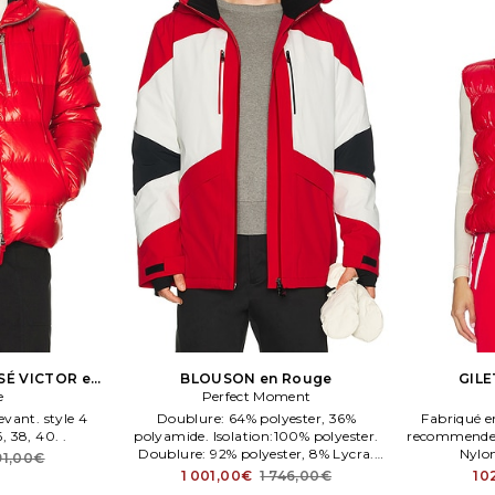
É VICTOR en
BLOUSON en Rouge
GILE
e
Perfect Moment
devant. style 4
Doublure: 64% polyester, 36%
Fabriqué 
, 38, 40. .
polyamide. Isolation:100% polyester.
recommended.
Doublure: 92% polyester, 8% Lycra.
Nylon 
91,00€
Machene wash. . Taille XL/1X.
1 001,00€
1 746,00€
10