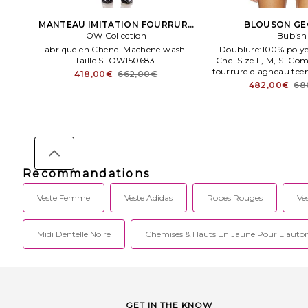
MANTEAU IMITATION FOURRURE
BLOUSON GE
COPENHAGEN en Rouge
OW Collection
Bubish
Fabriqué en Chene. Machene wash. .
Doublure:100% polye
Taille S. OW150683.
Che. Size L, M, S. Co
fourrure d'agneau tee
418,00€
662,00€
crochet devant. Man
482,00€
68
Recommandations
Veste Femme
Veste Adidas
Robes Rouges
Ve
Midi Dentelle Noire
Chemises & Hauts En Jaune Pour L'aut
GET IN THE KNOW