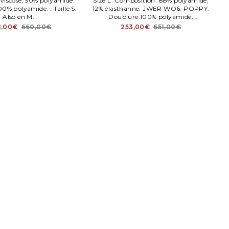
% viscose, 50% polyamide.
Size L. Composition: 88% polyamide,
0% polyamide. . Taille S.
12% élasthanne. JWER WO6. POPPY.
Also en M. .
Doublure:100% polyamide.
Paddeng:100% polyester recyclé.
1,00€
660,00€
253,00€
651,00€