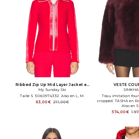
Ribbed Zip Up Mid Layer Jacket en
VESTE COU
My Sunday Ski
Rouge
SIMKHA
. Taille S. 5060974332. Also en L, M. .
Tissu imitation fou
cropped. TASHA en Rou
63,00€
211,00€
Also en S.
574,00€
1 9