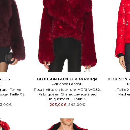
RTE S
BLOUSON FAUX FUR en Rouge
BLOUSON P
I
Adrienne Landau
P
rrure. Forme
Tissu imitation fourrure. ADRI WO82.
. Taille
ge. Taille XS.
Fabriqué en Chene. Lavage à sec
Mache
 .
uniquement. . Taille S.
73,00€
203,00€
542,00€