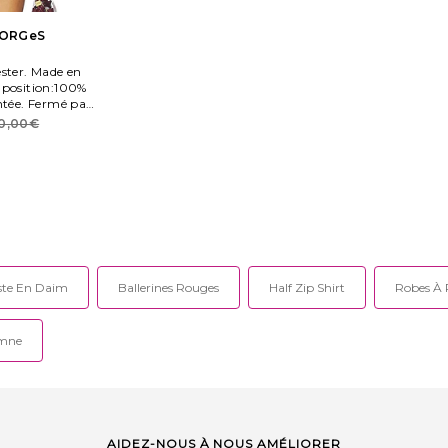
ORGeS
ster. Made en
mposition:100%
ntée. Fermé par
ches cropped.
0,00€
ste En Daim
Ballerines Rouges
Half Zip Shirt
Robes À P
omne
AIDEZ-NOUS À NOUS AMÉLIORER