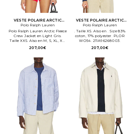
VESTE POLAIRE ARCTIC
VESTE POLAIRE ARCTIC
CREW en Light Gris
Polo Ralph Lauren
Polo Ralph Lauren
CREW en Marine
Polo Ralph Lauren Arctic Fleece
. Taille XS. Also en . Size 83%
Crew Jacket en Light Gris.
coton, 17% polyester. PLOR
Taille XXS. Also en M, S, XL, XS.
WO54. 211A96268003.
Polo Ralph Lauren Arctic Fleece
207,00€
207,00€
Crew Jacket en Light Gris.
PLOR WO53. 211A96268001.