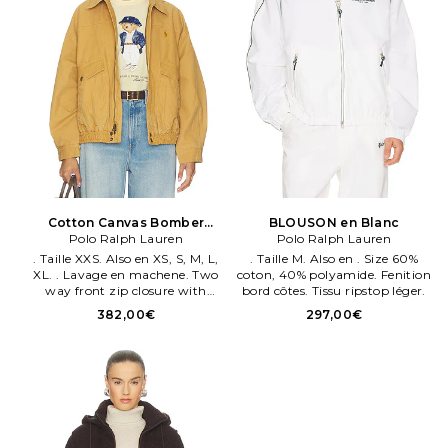
Cotton Canvas Bomber
BLOUSON en Blanc
Jacket en Marron
Polo Ralph Lauren
Polo Ralph Lauren
. Taille XXS. Also en XS, S, M, L,
. Taille M. Also en . Size 60%
XL. . Lavage en machene. Two
coton, 40% polyamide. Fenition
way front zip closure with
bord côtes. Tissu ripstop léger.
button overlay.
382,00€
297,00€