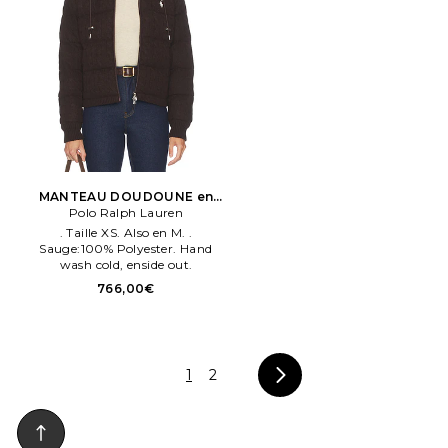
MANTEAU DOUDOUNE en
Polo Ralph Lauren
Chocolat
. Taille XS. Also en M. .
Sauge:100% Polyester. Hand
wash cold, enside out.
766,00€
1
2