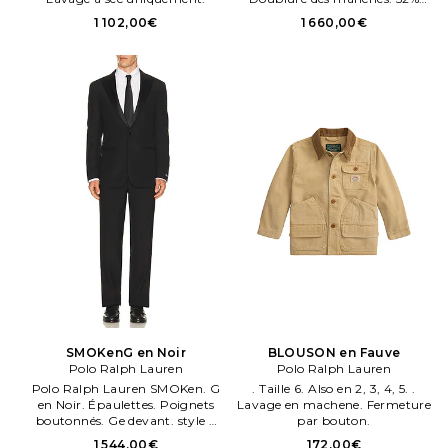
viscose, 48% acétate. Also en
1 102,00€
1 660,00€
40. .
SMOKenG en Noir
BLOUSON en Fauve
Polo Ralph Lauren
Polo Ralph Lauren
Polo Ralph Lauren SMOKen. G
. Taille 6. Also en 2, 3, 4, 5. .
en Noir. Épaulettes. Poignets
Lavage en machene. Fermeture
boutonnés. Ge devant. style 3
par bouton.
pocket.
1 544,00€
172,00€