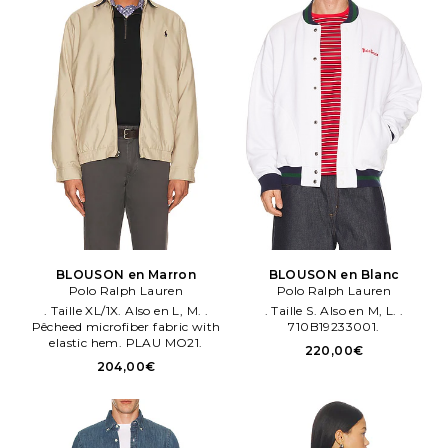
BLOUSON en Marron
BLOUSON en Blanc
Polo Ralph Lauren
Polo Ralph Lauren
. Taille XL/1X. Also en L, M. .
. Taille S. Also en M, L. .
Pêcheed microfiber fabric with
710B19233001.
elastic hem. PLAU MO21.
220,00€
204,00€