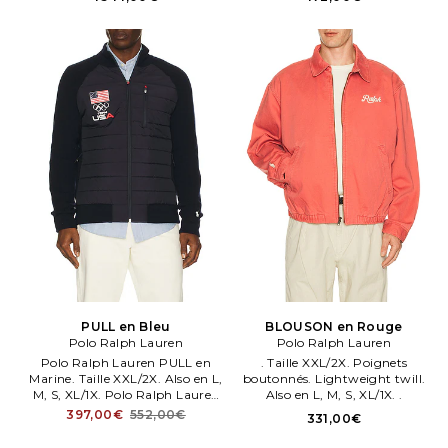
PULL en Bleu
BLOUSON en Rouge
Polo Ralph Lauren
Polo Ralph Lauren
Polo Ralph Lauren PULL en
. Taille XXL/2X. Poignets
Marine. Taille XXL/2X. Also en L,
boutonnés. Lightweight twill.
M, S, XL/1X. Polo Ralph Lauren
Also en L, M, S, XL/1X. .
PULL en Marine. Front logos.
397,00€
552,00€
331,00€
Midweight knit fabric with
contrast padded ripstop front