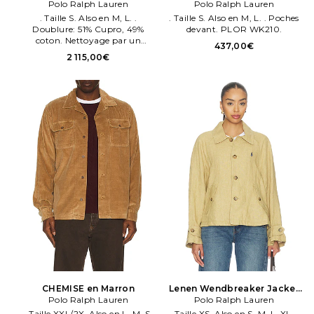
Polo Ralph Lauren
Chocolat
MANCHES LONGUES en Bleu
Polo Ralph Lauren
. Taille S. Also en M, L. .
. Taille S. Also en M, L. . Poches
Doublure: 51% Cupro, 49%
devant. PLOR WK210.
coton. Nettoyage par un
437,00€
professionnel du cuir
2 115,00€
uniquement.
CHEMISE en Marron
Lenen Wendbreaker Jacket
Polo Ralph Lauren
Polo Ralph Lauren
en Marron
. Taille XXL/2X. Also en L, M, S,
. Taille XS. Also en S, M, L, XL. .