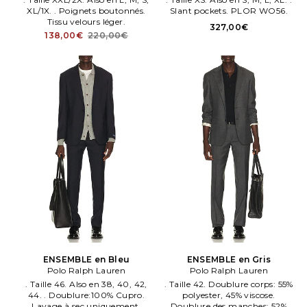
XL/1X. . Poignets boutonnés.
Slant pockets. PLOR WO56.
Tissu velours léger.
327,00€
138,00€
220,00€
ENSEMBLE en Bleu
ENSEMBLE en Gris
Polo Ralph Lauren
Polo Ralph Lauren
. Taille 46. Also en 38, 40, 42,
. Taille 42. Doublure corps: 55%
44. . Doublure:100% Cupro.
polyester, 45% viscose.
Lavage à sec uniquement.
Doublure des manches: 52%