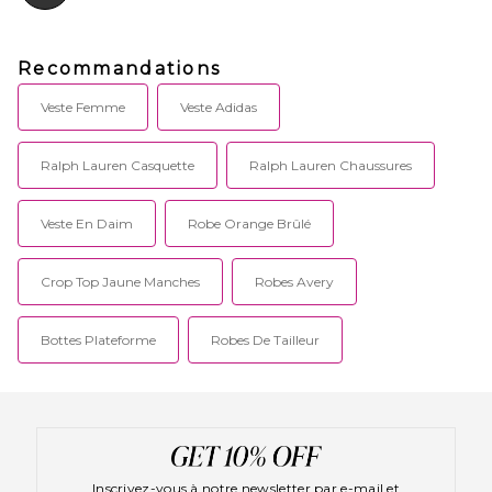
Recommandations
Veste Femme
Veste Adidas
Ralph Lauren Casquette
Ralph Lauren Chaussures
Veste En Daim
Robe Orange Brûlé
Crop Top Jaune Manches
Robes Avery
Bottes Plateforme
Robes De Tailleur
Inscrivez-vous à notre newsletter par e-mail et