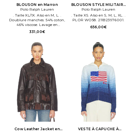
BLOUSON en Marron
BLOUSON STYLE MILITAIRE
Polo Ralph Lauren
Polo Ralph Lauren
en Fauve
. Taille XL/1X. Also en M, L. .
. Taille XS. Also en S, M, L, XL. .
Doublure manches: 54% coton,
PLOR WO58. 211B23976001.
46% viscose. Lavage en
656,00€
machene.
331,00€
Cow Leather Jacket en
VESTE À CAPUCHE À