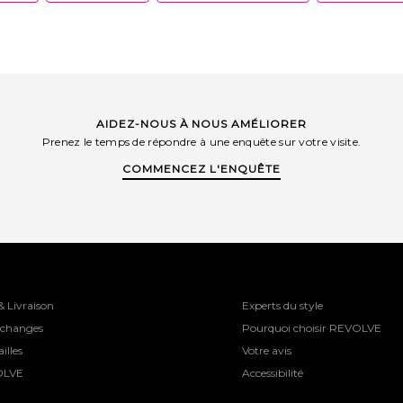
AIDEZ-NOUS À NOUS AMÉLIORER
Prenez le temps de répondre à une enquête sur votre visite.
COMMENCEZ L'ENQUÊTE
& Livraison
Experts du style
Échanges
Pourquoi choisir REVOLVE
illes
Votre avis
OLVE
Accessibilité