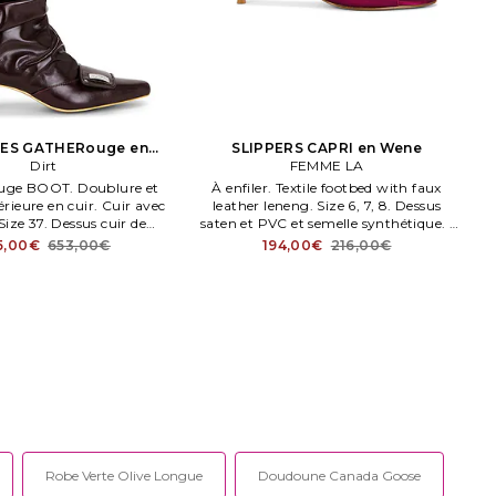
ES GATHERouge en
SLIPPERS CAPRI en Wene
Bourgogne
Dirt
FEMME LA
ge BOOT. Doublure et
À enfiler. Textile footbed with faux
érieure en cuir. Cuir avec
leather leneng. Size 6, 7, 8. Dessus
Size 37. Dessus cuir de
saten et PVC et semelle synthétique. .
uvené végétal et semelle
Taille 9.
5,00€
653,00€
194,00€
216,00€
caoutchouc.
Robe Verte Olive Longue
Doudoune Canada Goose