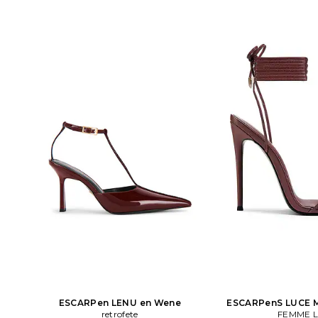
teenté avec seme
ESCARPen LENU en Wene
ESCARPenS LUCE 
retrofete
Bourgog
FEMME 