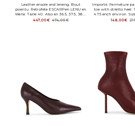
Leather ensole and leneng. Bout
Importé. Fermeture par
poentu. Retrofete ESCARPen LENU en
toe with stiletto heel
Wene. Taille 40. Also en 36.5, 37.5, 38.5,
4.75 ench environ. Size
39. .
imitation cuir semell
447,00€
474,00€
148,00€
21