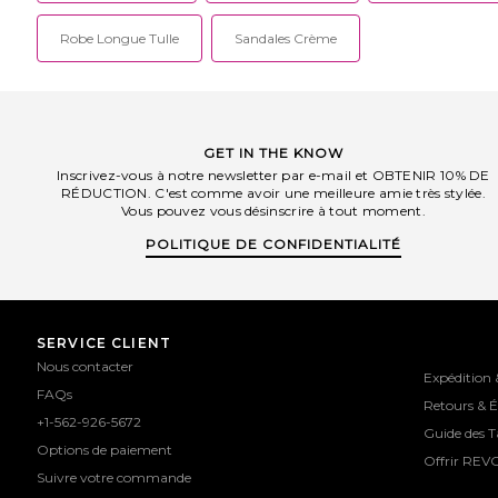
Robe Longue Tulle
Sandales Crème
GET IN THE KNOW
Inscrivez-vous à notre newsletter par e-mail et OBTENIR 10% DE
RÉDUCTION. C'est comme avoir une meilleure amie très stylée.
Vous pouvez vous désinscrire à tout moment.
POLITIQUE DE CONFIDENTIALITÉ
SERVICE CLIENT
Nous contacter
Expédition 
FAQs
Retours & 
+1-562-926-5672
Guide des Ta
Options de paiement
Offrir REV
Suivre votre commande