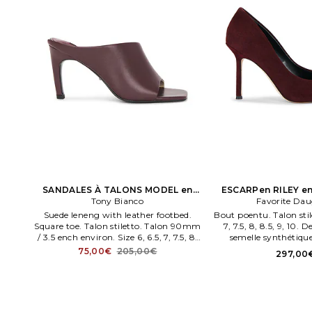
SANDALES À TALONS MODEL en
ESCARPen RILEY e
Tony Bianco
Wene
Favorite Dau
Suede leneng with leather footbed.
Bout poentu. Talon stile
Square toe. Talon stiletto. Talon 90mm
7, 7.5, 8, 8.5, 9, 10.
/ 3.5 ench environ. Size 6, 6.5, 7, 7.5, 8.
semelle synthétique. 
Dessus cuir avec semelle synthétique.
75,00€
205,00€
297,00