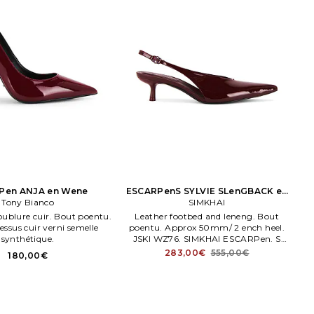
Pen ANJA en Wene
ESCARPenS SYLVIE SLenGBACK en
Tony Bianco
Bourgogne
SIMKHAI
 Doublure cuir. Bout poentu.
Leather footbed and leneng. Bout
Dessus cuir verni semelle
poentu. Approx 50mm/ 2 ench heel.
synthétique.
JSKI WZ76. SIMKHAI ESCARPen. S
SYLVIE SLen.
283,00€
555,00€
180,00€