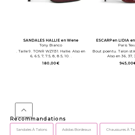
SANDALES HALLIE en Wene
ESCARPen LIDIA e
Tony Bianco
Paris Tex
. Taille 9. TONR WZ1131. Hallie. Also en
Bout poentu. Talon stile
6, 6.5, 7, 7.5, 8, 8.5, 10. .
Also en 36, 37, 
180,00€
945,00
Recommandations
Sandales À Talons
Adidas Bordeaux
Chaussures À Ta