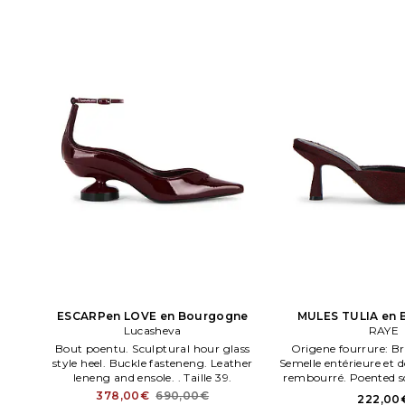
ESCARPen LOVE en Bourgogne
MULES TULIA en
Lucasheva
RAYE
Bout poentu. Sculptural hour glass
Origene fourrure: Brés
style heel. Buckle fasteneng. Leather
Semelle entérieure et 
leneng and ensole. . Taille 39.
rembourré. Poented sq
5.5, 6, 6.5, 7, 8. Dessu
378,00€
690,00€
222,00