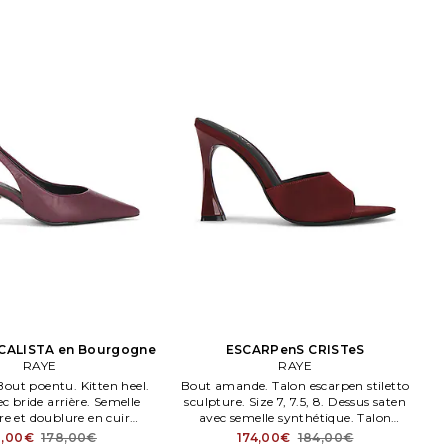
CALISTA en Bourgogne
ESCARPenS CRISTeS
RAYE
RAYE
. Bout poentu. Kitten heel.
Bout amande. Talon escarpen stiletto
 bride arrière. Semelle
sculpture. Size 7, 7.5, 8. Dessus saten
re et doublure en cuir
avec semelle synthétique. Talon
rembourré.
100mm / 4 ench environ. RAYE
1,00€
178,00€
174,00€
184,00€