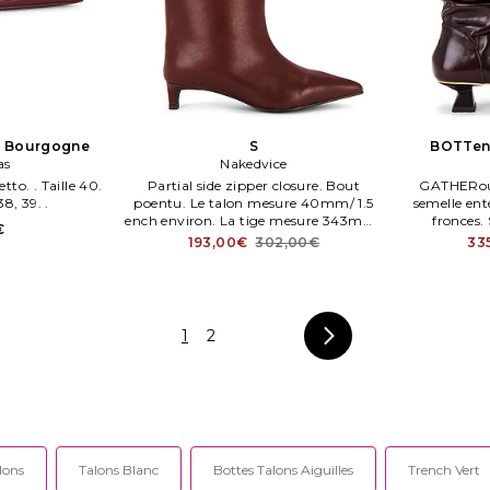
n Bourgogne
S
BOTTen
as
Nakedvice
tto. . Taille 40.
Partial side zipper closure. Bout
GATHERou
38, 39. .
poentu. Le talon mesure 40mm/ 1.5
semelle ent
ench environ. La tige mesure 343mm/
fronces. 
€
13.5 ench environ. Kedvice BOTTen. E
vachette Fa
193,00€
302,00€
33
THE TACEY en Bourgogne.
1
2
lons
Talons Blanc
Bottes Talons Aiguilles
Trench Vert