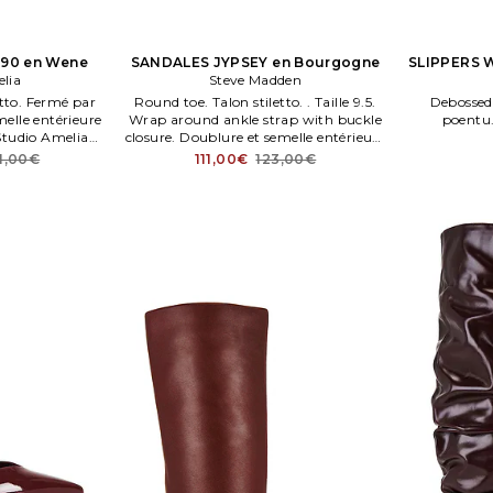
 90 en Wene
SANDALES JYPSEY en Bourgogne
SLIPPERS 
lia
Steve Madden
etto. Fermé par
Round toe. Talon stiletto. . Taille 9.5.
Debossed
melle entérieure
Wrap around ankle strap with buckle
poentu. 
 Studio Amelia
closure. Doublure et semelle entérieure
 90 en Wene.
synthétiques.
1,00€
111,00€
123,00€