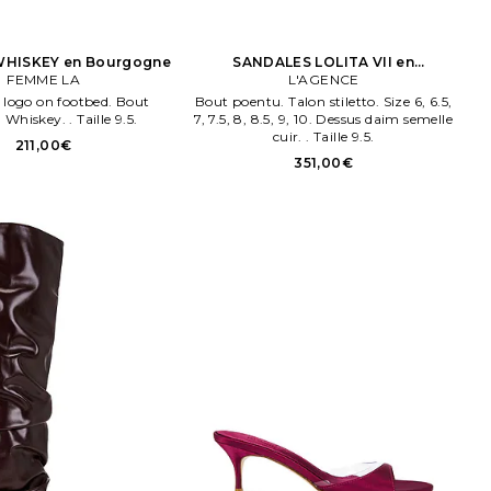
WHISKEY en Bourgogne
SANDALES LOLITA VII en
FEMME LA
Bourgogne
L'AGENCE
 logo on footbed. Bout
Bout poentu. Talon stiletto. Size 6, 6.5,
Whiskey. . Taille 9.5.
7, 7.5, 8, 8.5, 9, 10. Dessus daim semelle
cuir. . Taille 9.5.
211,00€
351,00€