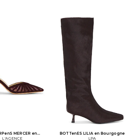
WZ2998.
RPenS MERCER en
BOTTenES LILIA en Bourgogne
Bourgogne
L'AGENCE
LPA