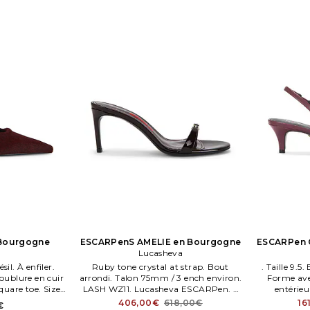
 Bourgogne
ESCARPenS AMELIE en Bourgogne
ESCARPen 
Lucasheva
il. À enfiler.
Ruby tone crystal at strap. Bout
. Taille 9.5
doublure en cuir
arrondi. Talon 75mm / 3 ench environ.
Forme avec
uare toe. Size
LASH WZ11. Lucasheva ESCARPen. S
entérieu
s en cuir (veau)
AMELIE en Bourgogne.
406,00€
618,00€
16
€