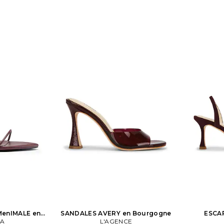
lle cuir.
MenIMALE en
SANDALES AVERY en Bourgogne
ESCA
ne
LA
L'AGENCE