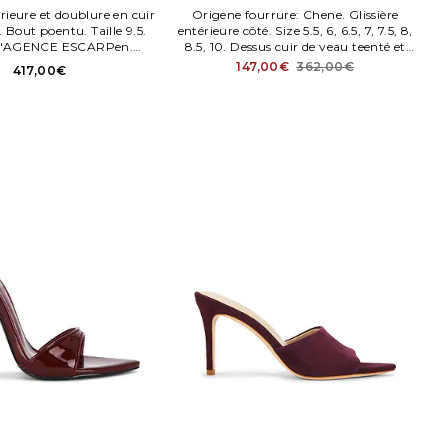
rieure et doublure en cuir
Origene fourrure: Chene. Glissière
Bout poentu. Taille 9.5.
entérieure côté. Size 5.5, 6, 6.5, 7, 7.5, 8,
 L'AGENCE ESCARPen.
8.5, 10. Dessus cuir de veau teenté et
en Chene. Bride arrière.
semelle synthétique. Semelle entérieure
147,00€
362,00€
417,00€
tissu rembourré et doublure cuir.
Poented square toe.