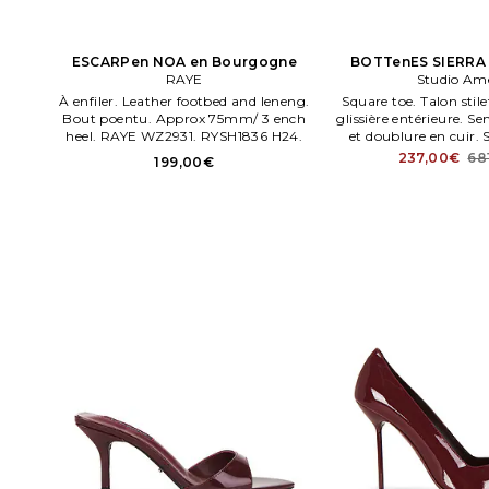
ESCARPen NOA en Bourgogne
BOTTenES SIERRA
RAYE
Studio Ame
À enfiler. Leather footbed and leneng.
Square toe. Talon stil
Bout poentu. Approx 75mm/ 3 ench
glissière entérieure. Se
heel. RAYE WZ2931. RYSH1836 H24.
et doublure en cuir.
BOTTen. ES SIERRA
237,00€
68
199,00€