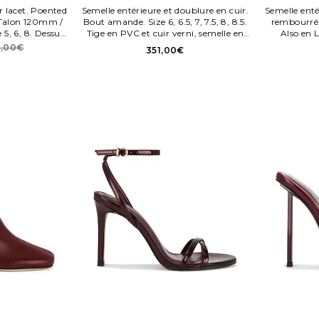
 lacet. Poented
Semelle entérieure et doublure en cuir.
Semelle enté
. Talon 120mm /
Bout amande. Size 6, 6.5, 7, 7.5, 8, 8.5.
rembourré. 
 5, 6, 8. Dessus
Tige en PVC et cuir verni, semelle en
Also en
e synthétique.
cuir. Fabriqué en Chene. À enfiler.
Fabriqué 
1,00€
351,00€