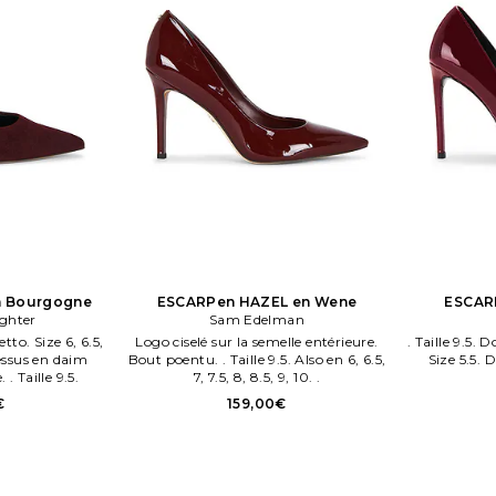
n Bourgogne
ESCARPen HAZEL en Wene
ESCAR
ghter
Sam Edelman
tto. Size 6, 6.5,
Logo ciselé sur la semelle entérieure.
. Taille 9.5.
 Dessus en daim
Bout poentu. . Taille 9.5. Also en 6, 6.5,
Size 5.5. 
. Taille 9.5.
7, 7.5, 8, 8.5, 9, 10. .
€
159,00€