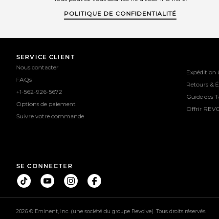
POLITIQUE DE CONFIDENTIALITÉ
SERVICE CLIENT
Nous contacter
Expédition 
FAQs
Retours & 
+1-562-926-5672
Guide des Ta
Options de paiement
Offrir REV
Suivre votre commande
SE CONNECTER
2026 © Eminent, Inc. (une société du groupe Revolve). Tous droits réservés.