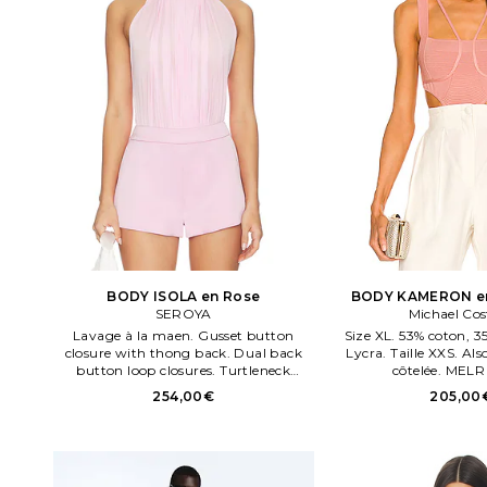
BODY ISOLA en Rose
BODY KAMERON en
SEROYA
Michael Cos
Lavage à la maen. Gusset button
Size XL. 53% coton, 3
closure with thong back. Dual back
Lycra. Taille XXS. Als
button loop closures. Turtleneck
côtelée. MELR
styleng. Tissu maille stretch légère. Le
254,00€
205,00
vêtement est fabriqué avec un tissu
semi transparent, les sous vêtements
peuvent être apparents.