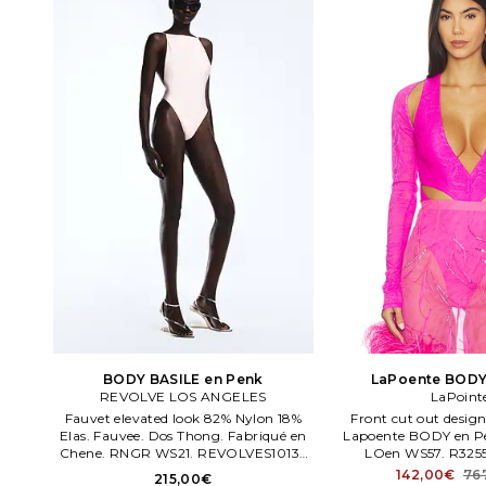
BODY BASILE en Penk
LaPoente BODY
REVOLVE LOS ANGELES
LaPoint
Fauvet elevated look 82% Nylon 18%
Front cut out desig
Elas. Fauvee. Dos Thong. Fabriqué en
Lapoente BODY en Pen
Chene. RNGR WS21. REVOLVES10135
LOen WS57. R32
U26.
142,00€
76
215,00€