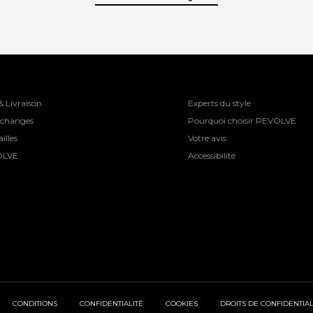
& Livraison
Experts du style
Échanges
Pourquoi choisir REVOLVE
illes
Votre avis
OLVE
Accessibilité
CONDITIONS
CONFIDENTIALITÉ
COOKIES
DROITS DE CONFIDENTIAL