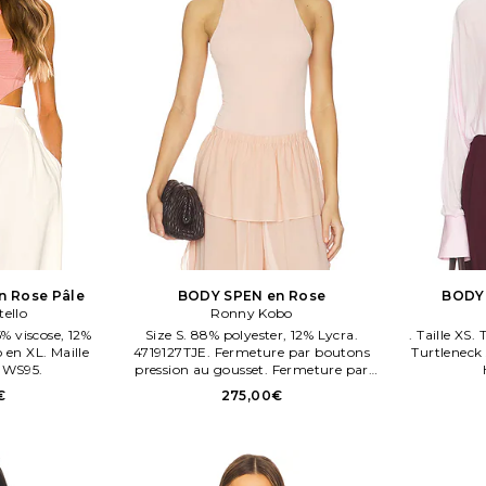
 Rose Pâle
BODY SPEN en Rose
BODY
tello
Ronny Kobo
5% viscose, 12%
Size S. 88% polyester, 12% Lycra.
. Taille XS. 
o en XL. Maille
4719127TJE. Fermeture par boutons
Turtleneck
 WS95.
pression au gousset. Fermeture par
glissière dissimulée dos avec crochet.
€
275,00€