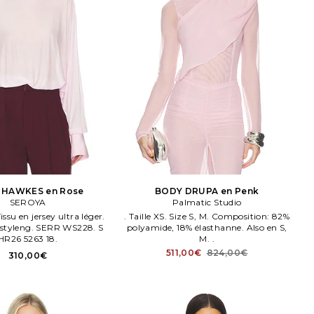
 HAWKES en Rose
BODY DRUPA en Penk
SEROYA
Palmatic Studio
Tissu en jersey ultra léger.
. Taille XS. Size S, M. Composition: 82%
 styleng. SERR WS228. S
polyamide, 18% élasthanne. Also en S,
HR26 5263 18.
M. .
511,00€
824,00€
310,00€