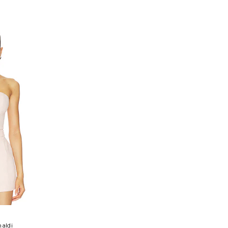
sous vêtements peuvent être
apparents.
aldi