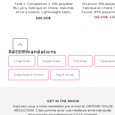
. Taille S. Composition 2: 95% polyester,
Doublure: 95% polyes
5% Lycra. Fabriqué en Chene. Manches
Fabriqué en Chene. T
et col à volants. Lightweight saten
Fauvet: 87% polyamid
textile with contrast jersey bodysuit.
Fermeture par bouton
145,00€
23
360,00€
gousset. Tissu twil
Recommandations
Linge Rose
Robes Roses
Pull Rose
Casquette
Robe Rose A Plume
Top À Strass
GET IN THE KNOW
Inscrivez-vous à notre newsletter par e-mail et OBTENIR 10% DE
RÉDUCTION. C'est comme avoir une meilleure amie très stylée.
Vous pouvez vous désinscrire à tout moment.