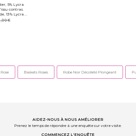
ter, 5% Lycra.
issu contras.
e, 13% Lycra.
s pression au
1,00€
l métallisé.
 Rose
Baskets Roses
Robe Noir Décolleté Plongeant
Pu
AIDEZ-NOUS À NOUS AMÉLIORER
Prenez le temps de répondre à une enquête sur votre visite.
COMMENCEZ L'ENQUÊTE