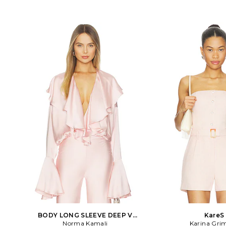
BODY LONG SLEEVE DEEP V
KareS
RUFFLE en Penk
Norma Kamali
Karina Grim