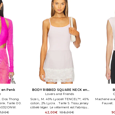
 en Penk
BODY RIBBED SQUARE NECK en
B
e
Lovers and Friends
Penk
G
n. Dos Thong.
Size L, M. 49% Lyocell TENCEL™, 49%
Machene was
k. Taille 00.
coton, 2% Lycra. . Taille S. Tissu jersey
Fauvet.
55032ONW.
côtelé léger. Le vêtement est fabriqué
avec un tissu semi transparent, les
7,00€
42,00€
108,00€
9