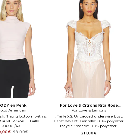
ODY en Penk
For Love & Citrons Rita Rose
ood American
Bodysuit en Blanc
For Love & Lemons
h. Thong bottom with s.
. Taille XS. Unpadded underwire bust.
 GAME WS245. . Taille
Lacet devant. Dentelle:100% polyester
XXXXL/4X.
recycléBroderie:100% polyester.
Gousset:100% Modal.
0,00€
98,00€
211,00€