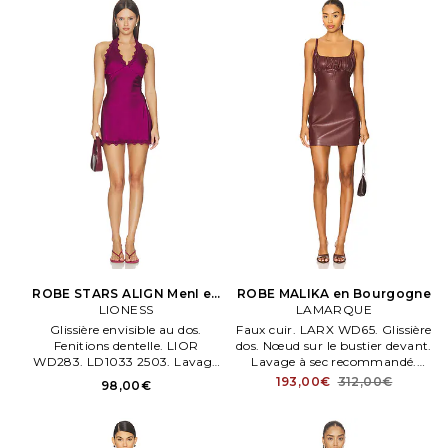
ROBE STARS ALIGN MenI en
ROBE MALIKA en Bourgogne
LIONESS
Violet
LAMARQUE
Glissière envisible au dos.
Faux cuir. LARX WD65. Glissière
Fenitions dentelle. LIOR
dos. Nœud sur le bustier devant.
WD283. LD1033 2503. Lavage
Lavage à sec recommandé.
à la maen. Non doublé.
Entièrement doublé.
193,00€
312,00€
98,00€