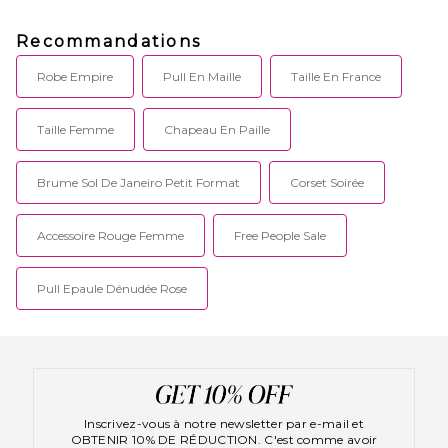
Recommandations
Robe Empire
Pull En Maille
Taille En France
Taille Femme
Chapeau En Paille
Brume Sol De Janeiro Petit Format
Corset Soirée
Accessoire Rouge Femme
Free People Sale
Pull Epaule Dénudée Rose
Inscrivez-vous à notre newsletter par e-mail et
OBTENIR 10% DE RÉDUCTION. C'est comme avoir