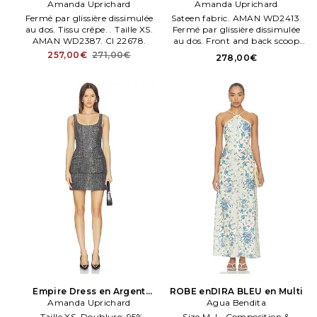
Amanda Uprichard
Amanda Uprichard
Fermé par glissière dissimulée
Sateen fabric. AMAN WD2413.
au dos. Tissu crêpe. . Taille XS.
Fermé par glissière dissimulée
AMAN WD2387. CI 22678.
au dos. Front and back scoop
necklene. . Taille XS.
257,00€
271,00€
278,00€
Empire Dress en Argent
ROBE enDIRA BLEU en Multi
Amanda Uprichard
Métallisé
Agua Bendita
. Taille XS. Doublure: 95%
Size M, L. Composition &