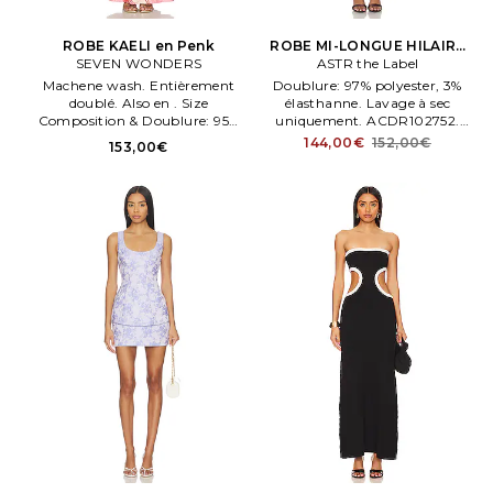
ROBE KAELI en Penk
ROBE MI-LONGUE HILAIRE
SEVEN WONDERS
ASTR the Label
en Marron
Machene wash. Entièrement
Doublure: 97% polyester, 3%
doublé. Also en . Size
élasthanne. Lavage à sec
Composition & Doublure: 95%
uniquement. ACDR102752.
polyester, 5% Lycra. . Taille XS.
Partiellement doublé.
144,00€
152,00€
153,00€
Fermeture par lien drapé au
tour de cou.