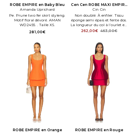
ROBE EMPIRE en Baby Bleu
Cen Cen ROBE MAXI EMPIRE
Amanda Uprichard
en Noir
Cin Cin
Pe. Prune two fer skirt styleng.
Non doublé. À enfiler. Tissu
Motif floral dévoré. AMAN
éponge semi épais et fente dos.
WD2455. . Taille XS.
La longueur du col à l’ourlet est
de 109 cm environ. Détails
262,00€
463,00€
281,00€
contras. Fauvets.
ROBE EMPIRE en Orange
ROBE EMPIRE en Rouge