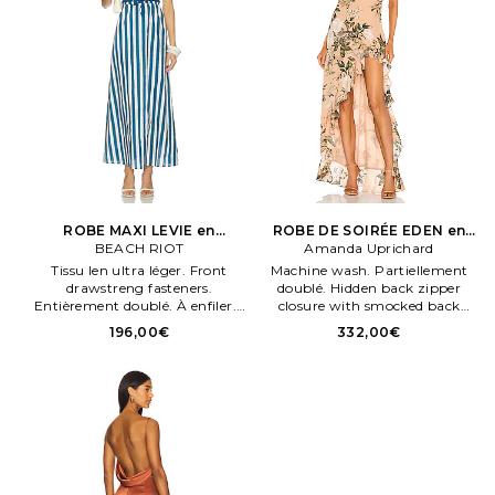
ROBE MAXI LEVIE en
ROBE DE SOIRÉE EDEN en
BEACH RIOT
Sarcelle
Amanda Uprichard
Penk
Tissu len ultra léger. Front
Machine wash. Partiellement
drawstreng fasteners.
doublé. Hidden back zipper
Entièrement doublé. À enfiler. .
closure with smocked back
Taille XS.
panel. Non slip silicone grip
196,00€
332,00€
lining. Boned sides. Lightweight
crepe de chine fabric with ruffle
trim.