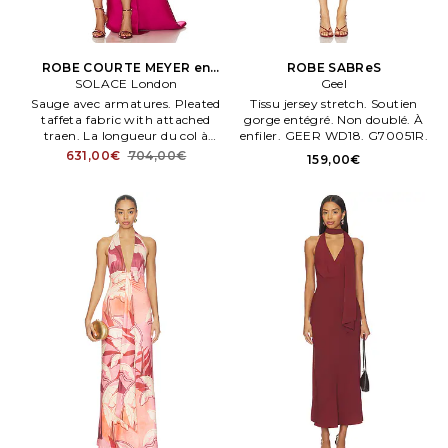
ROBE COURTE MEYER en
ROBE SABReS
SOLACE London
Fuchsia
Geel
Sauge avec armatures. Pleated
Tissu jersey stretch. Soutien
taffeta fabric with attached
gorge entégré. Non doublé. À
traen. La longueur du col à
enfiler. GEER WD18. G70051R.
l’ourlet est de 66 cm environ.
631,00€
704,00€
159,00€
SOLA WD251. . Taille US 2/ UK
6.