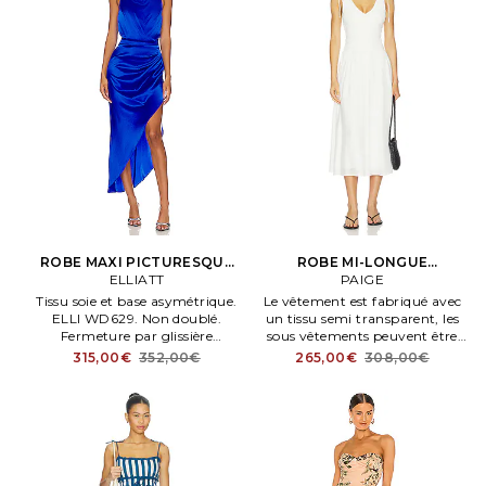
ROBE MAXI PICTURESQUE
ROBE MI-LONGUE
en Royal
ELLIATT
SEBASTIAN en Blanc
PAIGE
Tissu soie et base asymétrique.
Le vêtement est fabriqué avec
ELLI WD629. Non doublé.
un tissu semi transparent, les
Fermeture par glissière
sous vêtements peuvent être
dissimulée au dos. Forme dos
apparents. PAIG WD210.
315,00€
352,00€
265,00€
308,00€
nu et fermeture par crochet.
Doublure:100% viscose.
Jupe plissée.
Fabriqué en Chene. À enfiler.
Tissu len avec smocks.