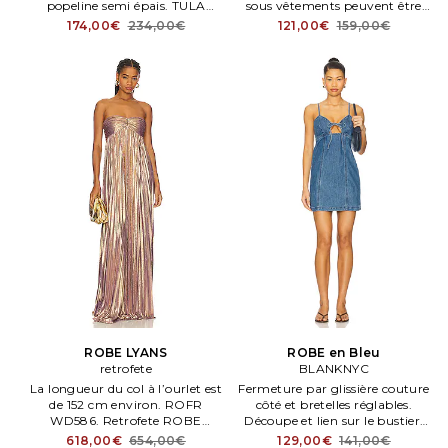
popeline semi épais. TULA
sous vêtements peuvent être
WD1505. Fermé par glissière
apparents. GEER WD20.
174,00€
234,00€
121,00€
159,00€
dissimulée au dos. Bretelles
G70051A. Doublure:100%
réglables à nouer. Lavage à sec
polyester. Fabriqué en Chene.
uniquement. Entièrement
doublé.
ROBE LYANS
ROBE en Bleu
retrofete
BLANKNYC
La longueur du col à l’ourlet est
Fermeture par glissière couture
de 152 cm environ. ROFR
côté et bretelles réglables.
WD586. Retrofete ROBE
Découpe et lien sur le bustier.
LYANNA in Metallic Gold. Size
Lavage en machene à l'eau
618,00€
654,00€
129,00€
141,00€