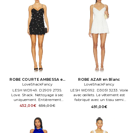
ROBE COURTE AMBESSA en
ROBE AZAR en Blanc
LoveShackFancy
Noir
LoveShackFancy
LESH WD949. D2909 2735.
LESH WD992. D3051 3233. Voile
Love. Shack. Nettoyage à sec
avec œillets. Le vêtement est
uniquement. Entièrement
fabriqué avec un tissu semi
doublé.
transparent, les sous vêtements
452,00€
656,00€
491,00€
peuvent être apparents.
Entièrement doublé. Fermé par
glissière envisible côté.