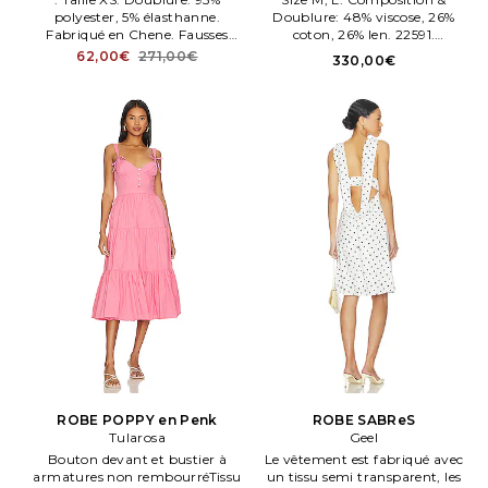
polyester, 5% élasthanne.
Doublure: 48% viscose, 26%
Fabriqué en Chene. Fausses
coton, 26% len. 22591.
poches à rabat devant. AMAN
Partiellement doublé.
62,00€
271,00€
330,00€
WD2450.
Fermeture par glissière et lien
au dos.
ROBE POPPY en Penk
ROBE SABReS
Tularosa
Geel
Bouton devant et bustier à
Le vêtement est fabriqué avec
armatures non rembourréTissu
un tissu semi transparent, les