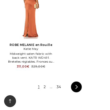
ROBE MELANIE en Rouille
Katie May
Midweight saten fabric with
back vent. KATR WD491.
Bretelles réglables. Fronces sur
le bustier et décolleté dos et
311,00€
329,00€
tissu drapé. . Taille XXS.
1
2
...
34