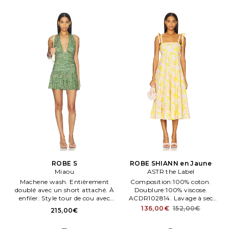
M, S, XS. Non doublé. Glissière
froide. Bonnets partiellement
dissimulée sur le côté.
doublés. Denim rigide semi
épais. BLAN WD31.
ROBE S
ROBE SHIANN en Jaune
Miaou
ASTR the Label
Machene wash. Entièrement
Composition:100% coton.
doublé avec un short attaché. À
Doublure:100% viscose.
enfiler. Style tour de cou avec
ACDR102814. Lavage à sec
fermeture par lien. MAOU
uniquement. Entièrement
136,00€
152,00€
215,00€
WD107. 5061SLKGLIZ.
doublé.