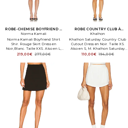
ROBE-CHEMISE BOYFRIEND À
ROBE COUNTRY CLUB À
JUPE FRONCÉE en Noir,Blanc
Norma Kamali
DÉCOUPES SATURDAY en Noir
Khalhon
Norma Kamali Boyfriend Shirt
Khalhon Saturday Country Club
Shir. Rouge Skirt Dress en
Cutout Dress en Noir. Taille XS.
Noir,Blanc. Taille XXS. Also en L,
Also en S, M. Khalhon Saturday
M, S, XL, XS. Size L, M, S, XL, XS.
Country Club Cutout Dress en
219,00€
277,00€
110,00€
194,00€
95% polyester, 5% élasthanne.
Noir. Size S, M. Composition: 90%
polyamide, 10% Lycra.