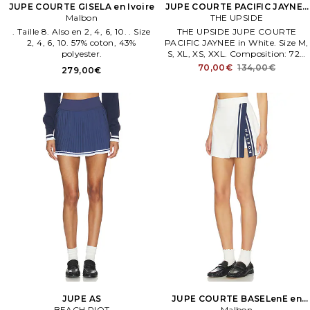
JUPE COURTE GISELA en Ivoire
JUPE COURTE PACIFIC JAYNEE
Malbon
THE UPSIDE
en Blanc
. Taille 8. Also en 2, 4, 6, 10. . Size
THE UPSIDE JUPE COURTE
2, 4, 6, 10. 57% coton, 43%
PACIFIC JAYNEE in White. Size M,
polyester.
S, XL, XS, XXL. Composition: 72%
polyamide recyclé, 28%
70,00€
134,00€
279,00€
élasthanne. Tissu contrastant: 72%
polyester, 28% élasthanne.
Machine wash. Entièrement
doublé avec un short attaché.
JUPE AS
JUPE COURTE BASELenE en
BEACH RIOT
Malbon
Blanc