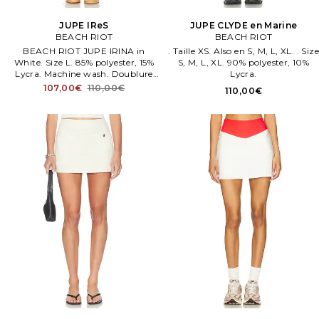
JUPE IReS
JUPE CLYDE en Marine
BEACH RIOT
BEACH RIOT
BEACH RIOT JUPE IRINA in
. Taille XS. Also en S, M, L, XL. . Size
White. Size L. 85% polyester, 15%
S, M, L, XL. 90% polyester, 10%
Lycra. Machine wash. Doublure
Lycra.
par short et jupe rapportée. Taille
107,00€
110,00€
110,00€
élastiquée.