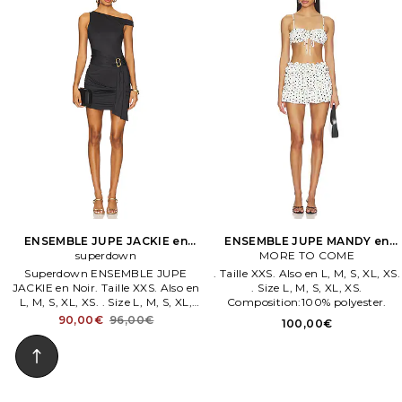
ENSEMBLE JUPE JACKIE en
ENSEMBLE JUPE MANDY en
superdown
Noir
MORE TO COME
Blanc,Noir
Superdown ENSEMBLE JUPE
. Taille XXS. Also en L, M, S, XL, XS.
JACKIE en Noir. Taille XXS. Also en
. Size L, M, S, XL, XS.
L, M, S, XL, XS. . Size L, M, S, XL,
Composition:100% polyester.
XS. 88% polyester, 12% élasthanne.
90,00€
96,00€
100,00€