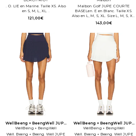
. O. LIE en Marine. Taille XS. Also
Malbon Golf JUPE COURTE
en S, M, L, XL. .
BASELen. E en Blanc. Taille XS.
Also en L, M, S, XL. Size L, M, S, XL.
121,00€
81% polyester, 19% Lycra.
143,00€
WellBeeng + BeengWell JUPE
WellBeeng + BeengWell JUPE
MOVEWELL HARLOW en
WellBeing + BeingWell
MOVEWELL HARLOW en Blanc
WellBeing + BeingWell
Marine
Well. Beeng + Beeng. Well JUPE
Well. Beeng + Beeng. Well JUPE