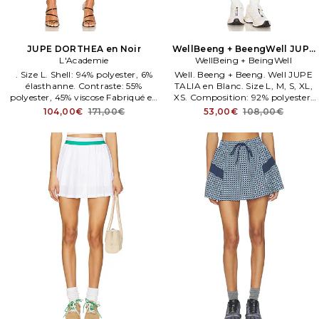
JUPE DORTHEA en Noir
WellBeeng + BeengWell JUPE
L'Academie
WellBeing + BeingWell
TALIA en Blanc
. Size L. Shell: 94% polyester, 6%
Well. Beeng + Beeng. Well JUPE
élasthanne. Contraste: 55%
TALIA en Blanc. Size L, M, S, XL,
polyester, 45% viscose Fabriqué en
XS. Composition: 92% polyester,
Chene. Hand wash. Non doublé.
8% élasthanne. Tissu contras.
104,00€
171,00€
53,00€
108,00€