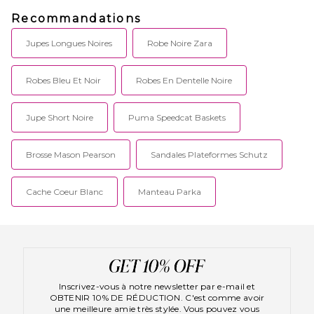
Recommandations
Jupes Longues Noires
Robe Noire Zara
Robes Bleu Et Noir
Robes En Dentelle Noire
Jupe Short Noire
Puma Speedcat Baskets
Brosse Mason Pearson
Sandales Plateformes Schutz
Cache Coeur Blanc
Manteau Parka
Inscrivez-vous à notre newsletter par e-mail et
OBTENIR 10% DE RÉDUCTION. C'est comme avoir
une meilleure amie très stylée. Vous pouvez vous