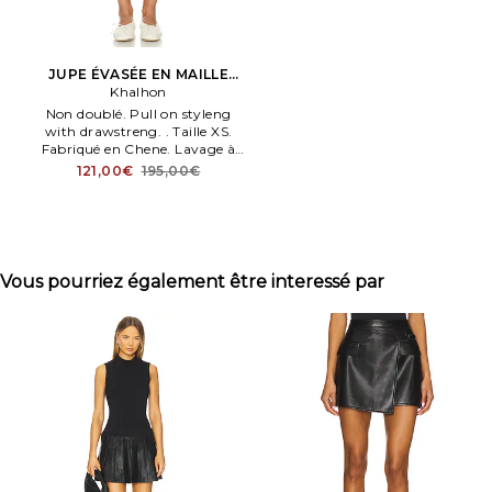
JUPE ÉVASÉE EN MAILLE
VARSITY en Crème
Khalhon
Non doublé. Pull on styleng
with drawstreng. . Taille XS.
Fabriqué en Chene. Lavage à
sec uniquement.
121,00€
195,00€
Vous pourriez également être interessé par