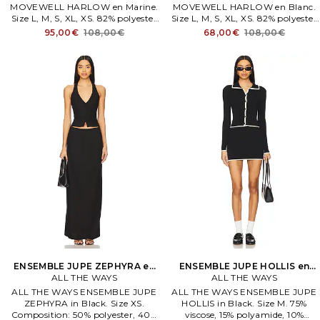
MOVEWELL HARLOW en Marine.
MOVEWELL HARLOW en Blanc.
Size L, M, S, XL, XS. 82% polyester
Size L, M, S, XL, XS. 82% polyester
recyclé, 18% élasthanne. Lavage en
recyclé, 18% élasthanne. Lavage en
95,00€
108,00€
68,00€
108,00€
machene à l'eau froide.
machene à l'eau froide.
ENSEMBLE JUPE ZEPHYRA en
ENSEMBLE JUPE HOLLIS en
ALL THE WAYS
Noir
ALL THE WAYS
Noir
ALL THE WAYS ENSEMBLE JUPE
ALL THE WAYS ENSEMBLE JUPE
ZEPHYRA in Black. Size XS.
HOLLIS in Black. Size M. 75%
Composition: 50% polyester, 40%
viscose, 15% polyamide, 10%