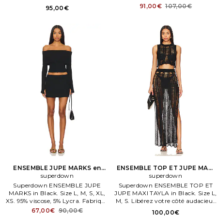
lin, 10% coton. Doublure:100%
élasthanne. Fabriqué en Chine.
91,00€
107,00€
95,00€
polyester. Fabriqué en Chine.
Lavage à la main à l'eau froide.
Hand wash.
Non doublé.
ENSEMBLE JUPE MARKS en
ENSEMBLE TOP ET JUPE MAXI
superdown
Noir
TAYLA en Noir
superdown
Superdown ENSEMBLE JUPE
Superdown ENSEMBLE TOP ET
MARKS in Black. Size L, M, S, XL,
JUPE MAXI TAYLA in Black. Size L,
XS. 95% viscose, 5% Lycra. Fabriqué
M, S. Libérez votre côté audacieux
en Chine. Hand wash. Non doublé.
avec l'ensemble jupe maxi Tayla
67,00€
90,00€
100,00€
en classic Black de superdown. Cet