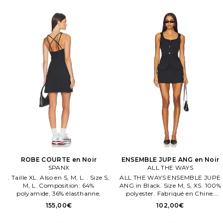
ensemble est en maille, offrant
une touche d'intrigue.
ROBE COURTE en Noir
ENSEMBLE JUPE ANG en Noir
SPANX
ALL THE WAYS
. Taille XL. Also en S, M, L. . Size S,
ALL THE WAYS ENSEMBLE JUPE
M, L. Composition: 64%
ANG in Black. Size M, S, XS. 100%
polyamide, 36% élasthanne.
polyester. Fabriqué en Chine.
Hand wash. Entièrement doublé.
155,00€
102,00€