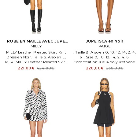
ROBE EN MAILLE AVEC JUPE
JUPE ISCA en Noir
PLISSÉE EN CUIR en Noir
MILLY
PAIGE
MILLY Leather Pleated Skirt Knit
. Taille 8. Also en 0, 10, 12, 14, 2, 4,
Dress en Noir. Taille S. Also en L,
6. . Size 0, 10, 12, 14, 2, 4, 6.
M, P. MILLY Leather Pleated Skirt
Composition:100% polyuréthane.
Knit Dress en Noir. Size L, M, P.
221,00€
424,00€
220,00€
256,00€
Composition: 53% viscose, 47%
polyamide.