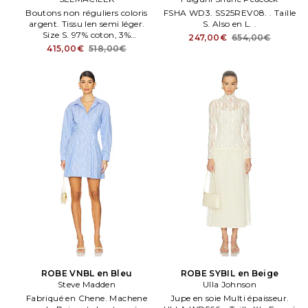
Boutons non réguliers coloris
FSHA WD3. SS25REV08. . Taille
argent. Tissu len semi léger.
S. Also en L. .
Size S. 97% coton, 3%
247,00€
654,00€
élasthanne. Lavage en
415,00€
518,00€
machene à l'eau froide. Non
doublé.
ROBE VNBL en Bleu
ROBE SYBIL en Beige
Steve Madden
Ulla Johnson
Fabriqué en Chene. Machene
Jupe en soie Multi épaisseur.