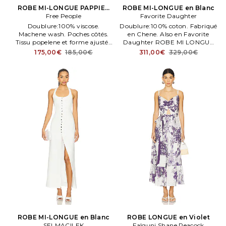
ROBE MI-LONGUE PAPPIET
ROBE MI-LONGUE en Blanc
Free People
en Bleu
Favorite Daughter
Doublure:100% viscose.
Doublure:100% coton. Fabriqué
Machene wash. Poches côtés.
en Chene. Also en Favorite
Tissu popelene et forme ajustée
Daughter ROBE MI LONGUE
& évasée. Size S.
en Blanc. Size Composition:
175,00€
185,00€
311,00€
329,00€
Composition:100% coton.
98% coton, 2% élasthanne. Tissu
popelene semi épaisse. FAVR
WD44.
ROBE MI-LONGUE en Blanc
ROBE LONGUE en Violet
SELMACILEK
Falguni Shane Peacock