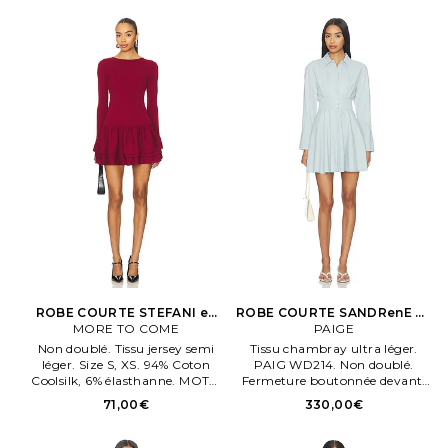
ROBE COURTE STEFANI en
ROBE COURTE SANDRenE en
MORE TO COME
Bourgogne
PAIGE
Bleu
Non doublé. Tissu jersey semi
Tissu chambray ultra léger.
léger. Size S, XS. 94% Coton
PAIG WD214. Non doublé.
Coolsilk, 6% élasthanne. MOTO
Fermeture boutonnée devant.
WD851. MTD10166 H25.
Fabriqué en Chene. Lavage en
71,00€
330,00€
machene.