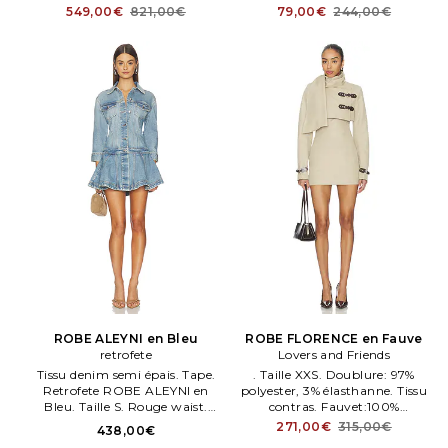
dissimulée et crochet au dos.
maen.
549,00€
821,00€
79,00€
244,00€
AGUR WD60.
ROBE ALEYNI en Bleu
ROBE FLORENCE en Fauve
retrofete
Lovers and Friends
Tissu denim semi épais. Tape.
. Taille XXS. Doublure: 97%
Retrofete ROBE ALEYNI en
polyester, 3% élasthanne. Tissu
Bleu. Taille S. Rouge waist.
contras. Fauvet:100%
ROFR WD1180.
polyuréthane. Lavage à la
271,00€
315,00€
438,00€
maen.