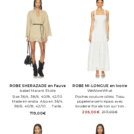
ROBE SHERAZADE en Fauve
ROBE MI-LONGUE en Ivoire
Isabel Marant Etoile
WeWoreWhat
Size 36/4, 38/6, 40/8, 42/10.
Poches couture côtés. Tissu
Made en endia. Also en 36/4,
popelene semi épais avec
38/6, 40/8, 42/10. . . Taille
broderie florale ton sur ton
44/12.
devant et dos et dentelle à la
206,00€
217,00€
719,00€
base. Fermé par glissière
dissimulée au dos. Lanières
croisées. Lavage en machene à
l'eau froide. Partiellement