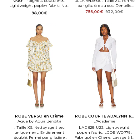
wash. Poignets boutonnés.
ULLA WD566. . Taille XL. Fermé
Lightweight poplen fabric. Non
par glissière au dos. Dentelle
doublé. Fermé par glissière
rapportée sur le bustier.
756,00€
932,00€
98,00€
envisible côté.
ROBE VERSO en Crème
ROBE COURTE ADALYNN en
Agua by Agua Bendita
L'Academie
Blanc
. Taille XS. Nettoyage à sec
LAD628 U22. Lightweight
uniquement. Entièrement
poplen fabric. LCDE WD779.
doublé. Fermé par glissière
Fabriqué en Chene. Lavage à la