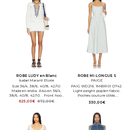
doublé.
ROBE LUDY en Blanc
ROBE MI-LONGUE S
Isabel Marant Etoile
PAIGE
Size 36/4, 38/6, 40/8, 42/10.
PAIG WD216. 1M69R01 D742.
Made en endia. Also en 36/4,
Lightweight poplen fabric.
38/6, 40/8, 42/10. . Front hook
Poches couture côtés.
fasteners. ISAR WD105.
Entièrement doublé. Fermeture
625,00€
872,00€
330,00€
zippée envisible sur le côté avec
fermeture par crochet.