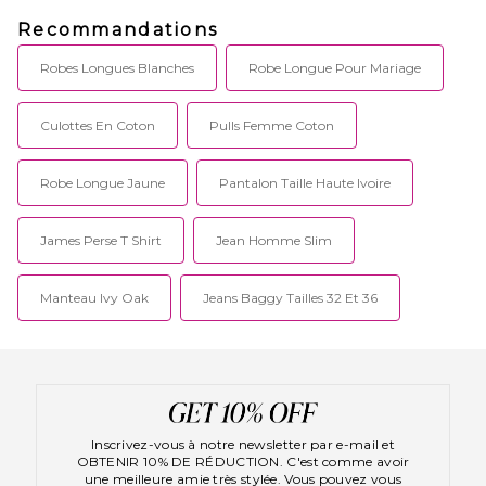
Recommandations
Robes Longues Blanches
Robe Longue Pour Mariage
Culottes En Coton
Pulls Femme Coton
Robe Longue Jaune
Pantalon Taille Haute Ivoire
James Perse T Shirt
Jean Homme Slim
Manteau Ivy Oak
Jeans Baggy Tailles 32 Et 36
Inscrivez-vous à notre newsletter par e-mail et
OBTENIR 10% DE RÉDUCTION. C'est comme avoir
une meilleure amie très stylée. Vous pouvez vous