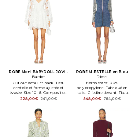
ROBE MenI BABYDOLL JOVIE
ROBE M-ESTELLE en Bleu
en Blanc
Bardot
Diesel
Cut out detail at back. Tissu
Bords côtes:100%
dentelle et forme ajustée et
polypropylene. Fabriqué en
évasée. Size 10, 6. Composition
Italie. Glissière devant. Tissu
& Doublure:100% coton. Back
extensible en tricot. Ribbed
228,00€
241,00€
548,00€
764,00€
button closure. Hidden back
collar and sleeves. DIES
zipper closure.
WD204.