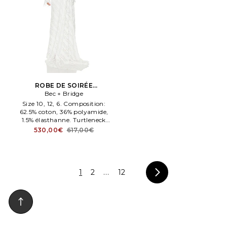
ROBE DE SOIRÉE
HENRIETTA en Blanc
Bec + Bridge
Size 10, 12, 6. Composition:
62.5% coton, 36% polyamide,
1.5% élasthanne. Turtleneck
styleng. BECA WD845. Lavage
530,00€
617,00€
à la maen. Entièrement doublé.
1
2
...
12