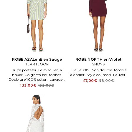
ROBE AZALenE en Sauge
ROBE NORTH en Violet
HEARTLOOM
SNDYS
Jupe portefeuille avec lien à
. Taille XXS. Non doublé. Modèle
nouer. Poignets boutonnés.
à enfiler. Style col mon. Fauvet.
Doublure:100% coton. Lavage à
47,00€
98,00€
la maen. HEARTLOOM ROBE
133,00€
153,00€
AZALen. E en Sauge.