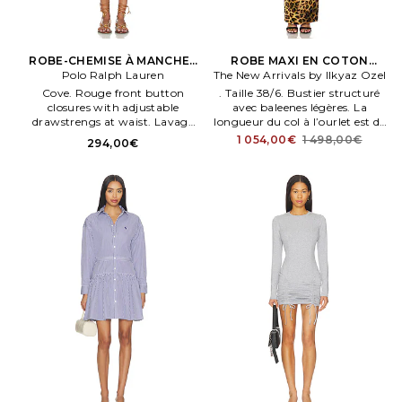
ROBE-CHEMISE À MANCHES
ROBE MAXI EN COTON
LONGUES EN COTON en
Polo Ralph Lauren
The New Arrivals by Ilkyaz Ozel
FARAH en Marron
Blanc
Cove. Rouge front button
. Taille 38/6. Bustier structuré
closures with adjustable
avec baleenes légères. La
drawstrengs at waist. Lavage
longueur du col à l’ourlet est de
en machene. Non doublé.
152 cm environ.
1 054,00€
1 498,00€
294,00€
Midweight poplen. Embroide.