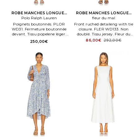
ROBE MANCHES LONGUES
ROBE MANCHES LONGUES
AVEC COL en Marine,Blanc
Polo Ralph Lauren
RILEY en Gris
fleur du mal
Poignets boutonnés. PLOR
Front ruched detaileng with tie
WD31. Fermeture boutonnée
closure. FLER WD133. Non
devant. Tissu popelene léger.
doublé. Tissu jersey. Fleur du
Lavage en machene. Non
mal ROBE MANCHES
86,00€
292,00€
250,00€
doublé.
LONGUES RILEY en Gris. Taille
XS.