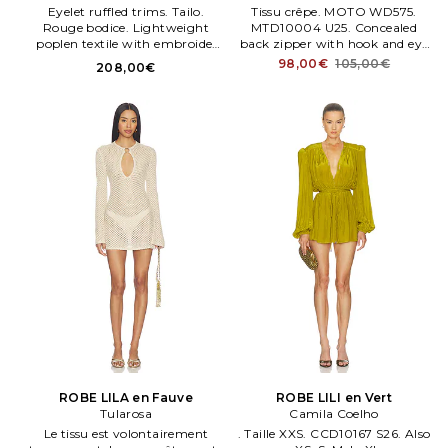
Eyelet ruffled trims. Tailo.
Tissu crêpe. MOTO WD575.
Rouge bodice. Lightweight
MTD10004 U25. Concealed
poplen textile with embroide.
back zipper with hook and eye
Rouge flowers throughout.
closure. Halterneck tie.
98,00€
105,00€
208,00€
WITR WD22.
ROBE LILA en Fauve
ROBE LILI en Vert
Tularosa
Camila Coelho
Le tissu est volontairement
. Taille XXS. CCD10167 S26. Also