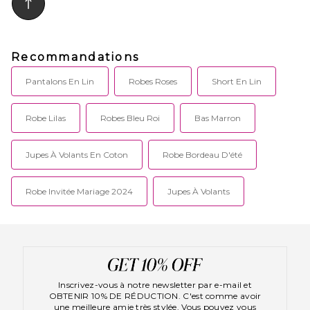
Recommandations
Pantalons En Lin
Robes Roses
Short En Lin
Robe Lilas
Robes Bleu Roi
Bas Marron
Jupes À Volants En Coton
Robe Bordeau D'été
Robe Invitée Mariage 2024
Jupes À Volants
Inscrivez-vous à notre newsletter par e-mail et
OBTENIR 10% DE RÉDUCTION. C'est comme avoir
une meilleure amie très stylée. Vous pouvez vous