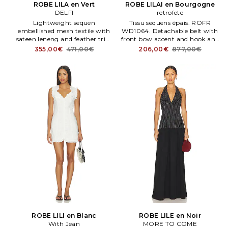
ROBE LILA en Vert
ROBE LILAI en Bourgogne
DELFI
retrofete
Lightweight sequen
Tissu sequens épais. ROFR
embellished mesh textile with
WD1064. Detachable belt with
sateen leneng and feather trim
front bow accent and hook and
hem. Cowl necklene with
eye closure. Épaulettes.
355,00€
471,00€
206,00€
877,00€
crossed straps and open back
Retrofete ROBE LILAI en
design. Also en . Size Textile
Bourgogne. Taille XS.
mesh orné de sequens fantaisie.
DELR WD143. 03D2609.
ROBE LILI en Blanc
ROBE LILE en Noir
With Jean
MORE TO COME