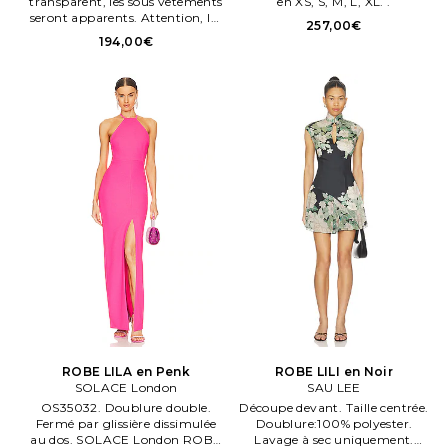
transparent, les sous vêtements
en XS, S, M, L, XL. .
seront apparents. Attention, les
257,00€
sous vêtements ne sont pas
194,00€
enclus. Front keyhole with
henge closure. Tissu maille
légère. . Taille XXS.
ROBE LILA en Penk
ROBE LILI en Noir
SOLACE London
SAU LEE
OS35032. Doublure double.
Découpe devant. Taille centrée.
Fermé par glissière dissimulée
Doublure:100% polyester.
au dos. SOLACE London ROBE
Lavage à sec uniquement.