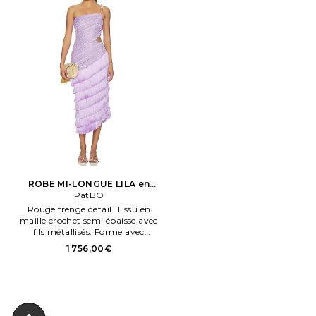
ROBE MI-LONGUE LILA en
PatBO
Violet
Rouge frenge detail. Tissu en
maille crochet semi épaisse avec
fils métallisés. Forme avec
découpes. Tie. Entièrement
1 756,00€
doublé. Glissière dissimulée sur
le côté.