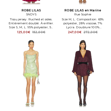
ROBE LILAS
ROBE LILAS en Marine
SNDYS
Rue Sophie
Tissu jersey. Ruched at sides.
Size M, L. Composition: 65%
Entièrement doublé. À enfiler.
polyester, 28% viscose, 7%
Size S, M, L. 95% polyester, 5%
Lycra. Doublure:100%
Lycra.
polyester. Lavage à sec
125,00€
152,00€
247,00€
272,00€
uniquement. Poches couture
côtés. Tissu crêpe épais.