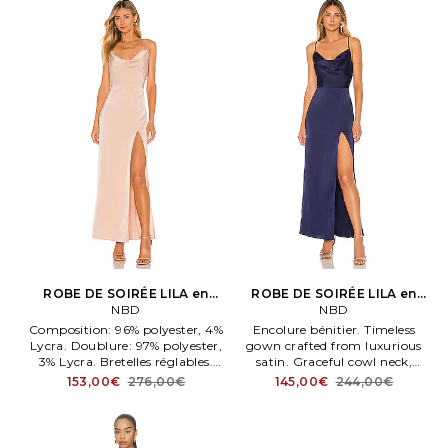
Bretelles réglables.
ROBE DE SOIRÉE LILA en
ROBE DE SOIRÉE LILA en
Chair
NBD
Marine
NBD
Composition: 96% polyester, 4%
Encolure bénitier. Timeless
Lycra. Doublure: 97% polyester,
gown crafted from luxurious
3% Lycra. Bretelles réglables.
satin. Graceful cowl neck,
Tissu satin avec finition
striking slit detail. Perfect for
153,00€
276,00€
145,00€
244,00€
subtilement brillante et fente à
formal events, pairs beautifully
la base. Partiellement doublé.
with high heels NBDR WD1969.
Fermé par glissière dissimulée
Bretelles réglables. Fermé par
au dos.
glissière dissimulée au dos.