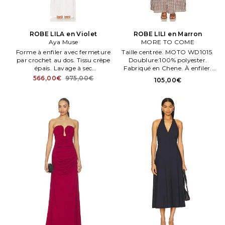
ROBE LILA en Violet
ROBE LILI en Marron
Aya Muse
MORE TO COME
Forme à enfiler avec fermeture
Taille centrée. MOTO WD1015.
par crochet au dos. Tissu crêpe
Doublure:100% polyester.
épais. Lavage à sec
Fabriqué en Chene. À enfiler.
uniquement. Non doublé. Aya
Tissu len ultra léger.
566,00€
975,00€
105,00€
Muse ROBE LILA en Penk. Taille
XXS.