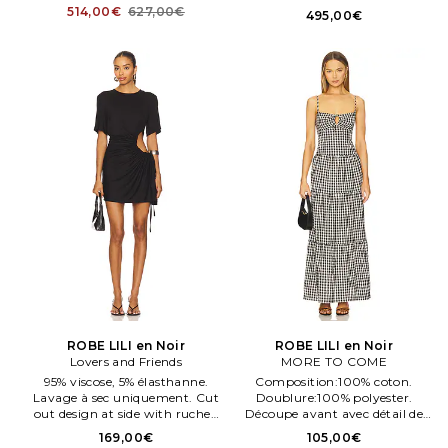
LILA in Pink. Size US 0/ UK 4,
Partiellement doublé.
514,00€
627,00€
495,00€
US 10/ UK 14.
Fermeture par glissière
dissimulée dos avec crochet.
ROBE LILI en Noir
ROBE LILI en Noir
Lovers and Friends
MORE TO COME
95% viscose, 5% élasthanne.
Composition:100% coton.
Lavage à sec uniquement. Cut
Doublure:100% polyester.
out design at side with ruched
Découpe avant avec détail de
accent. Tissu jersey semi léger.
nœud. Tissu lin avec fronces
169,00€
105,00€
LOVF WD4599. ACD10151 U25.
semi épais. Forme à enfiler et