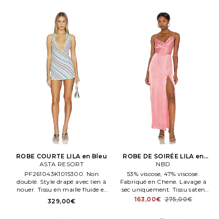
bretelles réglables. Élastique dos
cintré.
ROBE COURTE LILA en Bleu
ROBE DE SOIRÉE LILA en
ASTA RESORT
Rose
NBD
PF261043K1015300. Non
53% viscose, 47% viscose.
doublé. Style drapé avec lien à
Fabriqué en Chene. Lavage à
nouer. Tissu en maille fluide et
sec uniquement. Tissu saten
légère avec fils métallisés.
partiellement doublé avec une
163,00€
275,00€
329,00€
AORR WD94.
fenition brillante. Fermé par
glissière dissimulée au dos.