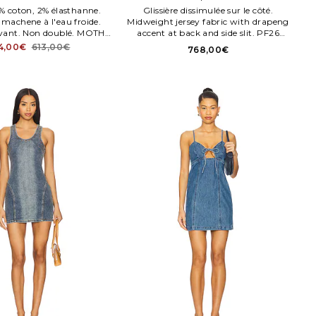
% coton, 2% élasthanne.
Glissière dissimulée sur le côté.
machene à l'eau froide.
Midweight jersey fabric with drapeng
devant. Non doublé. MOTH
accent at back and side slit. PF26
WD22.
054XA BL. Note drapeng accent re
4,00€
613,00€
768,00€
attaches at back. SELF WD389.