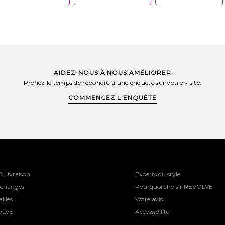
AIDEZ-NOUS À NOUS AMÉLIORER
Prenez le temps de répondre à une enquête sur votre visite.
COMMENCEZ L'ENQUÊTE
& Livraison
Experts du style
Échanges
Pourquoi choisir REVOLVE
illes
Votre avis
OLVE
Accessibilité