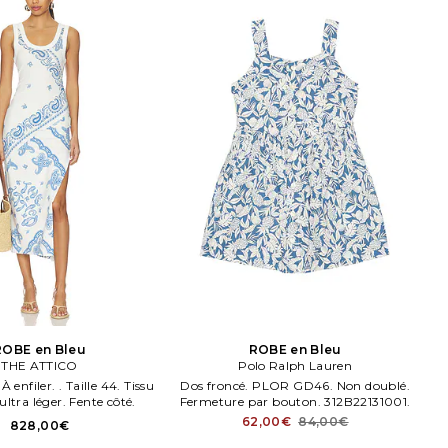
ROBE en Bleu
ROBE en Bleu
THE ATTICO
Polo Ralph Lauren
 enfiler. . Taille 44. Tissu
Dos froncé. PLOR GD46. Non doublé.
ultra léger. Fente côté.
Fermeture par bouton. 312B22131001.
62,00€
84,00€
828,00€