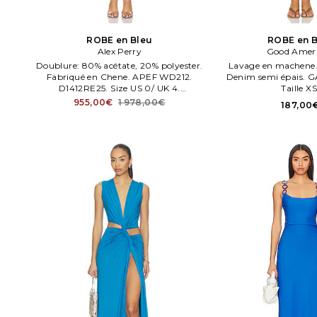
ROBE en Bleu
ROBE en B
Alex Perry
Good Amer
Doublure: 80% acétate, 20% polyester.
Lavage en machene.
Fabriqué en Chene. APEF WD212.
Denim semi épais. 
D1412RE25. Size US 0/ UK 4.
Taille XS
Composition: 93% polyester, 7%
955,00€
1 978,00€
187,00
élasthanne.