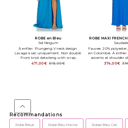
ROBE en Bleu
ROBE MAXI FRENCH 
Sid Neigum
Saudad
À enfiler. Plungeng V neck design.
Fauvee, 20% polyester
Lavage à sec uniquement. Non doublé.
en Colombie. À enfiler
Front knot detaileng with wrap
accents at shoulder s
around cut out. Tissu jersey lourd.
jersey épais avec fe
471,00€
618,00€
374,00€
39
WD4.
Recommandations
Robe Bleue
Robe Bleu Marine
Robes Bleu Ciel