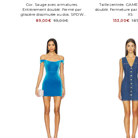
Cor. Sauge avec armatures.
Taille centrée. GAM
Entièrement doublé. Fermé par
doublé. Fermeture par 
glissière dissimulée au dos. SPDW
XS.
WD2058. BTD300 U18.
89,00€
95,00€
153,00€
18