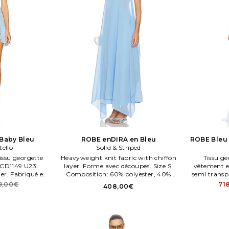
Baby Bleu
ROBE enDIRA en Bleu
ROBE Bleu
tello
Solid & Striped
BELM
Tissu georgette
Heavyweight knit fabric with chiffon
Tissu ge
MCD1149 U23.
layer. Forme avec découpes. Size S.
vêtement es
er. Fabriqué en
Composition: 60% polyester, 40%
semi transp
viscose. Tissu contras. Fauvet:100%
peuvent êtr
9,00€
71
408,00€
polyester.
doublé. Gl
Muma Wo
EMBROIDER