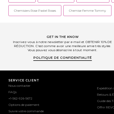
Chemisiers Rose Pastel Roses
Chemise Femme Tommy
GET IN THE KNOW
Inscrivez-vous à notre newsletter par e-mail et OBTENIR 10% DE
RÉDUCTION. C'est comme avoir une meilleure amie très stylée.
Vous pouvez vous désinscrire à tout moment.
POLITIQUE DE CONFIDENTIALITÉ
SERVICE CLIENT
Nous contacter
Expédition 
FAQs
Retours & 
+1-562-926-5672
Guide des Ta
Options de paiement
Offrir REV
Suivre votre commande