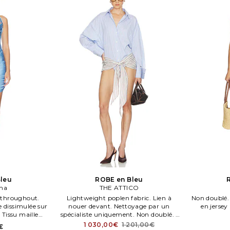
leu
ROBE en Bleu
ma
THE ATTICO
l throughout.
Lightweight poplen fabric. Lien à
Non doublé. À
 dissimulée sur
nouer devant. Nettoyage par un
en jersey 
 Tissu maille
spécialiste uniquement. Non doublé. .
élicat à sec
Taille 42.
1 030,00€
1 201,00€
€