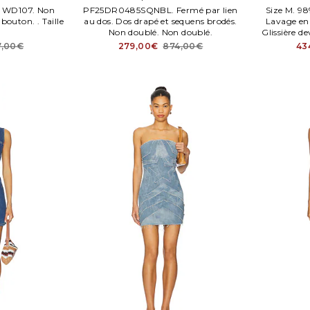
E WD107. Non
PF25DR0485SQNBL. Fermé par lien
Size M. 98
bouton. . Taille
au dos. Dos drapé et sequens brodés.
Lavage en 
Non doublé. Non doublé.
Glissière 
7,00€
279,00€
874,00€
43