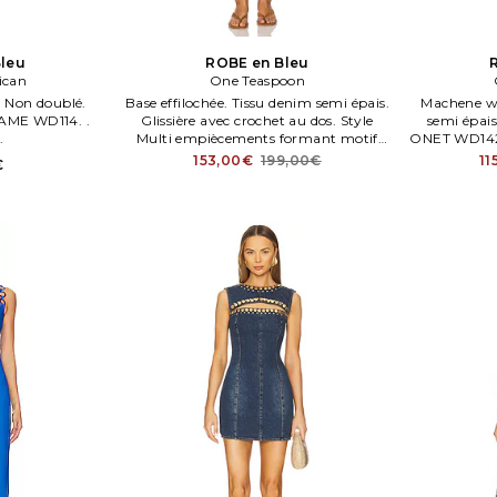
leu
ROBE en Bleu
ican
One Teaspoon
 Non doublé.
Base effilochée. Tissu denim semi épais.
Machene w
GAME WD114. .
Glissière avec crochet au dos. Style
semi épais
.
Multi empiècements formant motif
ONET WD142.
étoile. Lavage en machene à l'eau
153,00€
199,00€
11
€
froide. Partiellement doublé.