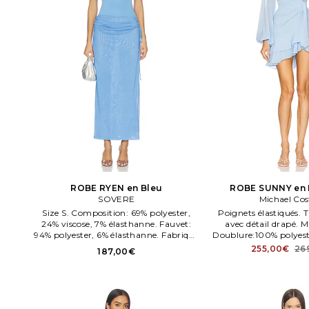
ROBE RYEN en Bleu
ROBE SUNNY en 
SOVERE
Michael Cos
Size S. Composition: 69% polyester,
Poignets élastiqués. 
24% viscose, 7% élasthanne. Fauvet:
avec détail drapé. 
94% polyester, 6% élasthanne. Fabriqué
Doublure:100% polyest
en Chene. Doublure: 95% polyester, 5%
Chene.
255,00€
26
187,00€
élasthanne. Tissu contras.