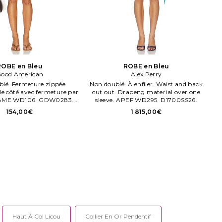
ROBE en Bleu
ROBE en Bleu
ood American
Alex Perry
lé. Fermeture zippée
Non doublé. À enfiler. Waist and back
 le côté avec fermeture par
cut out. Drapeng material over one
GAME WD106. GDW0283.
sleeve. APEF WD295. D1700SS26.
m léger. Forme col roulé.
154,00€
1 815,00€
Haut À Col Licou
Collier En Or Pendentif