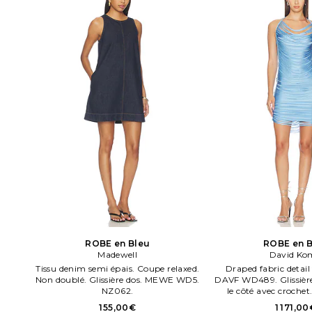
ROBE en Bleu
ROBE en B
Madewell
David Ko
Tissu denim semi épais. Coupe relaxed.
Draped fabric detai
Non doublé. Glissière dos. MEWE WD5.
DAVF WD489. Glissière
NZ062.
le côté avec crochet.
épaisse. Nettoyage d
155,00€
1 171,00