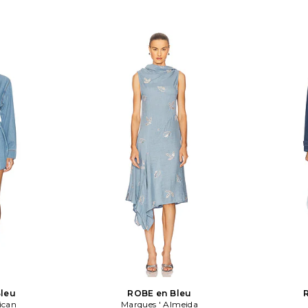
ment doublé.
leu
ROBE en Bleu
ican
Marques ' Almeida