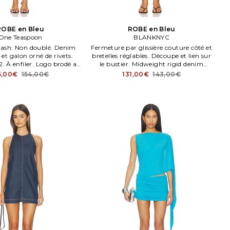
ROBE en Bleu
ROBE en Bleu
One Teaspoon
BLANKNYC
ash. Non doublé. Denim
Fermeture par glissière couture côté et
 et galon orné de rivets.
bretelles réglables. Découpe et lien sur
 À enfiler. Logo brodé au
le bustier. Midweight rigid denim
dos.
fabric. BLAN WD31. Lavage en
5,00€
154,00€
131,00€
143,00€
machene à l'eau froide. Bonnets
partiellement doublés.