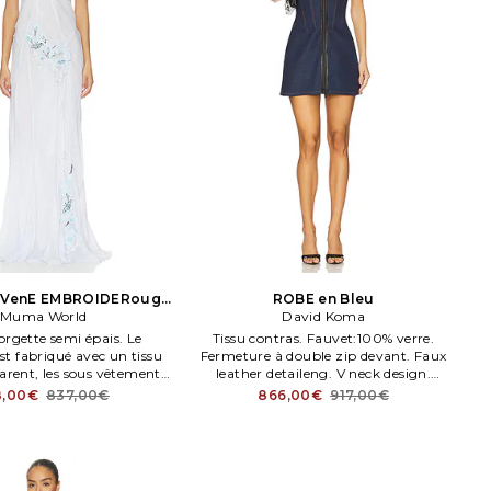
 VenE EMBROIDERouge
ROBE en Bleu
IRA en Baby Bleu
Muma World
David Koma
orgette semi épais. Le
Tissu contras. Fauvet:100% verre.
t fabriqué avec un tissu
Fermeture à double zip devant. Faux
arent, les sous vêtements
leather detaileng. V neck design.
e apparents. Entièrement
Midweight rigid denim fabric.
8,00€
837,00€
866,00€
917,00€
issière envisible au dos.
rld ROBE Bleu Ven. E
ouge BELMIRA en Baby
Bleu.