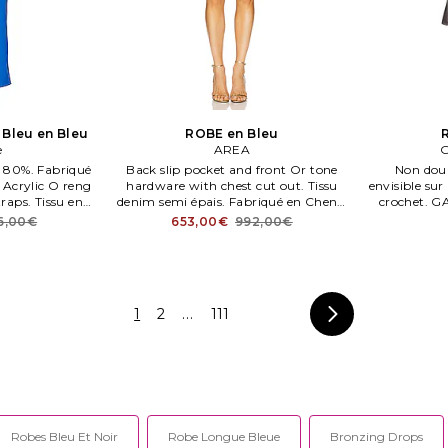
Bleu en Bleu
ROBE en Bleu
e
AREA
G
, 80%. Fabriqué
Back slip pocket and front Or tone
Non doub
. Acrylic O reng
hardware with chest cut out. Tissu
envisible sur
traps. Tissu en
denim semi épais. Fabriqué en Chene.
crochet. 
nte dos. SDAD
Lavage à sec uniquement. Non doublé.
Tissu deni
6,00€
653,00€
992,00€
Glissière au dos.
1
2
...
111
Robes Bleu Et Noir
Robe Longue Bleue
Bronzing Drops