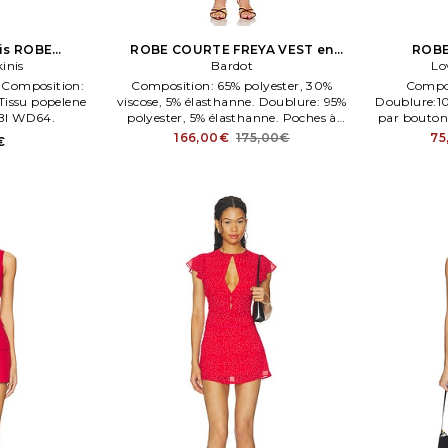
nis ROBE
ROBE COURTE FREYA VEST en
ROBE
n Rouge
kinis
Rouge
Bardot
Lo
M. Composition:
Composition: 65% polyester, 30%
Compos
Tissu popelene
viscose, 5% élasthanne. Doublure: 95%
Doublure:10
RBI WD64.
polyester, 5% élasthanne. Poches à
par bouton
rabat côtés. Tissu crêpe. Entièrement
with hook a
166,00€
175,00€
75
€
doublé. Fermeture par double
boutonnage devant.