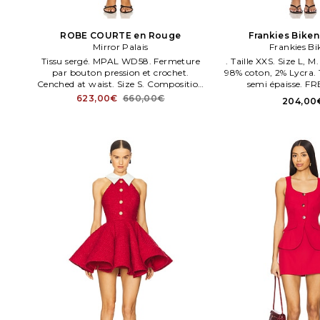
ROBE COURTE en Rouge
Frankies Bike
Mirror Palais
CHARLOTTE e
Frankies Bi
Tissu sergé. MPAL WD58. Fermeture
. Taille XXS. Size L, 
par bouton pression et crochet.
98% coton, 2% Lycra. 
Cenched at waist. Size S. Composition
semi épaisse. F
& Doublure:100% coton.
623,00€
660,00€
204,00