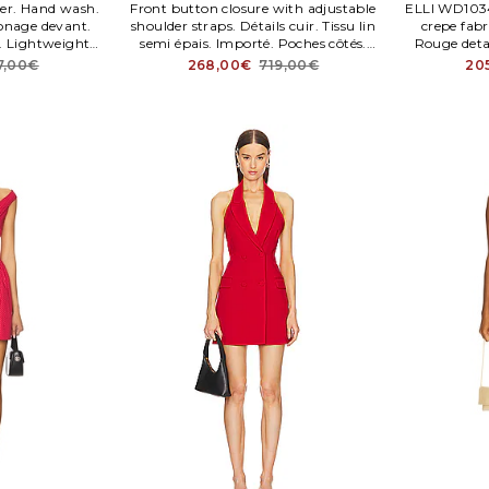
ter. Hand wash.
Front button closure with adjustable
ELLI WD103
onage devant.
shoulder straps. Détails cuir. Tissu lin
crepe fabr
. Lightweight
semi épais. Importé. Poches côtés.
Rouge detai
MAN WD2337.
COCA WD15.
Glissi
7,00€
268,00€
719,00€
20