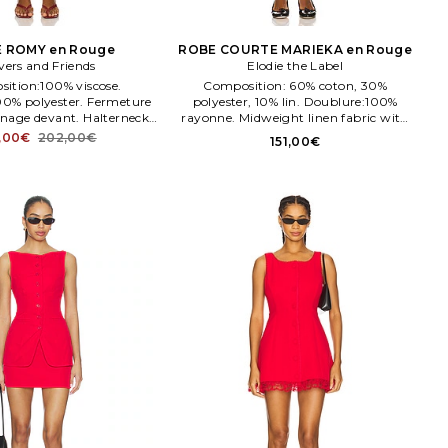
 ROMY en Rouge
ROBE COURTE MARIEKA en Rouge
vers and Friends
Elodie the Label
ition:100% viscose.
Composition: 60% coton, 30%
0% polyester. Fermeture
polyester, 10% lin. Doublure:100%
nage devant. Halterneck
rayonne. Midweight linen fabric with
nd eye closure. LFD10144
flared skirt. EDIE WD18. Fermé par
,00€
202,00€
151,00€
U25.
glissière dissimulée au dos. Boutons
décorés devant.