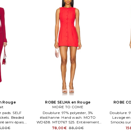
n Rouge
ROBE SELMA en Rouge
ROBE CO
ait
MORE TO COME
r pads. SELF
Doublure: 97% polyester, 3%
Doublure: 9
ckets. Beaded
élasthanne. Hand wash. MOTO
Lavage en 
elé semi épais.
WD638. MTD767 S25. Entièrement
Smocks sur 
doublé. Fermeture par bouton.
semi épais
5,00€
78,00€
88,00€
15