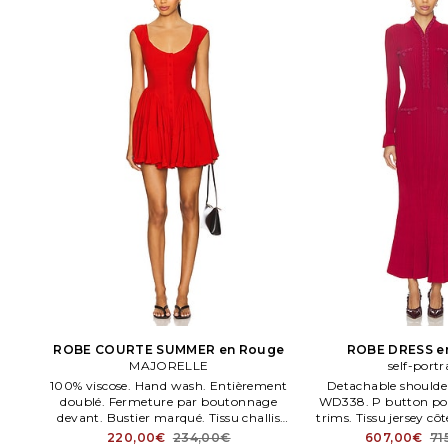
ROBE COURTE SUMMER en Rouge
ROBE DRESS e
MAJORELLE
self-portr
100% viscose. Hand wash. Entièrement
Detachable shoulde
doublé. Fermeture par boutonnage
WD338. P button po
devant. Bustier marqué. Tissu challis
trims. Tissu jersey côt
léger.
Front s.
220,00€
234,00€
607,00€
71