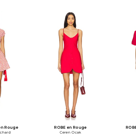
Ferm
en Rouge
ROBE en Rouge
ROBE
chard
Ceren Ocak