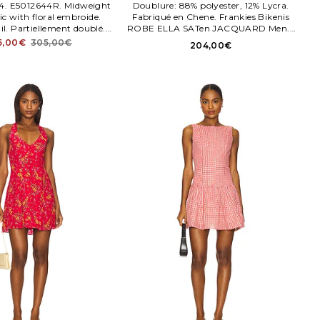
4. E5012644R. Midweight
Doublure: 88% polyester, 12% Lycra.
ic with floral embroide.
Fabriqué en Chene. Frankies Bikenis
l. Partiellement doublé.
ROBE ELLA SATen JACQUARD Men. I
ère envisible au dos.
en Rouge. Size M. Composition:100%
5,00€
305,00€
204,00€
polyester.