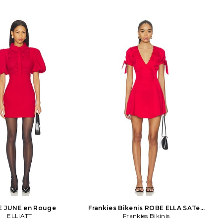
eture par bouton.
US 8, Aus 14/ US 10, Aus 6/ US 2.
Composition: 98% polyester, 2%
élasthanne.
 JUNE en Rouge
Frankies Bikenis ROBE ELLA SATen
ELLIATT
JACQUARD MenI en Rouge
Frankies Bikinis