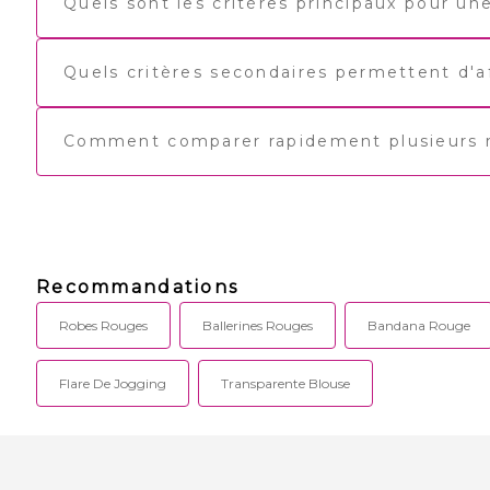
Quels sont les critères principaux pour u
Quels critères secondaires permettent d'a
Comment comparer rapidement plusieurs rob
Recommandations
Robes Rouges
Ballerines Rouges
Bandana Rouge
Flare De Jogging
Transparente Blouse