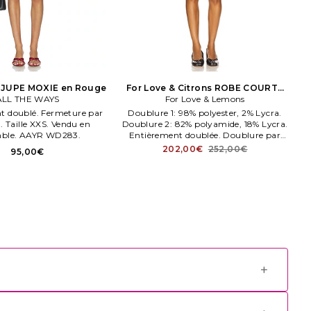
JUPE MOXIE en Rouge
For Love & Citrons ROBE COURTE
ALL THE WAYS
For Love & Lemons
SERES
t doublé. Fermeture par
Doublure 1: 98% polyester, 2% Lycra.
. Taille XXS. Vendu en
Doublure 2: 82% polyamide, 18% Lycra.
ble. AAYR WD283.
Entièrement doublée. Doublure par
short amovible. AD0007 FA25.
202,00€
252,00€
95,00€