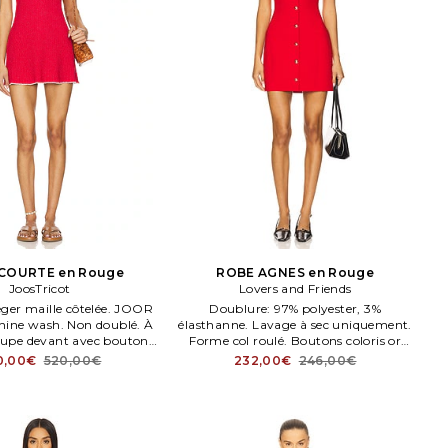
COURTE en Rouge
ROBE AGNES en Rouge
JoosTricot
Lovers and Friends
éger maille côtelée. JOOR
Doublure: 97% polyester, 3%
ine wash. Non doublé. À
élasthanne. Lavage à sec uniquement.
coupe devant avec boutons
Forme col roulé. Boutons coloris or
en bois.
devant et poches passepoilées. Tissu
0,00€
520,00€
232,00€
246,00€
crêpe épais. LOVF WD4574.