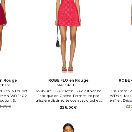
en Rouge
ROBE FLO en Rouge
ROBE 
chard
MAJORELLE
du col à l’ourlet
Doublure: 95% viscose, 5% élasthanne.
Tissu semi l
. AMAN WD2402.
Fabriqué en Chene. Fermeture par
WD44. Mach
outon. S.
glissière dissimulée dos avec crochet.
enfiler. Dé
Tissu popelene léger. . Taille XXS.
1,00€
22
226,00€