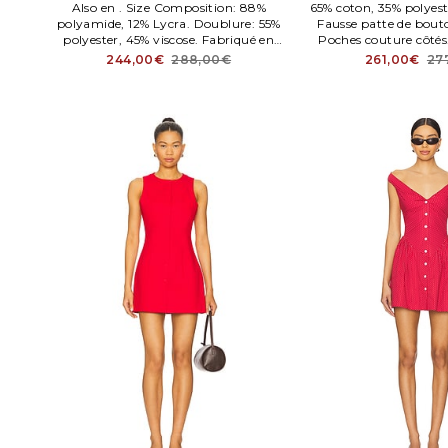
Also en . Size Composition: 88%
65% coton, 35% polyes
polyamide, 12% Lycra. Doublure: 55%
Fausse patte de bout
polyester, 45% viscose. Fabriqué en
Poches couture côtés
Chene. LCDE WD847. LAD838 H23.
poplin fabric. A
244,00€
288,00€
261,00€
27