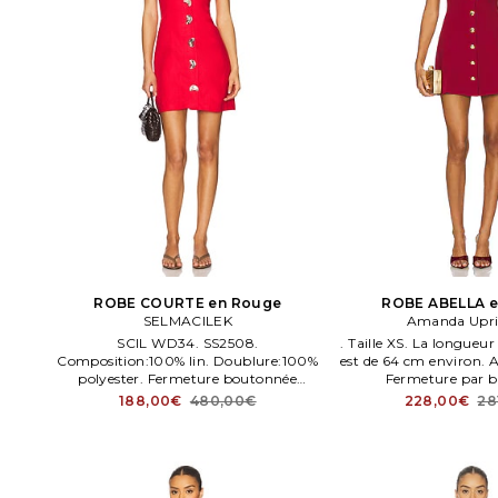
ROBE COURTE en Rouge
ROBE ABELLA 
SELMACILEK
Amanda Upri
SCIL WD34. SS2508.
. Taille XS. La longueur 
Composition:100% lin. Doublure:100%
est de 64 cm environ
polyester. Fermeture boutonnée
Fermeture par b
devant. Tissu lin semi léger.
188,00€
480,00€
228,00€
28