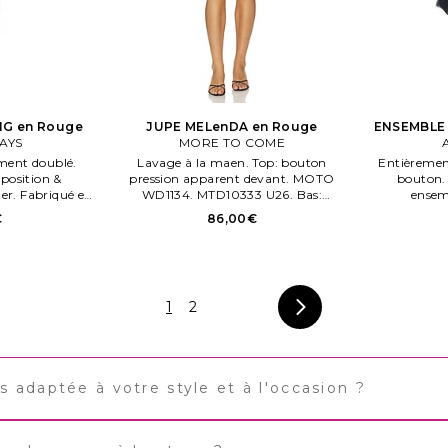
NG en Rouge
JUPE MELenDA en Rouge
ENSEMBLE 
AYS
MORE TO COME
ment doublé.
Lavage à la maen. Top: bouton
Entièremen
position &
pression apparent devant. MOTO
bouton. 
er. Fabriqué en
WD1134. MTD10333 U26. Bas:
ensem
fermeture par glissière côté dissimulée.
€
86,00€
Découpe devant.
1
2
adaptée à votre style et à l'occasion ?