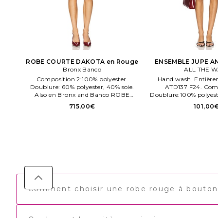
ROBE COURTE DAKOTA en Rouge
ENSEMBLE JUPE A
Bronx Banco
ALL THE W
Composition 2:100% polyester.
Hand wash. Entière
Doublure: 60% polyester, 40% soie.
ATD137 F24. Com
Also en Bronx and Banco ROBE
Doublure:100% polyest
COURTE DAKOTA en Rouge. Size
Chine.
715,00€
101,00
Composition: 40% coton, 60%
polyester. Heavyweight metallic tweed
fabric. BROR WD836.
Comment choisir une robe rouge à boutons 