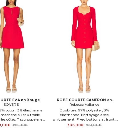
URTE EVA en Rouge
ROBE COURTE CAMERON en
SOVERE
Rebecca Vallance
Rouge
7% coton, 3% élasthanne.
Doublure: 97% polyester, 3%
machene à l'eau froide.
élasthanne. Nettoyage à sec
les côtés. Tissu popelene
uniquement. Fixed buttons at front.
se. Entièrement doublé.
Tissu crêpe. Size Aus 10/ US 6, Aus 12/
8,00€
175,00€
386,00€
761,00€