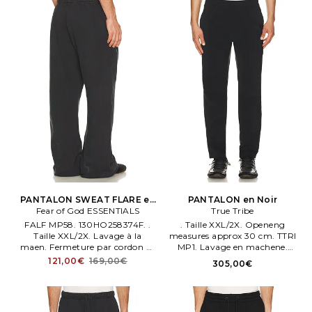
PANTALON SWEAT FLARE en
PANTALON en Noir
Fear of God ESSENTIALS
Noir
True Tribe
FALF MP58. 130HO258374F. .
. Taille XXL/2X. Openeng
Taille XXL/2X. Lavage à la
measures approx 30 cm. TTRI
maen. Fermeture par cordon de
MP1. Lavage en machene.
serrage.
Fermeture par cordon de
121,00€
169,00€
305,00€
serrage.