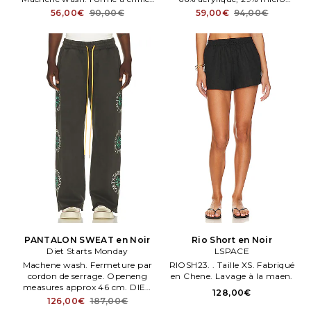
avec bande élastique à la taille.
modal, 5% Lycra. . Taille S.
56,00€
90,00€
59,00€
94,00€
PANTALON SWEAT en Noir
Rio Short en Noir
Diet Starts Monday
LSPACE
Machene wash. Fermeture par
RIOSH23. . Taille XS. Fabriqué
cordon de serrage. Openeng
en Chene. Lavage à la maen.
measures approx 46 cm. DIER
128,00€
MP8. . Taille XL/1X.
126,00€
187,00€