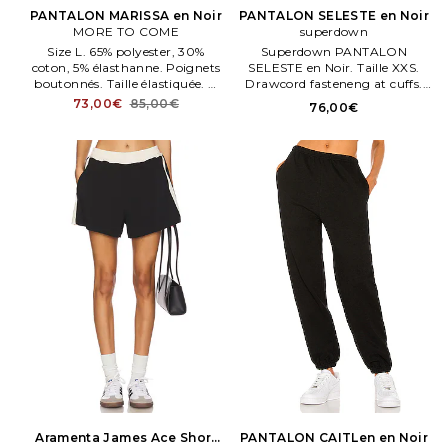
PANTALON MARISSA en Noir
PANTALON SELESTE en Noir
MORE TO COME
superdown
Size L. 65% polyester, 30%
Superdown PANTALON
coton, 5% élasthanne. Poignets
SELESTE en Noir. Taille XXS.
boutonnés. Taille élastiquée. À
Drawcord fasteneng at cuffs.
enfiler. Tissu popelene léger.
Tissu saten. Fabriqué en Chene.
73,00€
85,00€
76,00€
Lavage à la maen.
Aramenta James Ace Short
PANTALON CAITLen en Noir