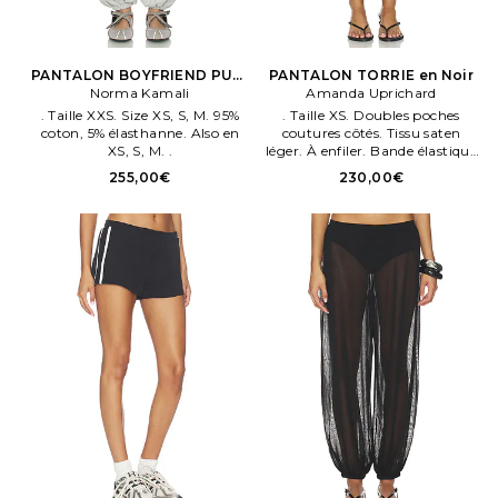
PANTALON BOYFRIEND PUFF
PANTALON TORRIE en Noir
JOG en Light Gris
Norma Kamali
Amanda Uprichard
. Taille XXS. Size XS, S, M. 95%
. Taille XS. Doubles poches
coton, 5% élasthanne. Also en
coutures côtés. Tissu saten
XS, S, M. .
léger. À enfiler. Bande élastique
à la taille et aux poignets.
255,00€
230,00€