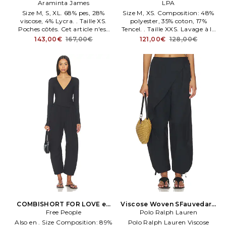
Araminta James
en Noir
LPA
Size M, S, XL. 68% pes, 28%
Size M, XS. Composition: 48%
viscose, 4% Lycra. . Taille XS.
polyester, 35% coton, 17%
Poches côtés. Cet article n'est
Tencel. . Taille XXS. Lavage à la
pas vendu en lot.
maen. Taille élastiquée.
143,00€
167,00€
121,00€
128,00€
COMBISHORT FOR LOVE en
Viscose Woven SFauvedard
Free People
Noir
TapeRouge Pants en Noir
Polo Ralph Lauren
Also en . Size Composition: 89%
Polo Ralph Lauren Viscose