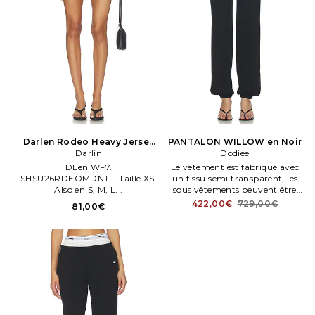
Darlen Rodeo Heavy Jersey
PANTALON WILLOW en Noir
Short en Noir
Darlin
Dodiee
DLen WF7.
Le vêtement est fabriqué avec
SHSU26RDEOMDNT. . Taille XS.
un tissu semi transparent, les
Also en S, M, L. .
sous vêtements peuvent être
apparents. Bas 25 cm. DIEE
422,00€
729,00€
81,00€
WP3. DS26BT293. À enfiler.
Tissu jersey côtelé.