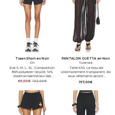
Traen Short en Noir
PANTALON GUETTA en Noir
On
Tularosa
Size S, M, L, XL. Composition:
. Taille XXS. Le tissu est
86% polyester recyclé, 14%
volontairement transparent, les
élasthanneentérieur des
sous vêtements seront
poches:100% polyester
apparents. Attention, les sous
69,00€
102,00€
197,00€
recycléDoublure: 88% polyester
vêtements ne sont pas enclus.
recyclé, 12% élasthanne. ONR
Bas 25 cm. TULA WP275.
WF12. 1WF10330553. Tissu de
sport léger. Taille élastiquée.