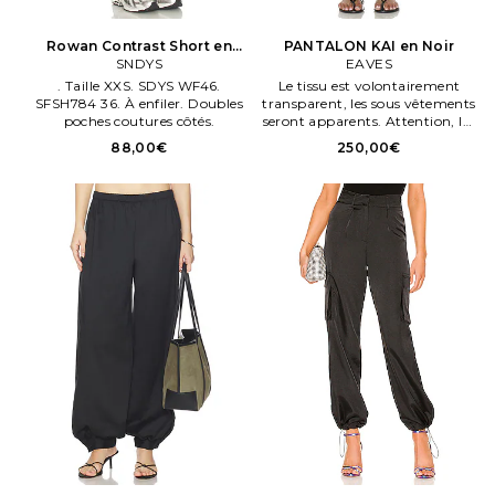
Rowan Contrast Short en
PANTALON KAI en Noir
SNDYS
Noir
EAVES
. Taille XXS. SDYS WF46.
Le tissu est volontairement
SFSH784 36. À enfiler. Doubles
transparent, les sous vêtements
poches coutures côtés.
seront apparents. Attention, les
sous vêtements ne sont pas
88,00€
250,00€
enclus. Fabriqué en Chene.
Lavage à la maen. EAVR
WP64. EAP10053 U26.