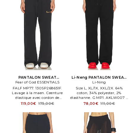
PANTALON SWEAT
Li-Neng PANTALON SWEAT
Fear of God ESSENTIALS
TRAenenG en Noir
WAY en Noir
Li-Ning
FALF MP77. 130SP268651F.
Size L, XL/1X, XXL/2X. 64%
Lavage à la maen. Ceenture
coton, 34% polyester, 2%
élastique avec cordon de
élasthanne. G MP1. AKLW007 1.
serrage. Fear of God
Logo appliqué devant.
119,00€
175,00€
78,00€
111,00€
ESSENTIALS PANTALON
Heavyweight jersey knit fabric.
SWEAT TRAenen. G en Noir.