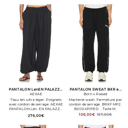
PANTALON LenEN PALAZZO
PANTALON SWEAT BXR en
en Noir
AEXAE
Born x Raised
Noir
Tissu len ultra léger. Poignets
Machene wash. Fermeture par
avec cordon de serrage. AEXAE
cordon de serrage. BRXF MP2.
PANTALON Len. EN PALAZZO
B2004PIPED. . Taille M.
en Noir. À enfiler. Doubles
106,00€
157,00€
276,00€
poches coutures côtés.