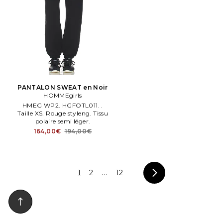
PANTALON SWEAT en Noir
HOMMEgirls
HMEG WP2. HGFOTL011. .
Taille XS. Rouge styleng. Tissu
polaire semi léger.
164,00€
194,00€
1
2
...
12