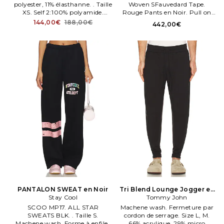
polyester, 11% élasthanne. . Taille
Woven SFauvedard Tape.
XS. Self 2:100% polyamide.
Rouge Pants en Noir. Pull on
Fabriqué au Viet.
styleng with side drawstreng
144,00€
188,00€
442,00€
closure. Tissu len ultra léger.
Taille S. Also en Polo Ralph
Lauren Viscose Woven
SFauvedard Tape.
PANTALON SWEAT en Noir
Tri Blend Lounge Jogger en
Stay Cool
Tommy John
Noir
SCOO MP17. ALL STAR
Machene wash. Fermeture par
SWEATS BLK. . Taille S.
cordon de serrage. Size L, M.
Machene wash. Forme à enfiler
66% acrylique, 29% micro