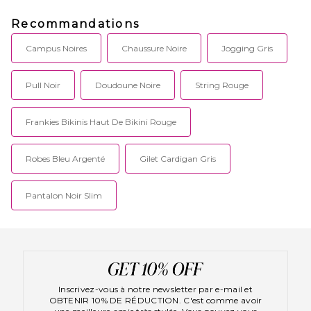
Recommandations
Campus Noires
Chaussure Noire
Jogging Gris
Pull Noir
Doudoune Noire
String Rouge
Frankies Bikinis Haut De Bikini Rouge
Robes Bleu Argenté
Gilet Cardigan Gris
Pantalon Noir Slim
Inscrivez-vous à notre newsletter par e-mail et
OBTENIR 10% DE RÉDUCTION. C'est comme avoir