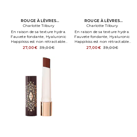
ROUGE À LÈVRES
ROUGE À LÈVRES
HYALURONIC HAPPIKISS en
Charlotte Tilbury
HYALURONIC HAPPIKISS en
Charlotte Tilbury
Penk
Beauty: S
En raison de sa texture hydra.
En raison de sa texture hydra.
Fauvete fondante, Hyaluronic
Fauvete fondante, Hyaluronic
Happikiss est non rétractable.
Happikiss est non rétractable.
En Pillow Talk. Rose Chair
En Crystal Happikiss. Rose
27,00€
39,00€
27,00€
39,00€
iconique.
Chair transparent. . O.