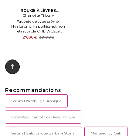
ROUGE À LÈVRES
HYALURONIC HAPPIKISS en
Charlotte Tilbury
Marron
Fauvete de type crème,
Hyaluronic Happikiss est non
rétractable CTIL WU259.
5060696178778. . .
27,00€
39,00€
Recommandations
Sérum D'acide Hyaluronique
Gloss Repulpant Acide Hyaluronique
Sérum Hyaluronique Barbara Sturm
Manteau Ivy Oak