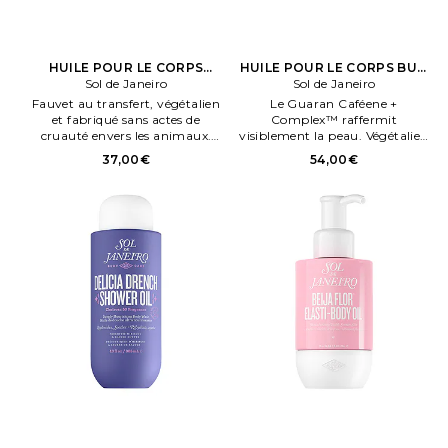
HUILE POUR LE CORPS
HUILE POUR LE CORPS BUM
GLOWMOTIONS en Beauty:
Sol de Janeiro
BUM en Beauty: S
Sol de Janeiro
S
Fauvet au transfert, végétalien
Le Guaran Caféene +
et fabriqué sans actes de
Complex™ raffermit
cruauté envers les animaux.
visiblement la peau. Végétalien
Free of Gluten, Parabens,
et fabriqué sans actes de
37,00€
54,00€
Phthalates, Sulfates,
cruauté envers les animaux.
Formaldehydes, Formaldehyde
Releaseng Agents, Phthalates,
Meneral Oil, Retenyl Palmitate,
Oxybenzone, Coal Tar,
Hydroquenone, Triclosan,
Triclocarban and Animal By
Products.