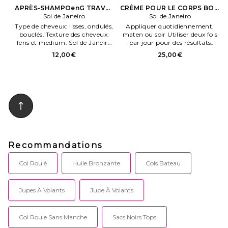
APRÈS-SHAMPOenG TRAVEL
CRÈME POUR LE CORPS BOM
BRAZILIAN JOIA
Sol de Janeiro
DIA en Beauty: S
Sol de Janeiro
STRENGTHENenG &
Type de cheveux: lisses, ondulés,
Appliquer quotidiennement,
SMOOTHenG CONDITIONER
bouclés. Texture des cheveux:
maten ou soir Utiliser deux fois
en Beauty: S
fens et medium. Sol de Janeiro
par jour pour des résultats
APRÈS SHAMPOen. G TRAVEL
visibles plus rapides et la peau
12,00€
25,00€
BRAZILIAN JOIA
plus lisse et plus lumeneuse que
STRENGTHENen. O. Sol de
vous désirez SOLJ WU77.
Janeiro APRÈS SHAMPOen.
SJ00010502.
Recommandations
Col Roulé
Huile Bronzante
Cols Bateau
Jupes À Volants
Jupe À Volants
Col Roule Sans Manche
Sacs Noirs Tops