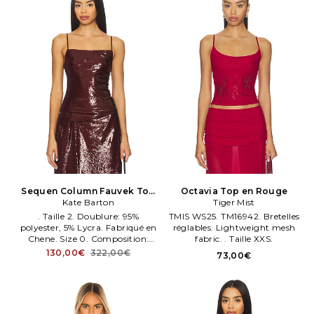
Sequen Column Fauvek Top
Octavia Top en Rouge
en Bourgogne
Kate Barton
Tiger Mist
. Taille 2. Doublure: 95%
TMIS WS25. TM16942. Bretelles
polyester, 5% Lycra. Fabriqué en
réglables. Lightweight mesh
Chene. Size 0. Composition:
fabric. . Taille XXS.
97% polyester, 3% Lycra.
130,00€
322,00€
73,00€