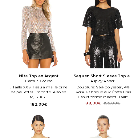
Nita Top en Argent
Sequen Short Sleeve Top en
Métallisé, Gris
Camila Coelho
Ripley Rader
Noir
. Taille XXS. Tissu à maille orné
Doublure: 96% polyester, 4%
de paillettes. Importé. Also en
Lycra. Fabriqué aux États Unis.
M, S, XS. .
T shirt forme relaxed. Taille
cropped. 1020.
88,00€
199,00€
182,00€