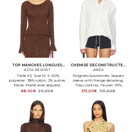
TOP MANCHES LONGUES
CHEMISE DECONSTRUCTED
MICHAELA en Chocolat
ASTA RESORT
SEQUen OXFORD en Blanc
AREA
. Taille XS. Size M, S. 60%
Poignets boutonnés. Sequen
polyester, 38% coton, 2% autres
sleeve with frenge detaileng.
fibres. Maille avec sequens
Tissu contras. Fauvet: 95%
devant et dos. Cet article n'est
polyester, 5% élasthanne.
88,00€
211,00€
515,00€
721,00€
pas vendu en ensemble.
RS26AWSH0024FA02.