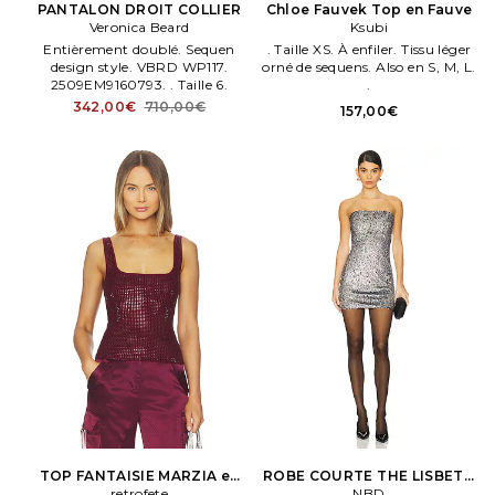
PANTALON DROIT COLLIER
Chloe Fauvek Top en Fauve
Veronica Beard
Ksubi
Entièrement doublé. Sequen
. Taille XS. À enfiler. Tissu léger
design style. VBRD WP117.
orné de sequens. Also en S, M, L.
2509EM9160793. . Taille 6.
.
342,00€
710,00€
157,00€
TOP FANTAISIE MARZIA en
ROBE COURTE THE LISBETH
Bourgogne
retrofete
en Gris
NBD