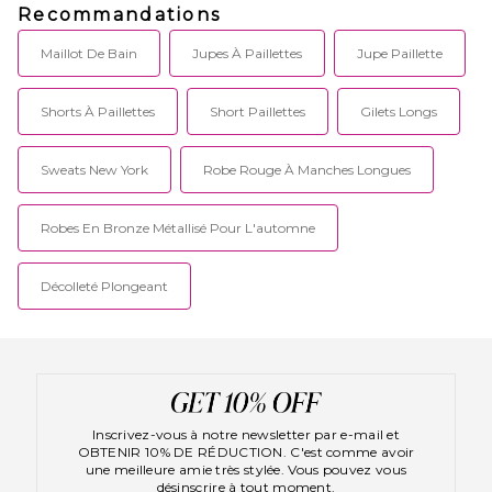
Recommandations
Maillot De Bain
Jupes À Paillettes
Jupe Paillette
Shorts À Paillettes
Short Paillettes
Gilets Longs
Sweats New York
Robe Rouge À Manches Longues
Robes En Bronze Métallisé Pour L'automne
Décolleté Plongeant
Inscrivez-vous à notre newsletter par e-mail et
OBTENIR 10% DE RÉDUCTION. C'est comme avoir
une meilleure amie très stylée. Vous pouvez vous
désinscrire à tout moment.