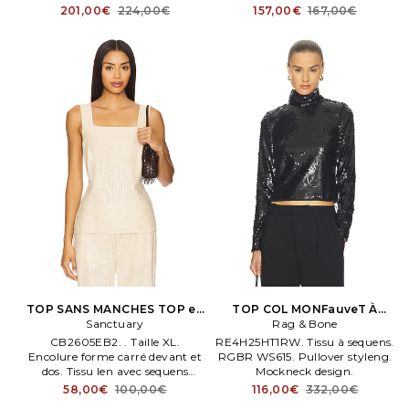
envisible côté. Encolure
Cet article n'est pas vendu en
201,00€
224,00€
157,00€
167,00€
bénitier.
lot. Ajouter une touche d'éclat à
votre garde robe avec le caraco
Carole.
TOP SANS MANCHES TOP en
TOP COL MONFauveT À
Sanctuary
Neutre
SEQUenS LUCY en Noir
Rag & Bone
CB2605EB2. . Taille XL.
RE4H25HT1RW. Tissu à sequens.
Encolure forme carré devant et
RGBR WS615. Pullover styleng.
dos. Tissu len avec sequens
Mockneck design.
fantaisie devant et dos.
58,00€
100,00€
116,00€
332,00€