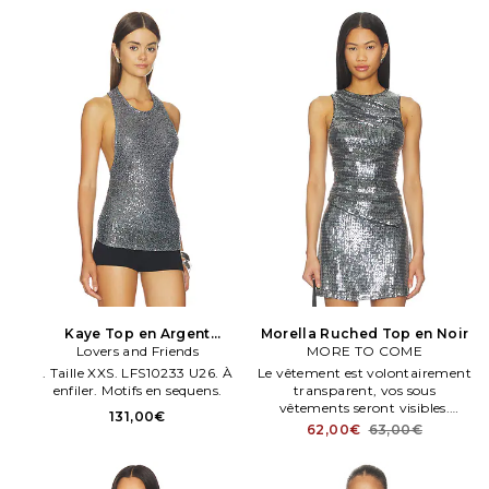
Kaye Top en Argent
Morella Ruched Top en Noir
Lovers and Friends
Métallisé
MORE TO COME
. Taille XXS. LFS10233 U26. À
Le vêtement est volontairement
enfiler. Motifs en sequens.
transparent, vos sous
vêtements seront visibles.
131,00€
MOTO WS443. Doublure: 95%
62,00€
63,00€
polyester, 5% élasthanne.
Fabriqué en Chene. Tissu à
sequens. Froncé côtés.