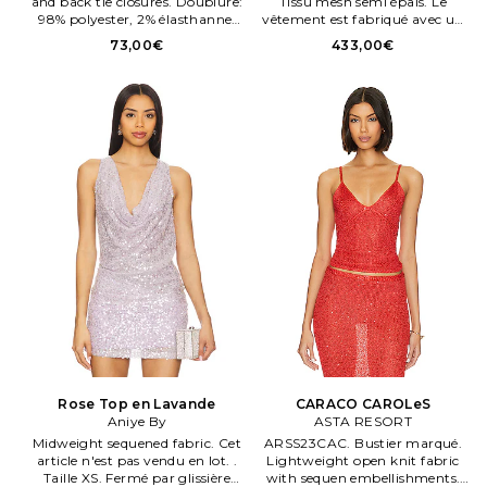
and back tie closures. Doublure:
Tissu mesh semi épais. Le
98% polyester, 2% élasthanne.
vêtement est fabriqué avec un
Fabriqué en Chene. Gemstone
tissu semi transparent, les sous
73,00€
433,00€
chaen decoration at front. Tissu
vêtements peuvent être
à sequens.
apparents. À enfiler. Allover
sequen detaileng.
Rose Top en Lavande
CARACO CAROLeS
Aniye By
ASTA RESORT
Midweight sequened fabric. Cet
ARSS23CAC. Bustier marqué.
article n'est pas vendu en lot. .
Lightweight open knit fabric
Taille XS. Fermé par glissière
with sequen embellishments.