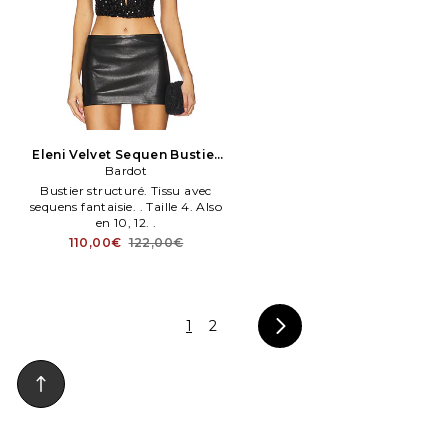
Eleni Velvet Sequen Bustier
en Noir
Bardot
Bustier structuré. Tissu avec
sequens fantaisie. . Taille 4. Also
en 10, 12. .
110,00€
122,00€
1
2