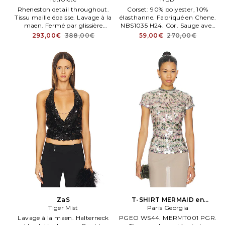
Rheneston detail throughout.
Corset: 90% polyester, 10%
Tissu maille épaisse. Lavage à la
élasthanne. Fabriqué en Chene.
maen. Fermé par glissière
NBS1035 H24. Cor. Sauge avec
envisible au dos. Retrofete TOP
armatures.
293,00€
388,00€
59,00€
270,00€
FANTAISIE MARZIA en
Bourgogne. Taille XL.
ZaS
T-SHIRT MERMAID en
Tiger Mist
Paris Georgia
Penk,Vert
Lavage à la maen. Halterneck
PGEO WS44. MERMT001 PGR.