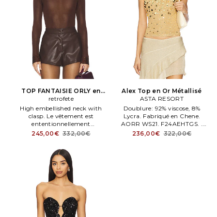
TOP FANTAISIE ORLY en
Alex Top en Or Métallisé
retrofete
Marron
ASTA RESORT
High embellished neck with
Doublure: 92% viscose, 8%
clasp. Le vêtement est
Lycra. Fabriqué en Chene.
ententionnellement
AORR WS21. F24AEHTGS. .
transparent, vos sous
Taille XS.
245,00€
332,00€
236,00€
322,00€
vêtements seront visibles ROFR
WS380. Retrofete TOP
FANTAISIE ORLY en Marron.
Taille XS. Lavage à sec
uniquement. Fermé par
glissière au dos.