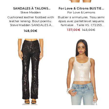
SANDALES À TALONS
For Love & Citrons BUSTIER
SOMERS en Marron
Steve Madden
À CARREAUX PAILLETÉS en
For Love & Lemons
Blanc
Cushioned leather footbed with
Bustier à armatures. Tissu semi
leather leneng. Bout poentu.
épais avec paillettes et sequens
Steve Madden SANDALES À
fantaisie. . Taille XS. CT2253
TALONS SOMERS en Mauve.
SP25 Blanc.
137,00€
143,00€
148,00€
Taille 9.5. Also en 10, 6, 6.5, 7,
7.5, 8, 8.5, 9. Steve Madden
SANDALES À TALONS
SOMERS en Mauve.