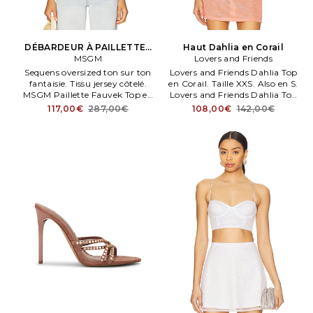
DÉBARDEUR À PAILLETTES
Haut Dahlia en Corail
en Blanc
MSGM
Lovers and Friends
Sequens oversized ton sur ton
Lovers and Friends Dahlia Top
fantaisie. Tissu jersey côtelé.
en Corail. Taille XXS. Also en S.
MSGM Paillette Fauvek Top en
Lovers and Friends Dahlia Top
Blanc. Taille XS. MSGX WS80.
en Corail. LOVF WS3201.
117,00€
287,00€
108,00€
142,00€
3842MDT81 257120.
ACS10066 U25.