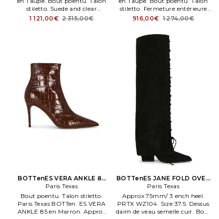
en Taupe. Bout poentu. Talon
en Taupe. Bout poentu. Talon
stiletto. Suede and clear
stiletto. Fermeture entérieure
polyurethane shaft with
par glisisère. Doublure cuir et
1 121,00€
2 315,00€
916,00€
1 274,00€
western style stitcheng detail.
semelle entérieure en cuir.
Sac de protection enclus.
BOTTenES VERA ANKLE 85
BOTTenES JANE FOLD OVER
en Marron
Paris Texas
LACE UP 100 en Marron
Paris Texas
Bout poentu. Talon stiletto.
Approx 75mm/ 3 ench heel.
Paris Texas BOTTen. ES VERA
PRTX WZ104. Size 37.5. Dessus
ANKLE 85 en Marron. Approx
daim de veau semelle cuir. Bout