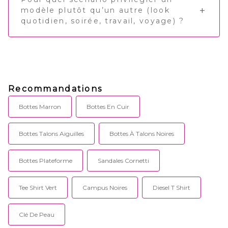
modèle plutôt qu’un autre (look
quotidien, soirée, travail, voyage) ?
Recommandations
Bottes Marron
Bottes En Cuir
Bottes Talons Aiguilles
Bottes À Talons Noires
Bottes Plateforme
Sandales Cornetti
Tee Shirt Vert
Campus Noires
Diesel T Shirt
Clé De Peau