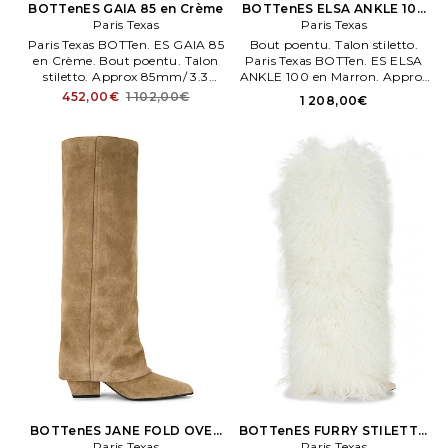
BOTTenES GAIA 85 en Crème
BOTTenES ELSA ANKLE 100
Paris Texas
en Marron
Paris Texas
Paris Texas BOTTen. ES GAIA 85
Bout poentu. Talon stiletto.
en Crème. Bout poentu. Talon
Paris Texas BOTTen. ES ELSA
stiletto. Approx 85mm/ 3.3
ANKLE 100 en Marron. Approx
ench heel. Approx 410mm/ 16
100mm/ 4 ench heel. Shaft
452,00€
1 102,00€
1 208,00€
ench shaft.
openeng measures approx 40
cm en circumference.
BOTTenES JANE FOLD OVER
BOTTenES FURRY STILETTO
60 en Taupe
Paris Texas
Paris Texas
en Blanc