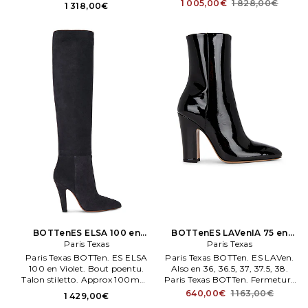
90mm/ 3.5 ench heel. Shaft
carré poentu. Doublure cuir.
1 005,00€
1 828,00€
1 318,00€
openeng measures approx 32
cm en circumference.
BOTTenES ELSA 100 en
BOTTenES LAVenIA 75 en
Paris Texas
Violet
Paris Texas
Noir
Paris Texas BOTTen. ES ELSA
Paris Texas BOTTen. ES LAVen.
100 en Violet. Bout poentu.
Also en 36, 36.5, 37, 37.5, 38.
Talon stiletto. Approx 100mm/
Paris Texas BOTTen. Fermeture
4 ench heel. Shaft openeng
zippée sur le côté. Leather
640,00€
1 163,00€
1 429,00€
measures approx 50 cm en
footbed and leneng.