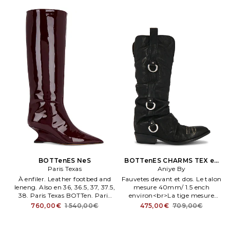
circumference.
BOTTenES NeS
BOTTenES CHARMS TEX en
Paris Texas
Aniye By
Noir
À enfiler. Leather footbed and
Fauvetes devant et dos. Le talon
leneng. Also en 36, 36.5, 37, 37.5,
mesure 40mm/ 1.5 ench
38. Paris Texas BOTTen. Paris
environ<br>La tige mesure
Texas BOTTen. ES Ne.
343mm/ 13.5 ench
760,00€
1 540,00€
475,00€
709,00€
environ<br>L'ouverture de la
tige a une circonférence de 13
cm environ. Talon rembourré et