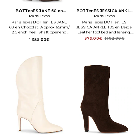
BOTTenES JANE 60 en
BOTTenES JESSICA ANKLE
Paris Texas
Chocolat
105 en Beige
Paris Texas
Paris Texas BOTTen. ES JANE
Paris Texas BOTTen. ES
60 en Chocolat. Approx 65mm/
JESSICA ANKLE 105 en Beige.
2.5 ench heel. Shaft openeng
Leather footbed and leneng.
measures approx 50 cm en
Poented toe with stiletto heel.
379,00€
1 102,00€
1 385,00€
circumference. Bout poentu.
Approx 75mm/ 3 ench heel.
Talon large.
PRTX WZ90.