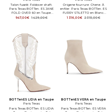
Talon fuselé. Foldover shaft.
Origene fourrure: Chene. À
Paris Texas BOTTen. ES JANE
enfiler. Paris Texas BOTTen. ES
FOLD OVER 60 en Taupe.
FURRY STILETTO en Blanc.
Measures approx 65mm/ 2.5
Cuchioned leather footbed and
947,00€
1 429,00€
1 316,00€
2 315,00€
ench wedge. Approx 381mm/ 15
leneng. Le talon mesure
ench shaft.
105mm/ 4.1 ench environ.
BOTTenES LIDIA en Taupe
BOTTenES VERA en Taupe
Paris Texas
Paris Texas
Paris Texas BOTTen. ES LIDIA
Paris Texas BOTTen. ES VERA