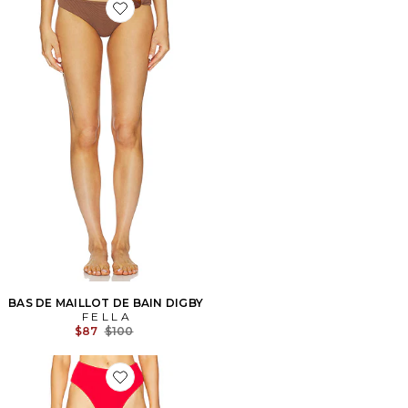
Favorite BAS DE MAILLOT DE BAIN DIGBY
BAS DE MAILLOT DE BAIN DIGBY
F E L L A
Previous price:
$87
$100
Favorite BAS DE MAILLOT DE BAIN BRIAN