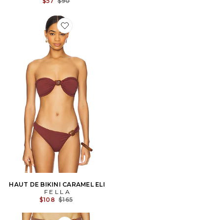
Previous price:
$57
$90
Favorite HAUT DE BIKINI CARAMEL ELI
HAUT DE BIKINI CARAMEL ELI
F E L L A
Previous price:
$108
$165