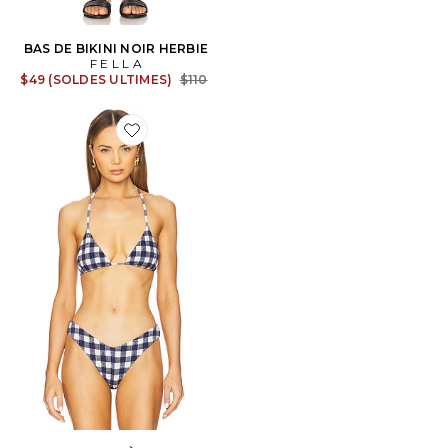
BAS DE BIKINI NOIR HERBIE
F E L L A
Previous price:
$49 (SOLDES ULTIMES)
$110
Favorite HAUT DE BIKINI À CARREAUX VICHY ARNIE