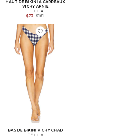
HAUT DE BIKINI À CARREAUX
VICHY ARNIE
F E L L A
Previous price:
$73
$161
Favorite BAS DE BIKINI VICHY CHAD
BAS DE BIKINI VICHY CHAD
F E L L A