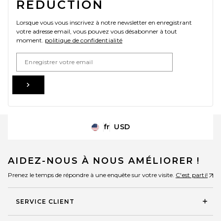
RÉDUCTION
Lorsque vous vous inscrivez à notre newsletter en enregistrant
votre adresse email, vous pouvez vous désabonner à tout
moment.
politique de confidentialité
Email Address
Sign Up
fr
USD
Change Country Regions Preferences
AIDEZ-NOUS À NOUS AMÉLIORER !
Prenez le temps de répondre à une enquête sur votre visite.
C'est parti!
SERVICE CLIENT