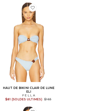
Favorite HAUT DE BIKINI CLAIR DE LUNE ELI
HAUT DE BIKINI CLAIR DE LUNE
ELI
F E L L A
Previous price:
$81 (SOLDES ULTIMES)
$165