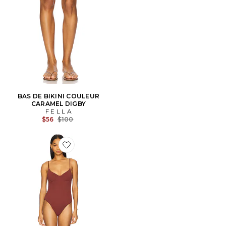
BAS DE BIKINI COULEUR
CARAMEL DIGBY
F E L L A
Previous price:
$56
$100
Favorite Marty One Piece