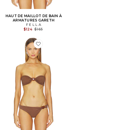
HAUT DE MAILLOT DE BAIN À
ARMATURES GARETH
F E L L A
Previous price:
$124
$165
Favorite HAUT DE MAILLOT DE BAIN FORME BANDE