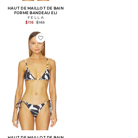
HAUT DE MAILLOT DE BAIN
FORME BANDEAU ELI
F E L L A
Previous price:
$116
$165
Favorite HAUT DE MAILLOT DE BAIN TONY
HAUT DE MAILLOT DE BAIN