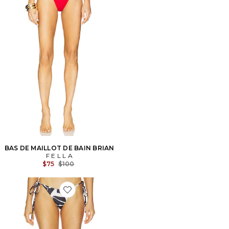
BAS DE MAILLOT DE BAIN BRIAN
F E L L A
Previous price:
$75
$100
Favorite BAS DE MAILLOT DE BAIN MARCUS