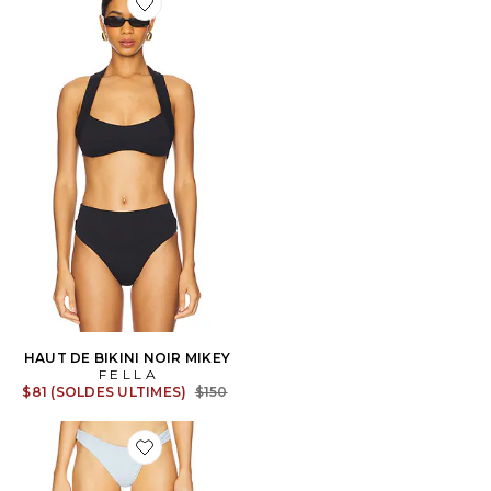
Favorite HAUT DE BIKINI NOIR MIKEY
HAUT DE BIKINI NOIR MIKEY
F E L L A
Previous price:
$81 (SOLDES ULTIMES)
$150
Favorite BAS DE BIKINI CLAIR DE LUNE DIGBY