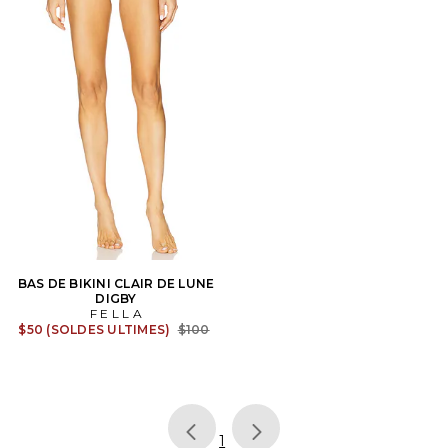
BAS DE BIKINI CLAIR DE LUNE
DIGBY
F E L L A
Previous price:
$50 (SOLDES ULTIMES)
$100
page
of 1, currently selected
1