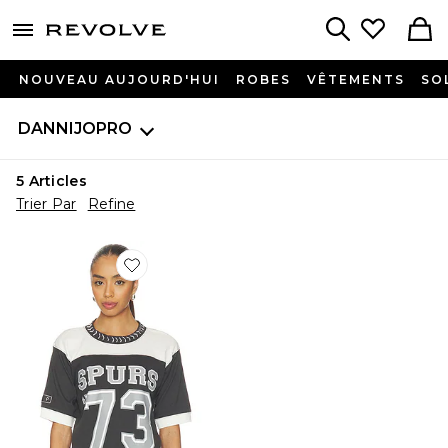
menu - shows more content
Revolve, Apparel & Fashion
Search
NOUVEAU AUJOURD'HUI
ROBES
VÊTEMENTS
SO
DANNIJOPRO
5
Articles
Trier Par
Refine
Favorite T-SHIRT SAN ANTONIO SPURS