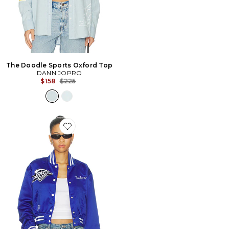
The Doodle Sports Oxford Top
DANNIJOPRO
Previous price:
$158
$225
Favorite BLOUSON OKLAHOMA CITY THUNDER