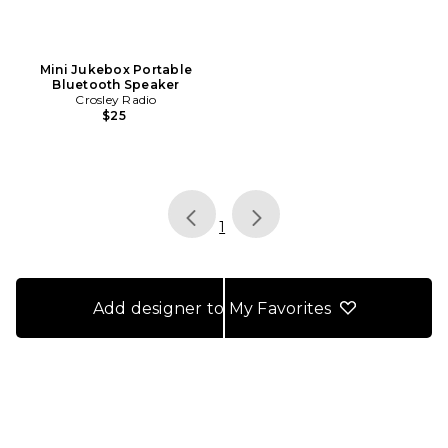
Mini Jukebox Portable
Bluetooth Speaker
Crosley Radio
$25
page
of 1, currently selected
1
Add designer to My Favorites