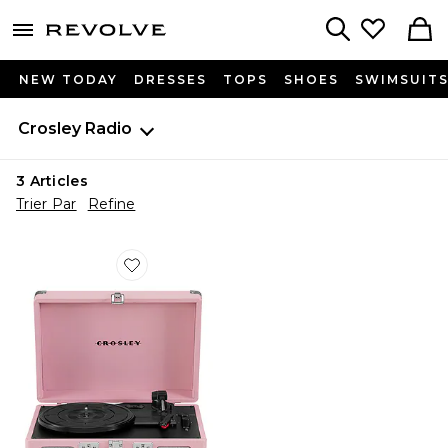
menu - shows more content
Revolve, Apparel & Fashion
Search
NEW TODAY
DRESSES
TOPS
SHOES
SWIMSUIT
Crosley Radio
3
Articles
Trier Par
Refine
Favorite Cruiser Plus Record Player