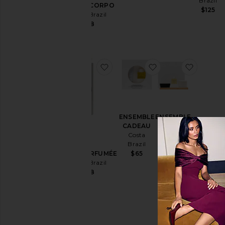
Brazil
PARA O CORPO
$125
Costa Brazil
$98
ajouter aux préférésHUILE P
ajouter aux pré
ajoute
ENSEMBLE
ENSEMBLE
CADEAU
CADEAU
Costa
Costa
Brazil
Brazil
$65
$178
HUILE PARFUMÉE
Costa Brazil
$78