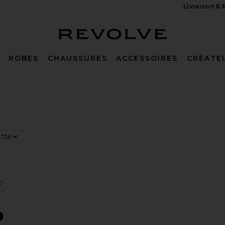
Livraison &
Revolve
ROBES
CHAUSSURES
ACCESSOIRES
CRÉATE
r
ge
AFFERMISSANTE CORPS KAYA
érésAroma Jungle Eau De Parfum 30ml
 aux préférésHUILE POUR LE CORPS
ajouter aux préférésAPPAREIL DE MASSAGE ACO