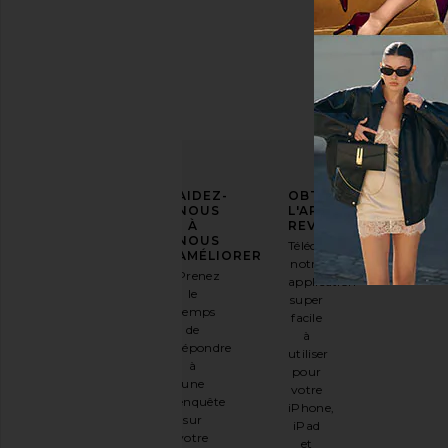
AFFIRMEZ
AIDEZ-
OBTENIR
VOTRE
NOUS
L'APPLICATION
STYLE
À
REVOLVE
NOUS
Téléchargez
Inscrivez-
AMÉLIORER
notre
vous à
Prenez
application
notre
le
super
newsletter
temps
facile
par e-
de
à
mail
répondre
utiliser
et
OBTENEZ
à
pour
10%
une
votre
DE
enquête
iPhone,
RÉDUCTION
.
sur
iPad
C'est
votre
et