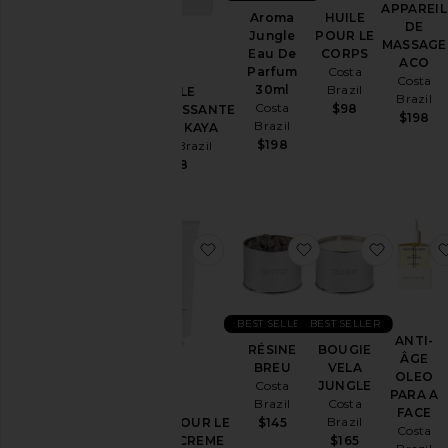
APPAREIL
Aroma
HUILE
DE
Jungle
POUR LE
Couleur
MASSAGE
Eau De
CORPS
ACO
Parfum
Costa
Costa
30ml
Brazil
HUILE
Prix
Brazil
Costa
$98
RAFFERMISSANTE
$198
Brazil
CORPS KAYA
$198
Costa Brazil
$98
ajouter aux préférésCRÈME 
ajouter aux préf
ajouter
BEST SELLER
BEST SELLER
ANTI-
RÉSINE
BOUGIE
ÂGE
BREU
VELA
OLEO
Costa
JUNGLE
PARA A
Brazil
Costa
FACE
Brazil
$145
CRÈME POUR LE
Costa
$165
CORPS CREME