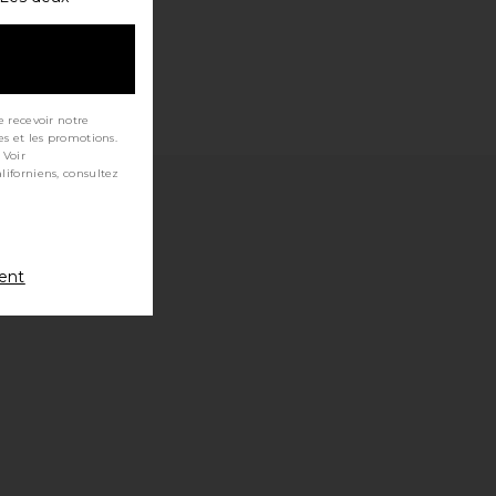
e recevoir notre
es et les promotions.
 Voir
ment