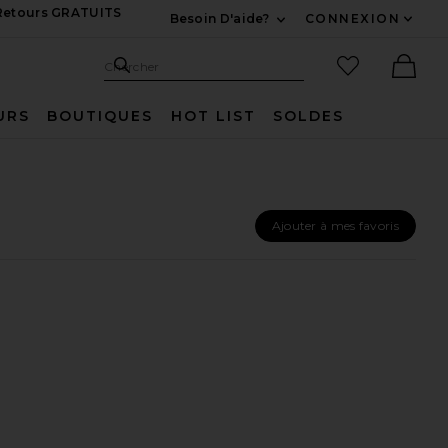
 Retours GRATUITS
Besoin D'aide?
CONNEXION
Développez Pour Nous
Recherche
Articles favo
Chercher
Ther
URS
BOUTIQUES
HOT LIST
SOLDES
Ajouter à mes favoris