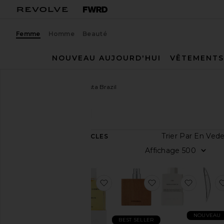
Femme
Homme
Beauté
NOUVEAU AUJOURD'HUI
VÊTEMENTS
Femme
Créateurs
Costa Brazil
Costa Brazil
CATÉGORIE
Trier Pa
11
ARTICLES
Femme
Afficha
Homme
ajouter aux préférésHUILE R
ajouter aux préf
ajouter
Catégorie
Beauté
Maison
NOUVEAU
BEST SELLER