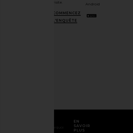
comme
visite.
Android
avoir
une
COMMENCEZ
meilleure
L'ENQUÊTE
amie
stylée.
Désabonnez-
vous à
tout
moment.
Politique
de
confidentialité
Adresse
email
S'INSCRIRE
SERVICE CLIENT
EN
SAVOIR
Nous
Expédition
Pourquoi
PLUS