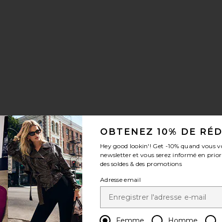
ARFUMÉE
férésENSEMBLE CADEAU
r aux préférésENSEMBLE CADEAU
OBTENEZ 10% DE RÉ
Hey good lookin'! Get
-10%
quand vous v
newsletter et vous serez informé en prior
des soldes & des promotions
Adresse email
Femme
Homme