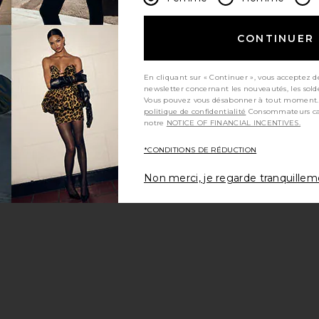
CONTINUER
En cliquant sur « Continuer », vous acceptez d
newsletter concernant les nouveautés, les sold
Vous pouvez vous désabonner à tout moment.
politique de confidentialité
Consommateurs californiens, consultez
notre
NOTICE OF FINANCIAL INCENTIVES.
*CONDITIONS DE RÉDUCTION
Non merci, je regarde tranquille