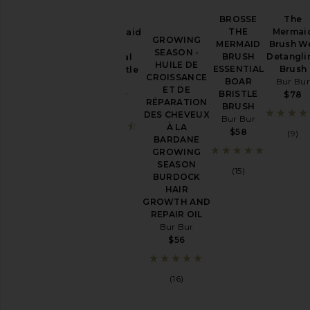
BROSSE
The
THE
Mermai
The Mermaid
Prix
GROWING
MERMAID
Brush W
Brush
SEASON -
BRUSH
Detangli
Essential
HUILE DE
ESSENTIAL
Brush
Boar Bristle
CROISSANCE
BOAR
Bur Bur
Brush
ET DE
BRISTLE
Bur Bur
$78
RÉPARATION
BRUSH
$78
DES CHEVEUX
Bur Bur
À LA
$58
(9)
BARDANE
(17)
GROWING
SEASON
(15)
BURDOCK
HAIR
GROWTH AND
REPAIR OIL
Bur Bur
$56
(16)