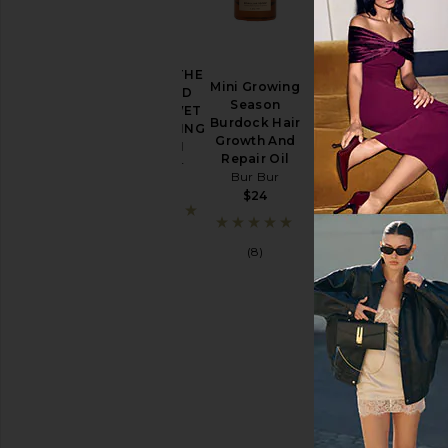
BROSSE THE
Mini Growing
MERMAID
Season
BRUSH WET
Burdock Hair
DETANGLING
Growth And
BRUSH
Repair Oil
Bur Bur
Bur Bur
$58
$24
(1)
(8)