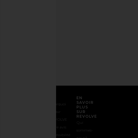
stylée.
Désabonnez-
vous à
tout
moment.
Politique
de
confidentialité
Adresse
email
S'INSCRIRE
SERVICE CLIENT
EN
SAVOIR
Nous
Expédition
Pourquoi
PLUS
contacter
&
choisir
SUR
REVOLVE
1-888-442-
Livraison
REVOLVE
Qui
5830
Retours &
Votre avis
sommes-
Options de
Échanges
Accessibilité
nous?