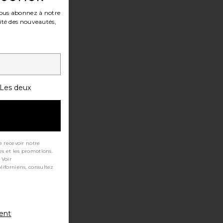
ous abonnez à notre
ité des nouveautés,
Les deux
e recevoir notre
es et les promotions.
 Voir
ment