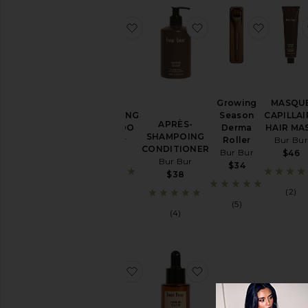
ajouter aux préférésSHAMPOIN
ajouter aux préfé
ajouter
Growing
MASQU
SHAMPOING
Season
CAPILLAI
APRÈS-
SHAMPOO
Derma
HAIR MA
SHAMPOING
Bur Bur
Roller
Bur Bur
CONDITIONER
Bur Bur
$38
$46
Bur Bur
$34
$38
(7)
(2)
(5)
(4)
ajouter aux préférésBROSSE 
ajouter aux préférés