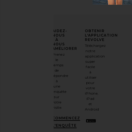
AFFIRMEZ
AIDEZ-
OBTENIR
VOTRE
NOUS
L'APPLICATION
STYLE
À
REVOLVE
NOUS
Téléchargez
Inscrivez-
AMÉLIORER
notre
vous à
Prenez
application
notre
le
super
newsletter
temps
facile
par e-
de
à
mail
répondre
utiliser
et
OBTENEZ
à
pour
10%
une
votre
DE
enquête
iPhone,
RÉDUCTION
.
sur
iPad
C'est
votre
et
comme
visite.
Android
avoir
une
COMMENCEZ
meilleure
L'ENQUÊTE
amie