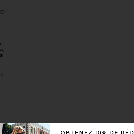
G SHAMPOO
résAPRÈS-SHAMPOING CONDITIONER
 aux préférésGrowing Season Derma Roller
ajouter aux préférésMASQUE CAPILLAIRE HAIR MASK
E
RE
SK
THE MERMAID BRUSH WET DETANGLING BRUSH
Mini Growing Season Burdock Hair Growth And Repair Oil
OBTENEZ 10% DE RÉ