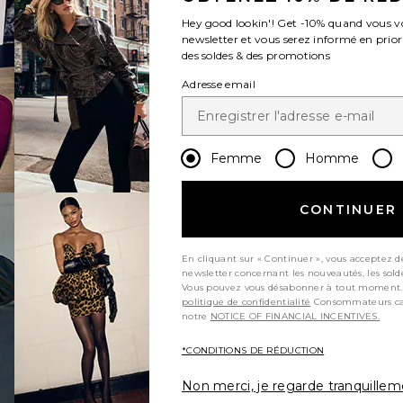
Hey good lookin'! Get
-10%
quand vous v
newsletter et vous serez informé en prior
des soldes & des promotions
Adresse email
Femme
Homme
CONTINUER
En cliquant sur « Continuer », vous acceptez d
newsletter concernant les nouveautés, les sold
Vous pouvez vous désabonner à tout moment.
politique de confidentialité
Consommateurs californiens, consultez
notre
NOTICE OF FINANCIAL INCENTIVES.
*CONDITIONS DE RÉDUCTION
Non merci, je regarde tranquille