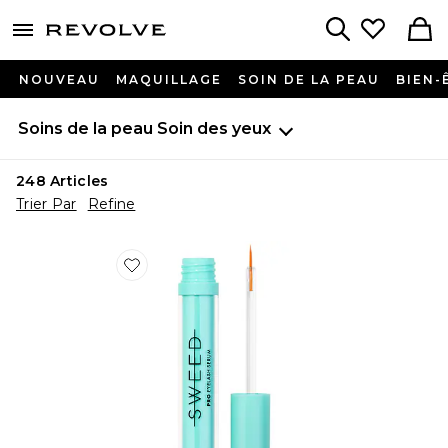
menu - shows more content
Revolve, Apparel & Fashion
Search
NOUVEAU
MAQUILLAGE
SOIN DE LA PEAU
BIEN-
Soins de la peau
Soin des yeux
248
Articles
Trier Par
Refine
Favorite SÉRUM SOURCILS EYELASH GROWTH SER