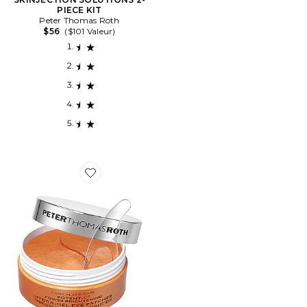
PIECE KIT
Peter Thomas Roth
$56
($101 Valeur)
Favorite MASQUES POUR LES YEUX POTENT-C