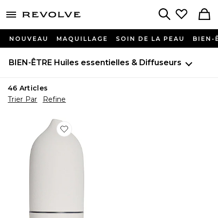
menu - shows more content
Revolve, Apparel & Fashion
Search
NOUVEAU
MAQUILLAGE
SOIN DE LA PEAU
BIEN-
BIEN-ÊTRE
Huiles essentielles & Diffuseurs
46
Articles
Trier Par
Refine
Favorite DIFFUSEUR D'HUILE WHITE STONE