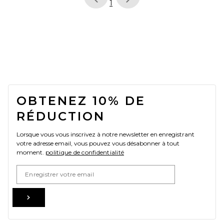
page
of 1, currently selected
1
FOOTER
OBTENEZ 10% DE
RÉDUCTION
Lorsque vous vous inscrivez à notre newsletter en enregistrant
votre adresse email, vous pouvez vous désabonner à tout
moment.
politique de confidentialité
Email Address
Sign Up