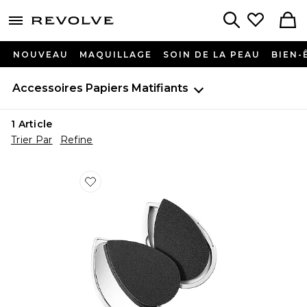
menu - shows more content
Revolve, Apparel & Fashion
Search
NOUVEAU
MAQUILLAGE
SOIN DE LA PEAU
BIEN-
Accessoires
Papiers Matifiants
1
Article
Trier Par
Refine
Favorite ÉPONGE À MAQUILLAGE BLOTTERAZZI P