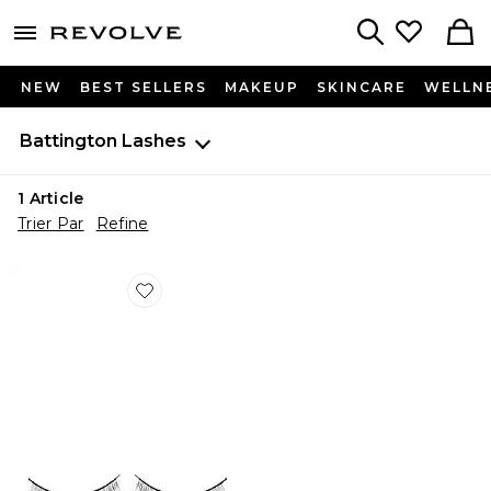
menu - shows more content
Revolve, Apparel & Fashion
Search
NEW
BEST SELLERS
MAKEUP
SKINCARE
WELLN
Battington Lashes
1
Article
Trier Par
Refine
Favorite FAUX CILS EARHART