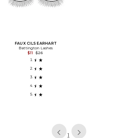
FAUX CILS EARHART
Battington Lashes
Previous price:
$11
$26
page
of 1, currently selected
1