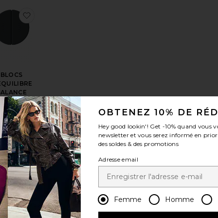
DE JEU TOUT DOUX THE PLUSH PLAY MAT
férésBALLE DE TONIFICATION TONING BALL 2 POUND
outer aux préférésMATELAS DE YOGA WAVY MAT
ajouter aux préférésBLOCS D'ÉQUILIBRE BALANCE
BLOCS
ÉQUILIBRE
BALANCE
BLOCKS
bala
OBTENEZ 10% DE RÉ
$49
Hey good lookin'! Get
-10%
quand vous v
newsletter et vous serez informé en prior
des soldes & des promotions
Adresse email
Femme
Homme
er
férésLA BOUTEILLE ONDULÉE THE WAVY BOTTLE
uter aux préférésLOT DE POIDS BARS
ajouter aux préférésSERVIETTE DE MATELAS THE 