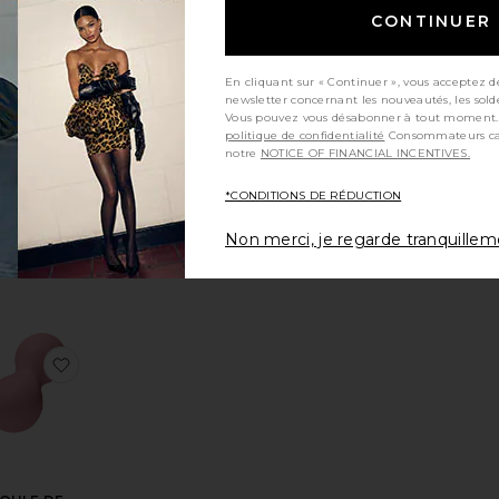
CONTINUER
En cliquant sur « Continuer », vous acceptez d
ERVIETTE
newsletter concernant les nouveautés, les sold
 MATELAS
Vous pouvez vous désabonner à tout moment.
HE PLAY
politique de confidentialité
Consommateurs californiens, consultez
notre
NOTICE OF FINANCIAL INCENTIVES.
AT TOWEL
bala
*CONDITIONS DE RÉDUCTION
$65
Non merci, je regarde tranquille
E ISOTHERME WATER BOTTLE
ésBuilding Block
outer aux préférésBALLON D'ÉQUILIBRE BALANCE BALL
ajouter aux préférésBOULE DE CACAHUÈTE THE B