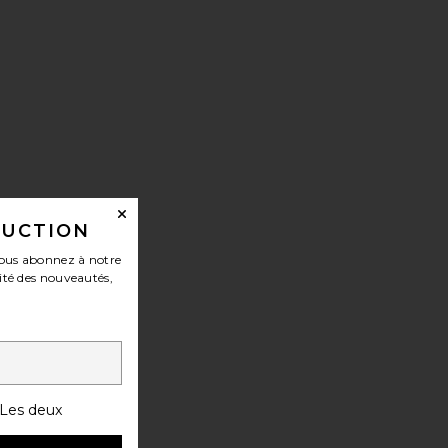
 BLOCKS
DUCTION
ous abonnez à notre
ité des nouveautés,
Les deux
PLAY MAT TOWEL