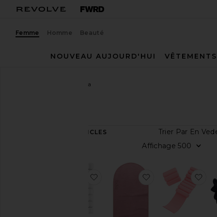
Femme
Homme
Beauté
NOUVEAU AUJOURD'HUI
VÊTEMENTS
Femme
Créateurs
bala
bala
Trier
39
ARTICLES
Catégorie
Affi
Accessoires
Sport
ajouter aux préférés2 Pound Bang
ajouter aux pré
ajo
Beauté
Maison
Lingerie