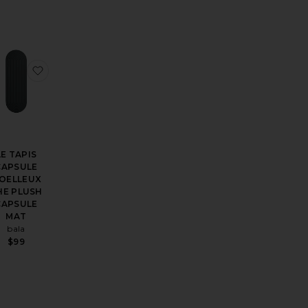
OUR LES FESSES BOOTY BANDS
férésMATELAS DE YOGA THE COMPACT MAT
outer aux préférésCHAUSSETTES POUR LE PILATES THE PILA
ajouter aux préférésLE TAPIS CAPSULE MOELLEU
LE TAPIS
CAPSULE
OELLEUX
HE PLUSH
CAPSULE
MAT
bala
$99