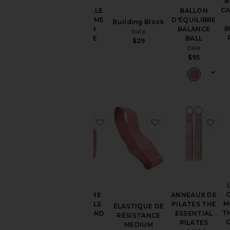
B
C
BOUTEILLE
BALLON
ISOTHERME
D'ÉQUILIBRE
Building Block
B
WATER
BALANCE
bala
BOTTLE
BALL
$29
bala
bala
$59
$95
ajouter aux préférésCEINTURE
ajouter aux pré
aj
CEINTURE
ANNEAUX DE
M
VENTRALE
PILATES THE
ÉLASTIQUE DE
T
BELLY BAND
ESSENTIAL
RÉSISTANCE
bala
PILATES
MEDIUM