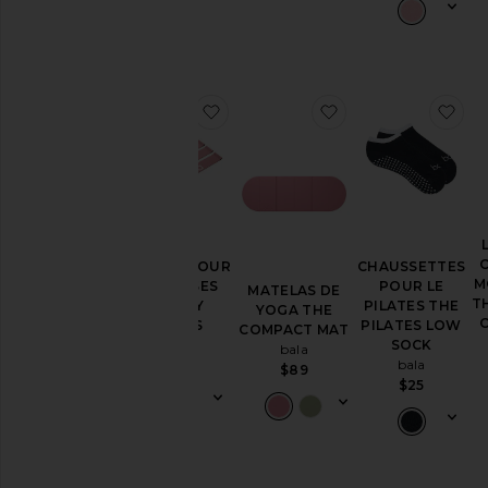
ajouter aux préférésBANDES P
ajouter aux pré
aj
BANDES POUR
CHAUSSETTES
M
LES FESSES
POUR LE
MATELAS DE
T
BOOTY
PILATES THE
YOGA THE
BANDS
PILATES LOW
COMPACT MAT
bala
SOCK
bala
bala
$25
$89
$25