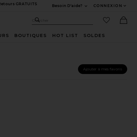
 Retours GRATUITS
Besoin D'aide?
CONNEXION
Développez Pour Nous
Recherche
Articles favo
Chercher
Ther
URS
BOUTIQUES
HOT LIST
SOLDES
Ajouter à mes favoris
IE