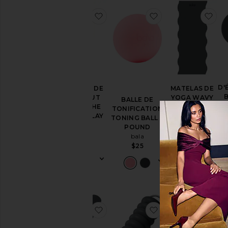
ajouter aux préférésLE TAPIS 
ajouter aux pré
aj
D'
LE TAPIS DE
MATELAS DE
JEU TOUT
YOGA WAVY
BALLE DE
DOUX THE
MAT
TONIFICATION
PLUSH PLAY
bala
TONING BALL 2
MAT
$129
POUND
bala
bala
$99
$25
ajouter aux préférésHourglass Roll
ajouter aux pré
ajo