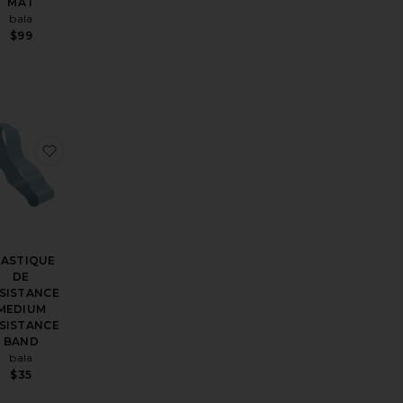
MAT
bala
$99
TES VOLANTÉES THE FRILLY SOCK
érésMULES CAPSULE SLIDERS
outer aux préférésLE TAPIS ONDULÉ TOUT DOUX THE PLUSH 
ajouter aux préférésÉLASTIQUE DE RÉSISTANCE 
LASTIQUE
DE
SISTANCE
MEDIUM
SISTANCE
BAND
bala
$35