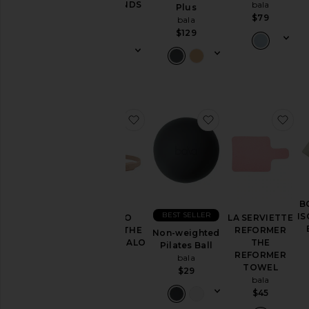
BALA BANDS
bala
Plus
bala
$79
bala
$35
$129
ajouter aux préférésLE HALO P
ajouter aux préfér
aj
B
BEST SELLER
I
LE HALO
LA SERVIETTE
PILATES THE
REFORMER
Non-weighted
PILATES HALO
THE
Pilates Ball
bala
REFORMER
bala
TOWEL
$80
$29
bala
$45