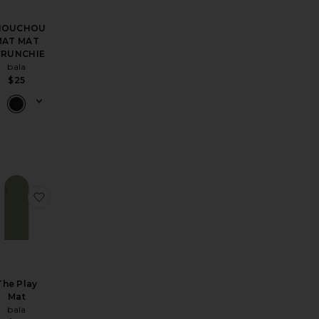
HOUCHOU
MAT MAT
CRUNCHIE
bala
$25
E RÉSISTANCE BALA BANDS
ésThe Play Mat Plus
uter aux préférés3 Pound Bangles
ajouter aux préférésThe Play Mat
The Play
Mat
bala