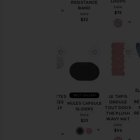
LOOPS
$70
RESISTANCE
bala
BAND
$75
bala
$32
ajouter aux préférésCHAUSSET
ajouter aux préf
aj
É
BEST SELLER
CHAUSSETTES
LE TAPIS
RÉ
VOLANTÉES
ONDULÉ
MULES CAPSULE
THE FRILLY
TOUT DOUX
SLIDERS
RE
SOCK
THE PLUSH
bala
bala
WAVY MAT
$25
bala
$25
$99