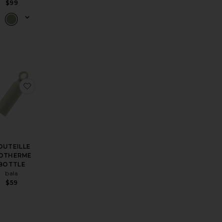
$99
ILATES THE PILATES HALO
ésNon-weighted Pilates Ball
outer aux préférésLA SERVIETTE REFORMER THE REFORMER
ajouter aux préférésBOUTEILLE ISOTHERME BOTTL
OUTEILLE
SOTHERME
BOTTLE
bala
$59