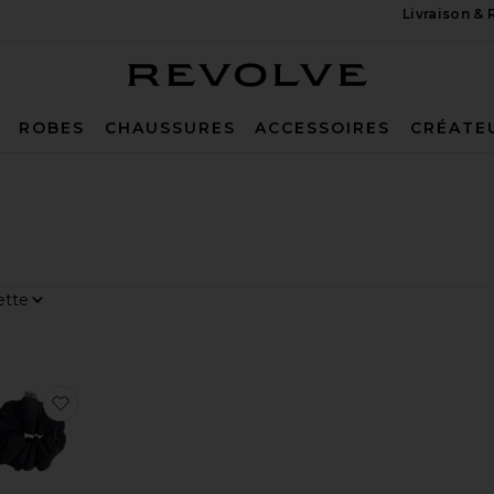
Livraison &
Revolve
ROBES
CHAUSSURES
ACCESSOIRES
CRÉATE
 Par
chage
les
férésSERVIETTE ANTI-TRANSPIRATION THE SWEAT TOWEL
uter aux préférésBRACELETS (450 G) 1 POUND BANGLES
ajouter aux préférésCHOUCHOU MAT MAT SCRUNCH