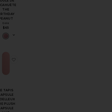
OULE DE
ACAHUÈTE
THE
IRTHDAY
PEANUT
bala
$65
 VENTRALE BELLY BAND
férésÉLASTIQUE DE RÉSISTANCE MEDIUM RESISTANCE BAND
outer aux préférésANNEAUX DE PILATES THE ESSENTIAL PIL
ajouter aux préférésLE TAPIS CAPSULE MOELLEU
LE TAPIS
CAPSULE
OELLEUX
HE PLUSH
CAPSULE