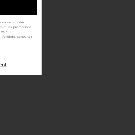
e recevoir notre
es et les promotions.
 Voir
ment
IRTHDAY PEANUT