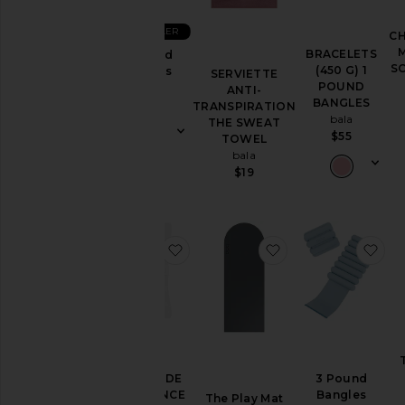
& Nuit
BEST SELLER
C
BRACELETS
2 Pound
Couleur
S
(450 G) 1
Bangles
SERVIETTE
POUND
bala
ANTI-
BANGLES
$65
TRANSPIRATION
Prix
bala
THE SWEAT
$55
TOWEL
bala
$19
ajouter aux préférésBANDES D
ajouter aux préfér
ajo
BANDES DE
3 Pound
RÉSISTANCE
Bangles
The Play Mat