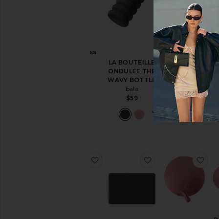
S
DE
Hourglass
LOT DE POIDS
T
Roller
BARS
LA BOUTEILLE
M
bala
bala
ONDULÉE THE
$49
$79
WAVY BOTTLE
bala
$59
ajouter aux préférésBOUTEILL
ajouter aux préfér
aj