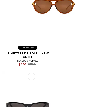
Collections
LUNETTES DE SOLEIL NEW
KNOT
Bottega Veneta
Previous price:
$456
$760
Favorite LUNETTES DE SOLEIL STRADA