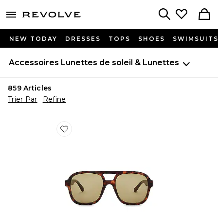
menu - shows more content
Revolve, Apparel & Fashion
Search
NEW TODAY
DRESSES
TOPS
SHOES
SWIMSUIT
Accessoires
Lunettes de soleil & Lunettes
859
Articles
Trier Par
Refine
Favorite LUNETTES DE SOLEIL WHIRLPOOL