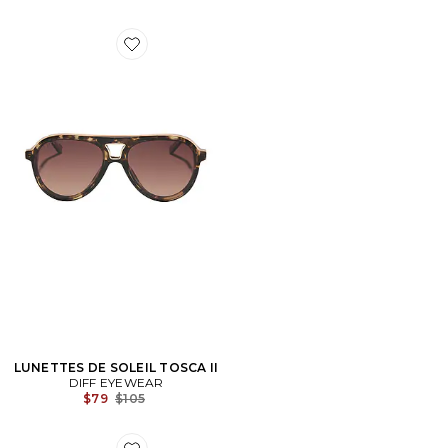
Favorite LUNETTES DE SOLEIL TOSCA II
LUNETTES DE SOLEIL TOSCA II
DIFF EYEWEAR
Previous price:
$79
$105