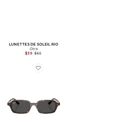
LUNETTES DE SOLEIL RIO
Otra
Previous price:
$39
$65
Favorite LUNETTES DE SOLEIL ZURI