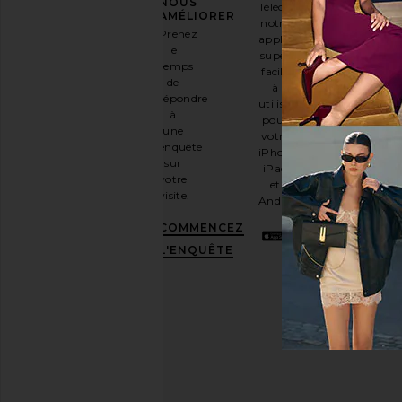
NOUS
Téléchargez
Inscrivez-
AMÉLIORER
notre
vous à
Prenez
application
notre
le
super
newsletter
temps
facile
par e-
de
à
mail
répondre
utiliser
et
OBTENEZ
à
pour
10%
une
votre
DE
enquête
iPhone,
RÉDUCTION
.
sur
iPad
C'est
votre
et
comme
visite.
Android
avoir
une
COMMENCEZ
meilleure
L'ENQUÊTE
amie
stylée.
Désabonnez-
vous à
tout
moment.
Politique
de
confidentialité