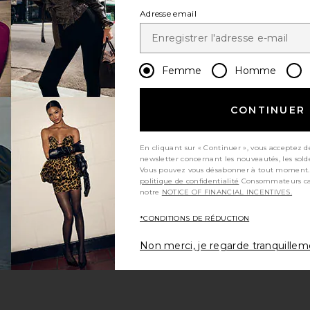
Adresse email
Femme
Homme
CONTINUER
En cliquant sur « Continuer », vous acceptez d
newsletter concernant les nouveautés, les sold
Vous pouvez vous désabonner à tout moment.
politique de confidentialité
Consommateurs californiens, consultez
notre
NOTICE OF FINANCIAL INCENTIVES.
*CONDITIONS DE RÉDUCTION
Non merci, je regarde tranquille