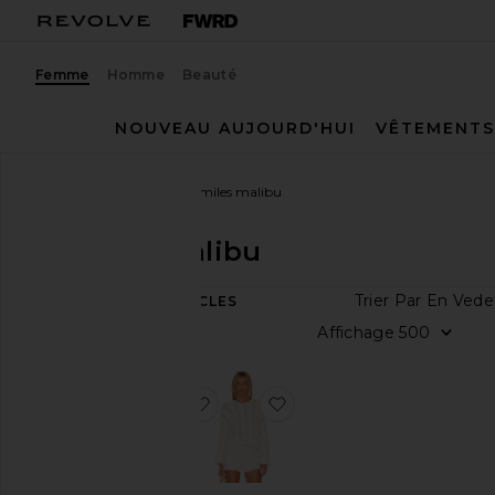
Femme
Homme
Beauté
NOUVEAU AUJOURD'HUI
VÊTEMENTS
Femme
Créateurs
27 miles malibu
27 miles malibu
Trier Pa
2
ARTICLES
Taille
Afficha
Couleur
ajouter aux préférésGILET
ajouter aux préférésWond
Prix