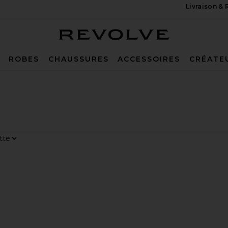
Livraison &
Revolve
ROBES
CHAUSSURES
ACCESSOIRES
CRÉATE
r
ge
er Top