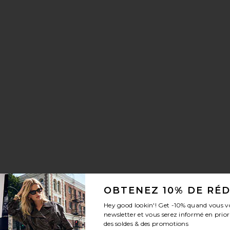
OBTENEZ 10% DE RÉ
Hey good lookin'! Get
-10%
quand vous v
newsletter et vous serez informé en prior
des soldes & des promotions