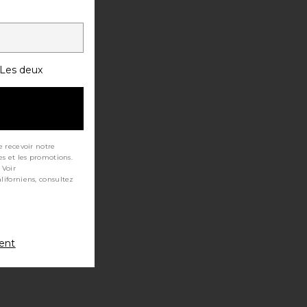
Les deux
e recevoir notre
es et les promotions.
 Voir
ment