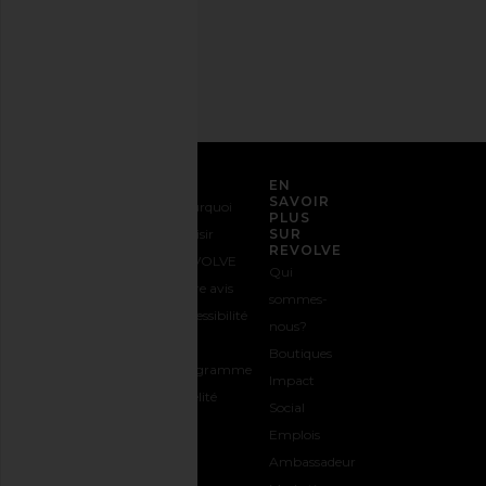
Adresse
email
S'INSCRIRE
SERVICE CLIENT
EN
SAVOIR
Nous
Expédition
Pourquoi
PLUS
contacter
&
choisir
SUR
REVOLVE
1-888-442-
Livraison
REVOLVE
Qui
5830
Retours &
Votre avis
sommes-
Options de
Échanges
Accessibilité
nous?
paiement
Guide des
Le
Boutiques
FAQs
Tailles
programme
Impact
Suivre
Offrir
Fidélité
Social
votre
REVOLVE
Emplois
commande
Ambassadeur