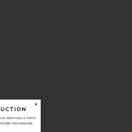
DUCTION
ous abonnez à notre
ité des nouveautés,