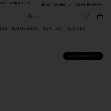
 Retours GRATUITS
Besoin D'aide?
CONNEXION
Développez Pour Nous
Recherche
Articles favo
Chercher
Ther
URS
BOUTIQUES
HOT LIST
SOLDES
Ajouter à mes favoris