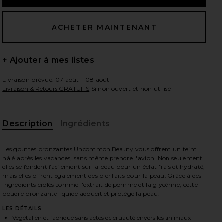
 slides
+ Ajouter à mes listes
Livraison prévue: 07 août - 08 août
Livraison & Retours GRATUITS
Si non ouvert et non utilisé
Description
Ingrédients
Les gouttes bronzantes Uncommon Beauty vous offrent un teint
hâlé après les vacances, sans même prendre l'avion. Non seulement
elles se fondent facilement sur la peau pour un éclat frais et hydraté,
mais elles offrent également des bienfaits pour la peau. Grâce à des
ingrédients ciblés comme l'extrait de pomme et la glycérine, cette
poudre bronzante liquide adoucit et protège la peau.
n
iew 2 of 7 AUTO-BRONZANT LIQUIDE BRONZING DROPS in
vie
LES DÉTAILS
Végétalien et fabriqué sans actes de cruauté envers les animaux