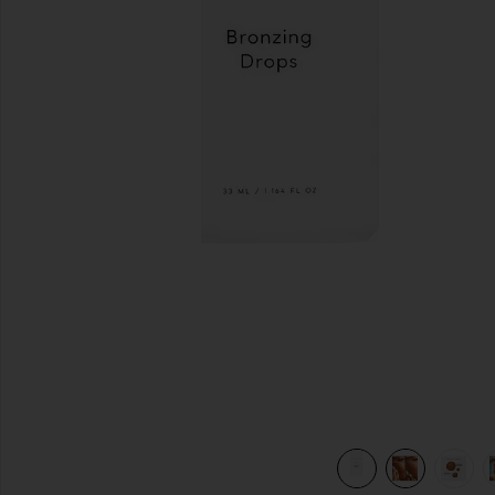
previous slides
OPS in
view 7 of 7 AUTO-BRONZANT LIQUIDE BRONZING DROPS