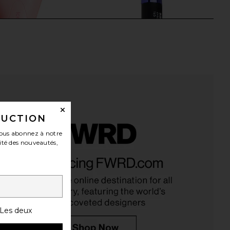
DUCTION
ous abonnez à notre
ité des nouveautés,
ym IceCool Roller
Sarelly Long Cow Lashes
Skin Gym
Waterproof Mascara in Intense
25,99€
Black
Sarelly
20,79€
Les deux