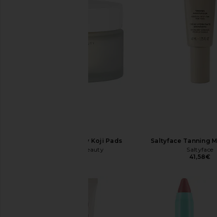
Uncommon Beauty Koji Pads
Saltyface Tanning M
Uncommon Beauty
Saltyface
45,04€
41,58€