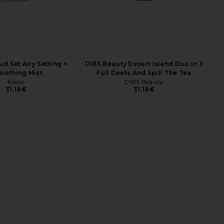
d Set Airy Setting +
DIBS Beauty Desert Island Duo in 3
oothing Mist
Full Deets And Spill The Tea
Kosas
DIBS Beauty
31,18€
31,18€
days ShadeDrops Broad
Kopari Sun Veil Illuminating
SPF 50 Mineral Milk
Sunscreen SPF 30
Sunscreen
Kopari
41,58€
mmer Fridays
32,92€