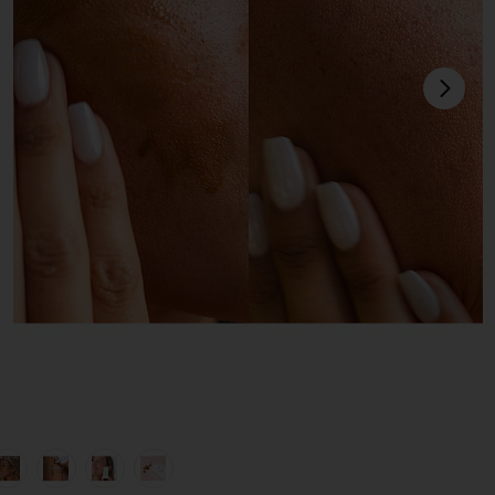
next
 in
view 1 of 7 AUTO-BRONZANT LIQUIDE BRONZING DROPS i
v