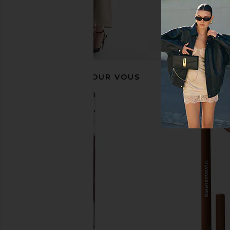
RECOMMANDÉ POUR VOUS
REVERIE MILK Anti-Frizz Leave-in
Hanni Water Balm Spr
Treatment
Moisturize
REVERIE
Hanni
38,11€
32,05€