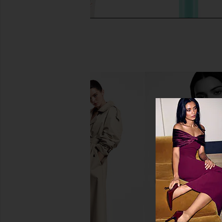
Vacation Orange Gelee SPF 30
SWEED Le Lipstick in
Vacation
Beige Ros
19,92€
SWEED
24,25€