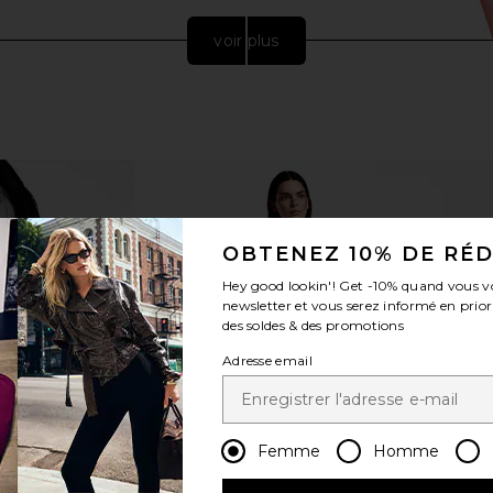
voir plus
OBTENEZ 10% DE RÉ
Hey good lookin'! Get
-10%
quand vous v
newsletter et vous serez informé en prior
des soldes & des promotions
 Gabriella
REVOLVE Beauty Future Faves
Skin G
e
Beauty Box
Adresse email
REVOLVE Beauty
51,11€
Femme
Homme