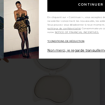
CONTINUER
En cliquant sur « Continuer », vous acceptez d
newsletter concernant les nouveautés, les sold
Vous pouvez vous désabonner à tout moment.
politique de confidentialité
Consommateurs californiens, consultez
notre
NOTICE OF FINANCIAL INCENTIVES.
*CONDITIONS DE RÉDUCTION
Non merci, je regarde tranquille
ay-On Liquid
Summer Fridays Flushed Lip Stain
Uncommon B
r
in Almond
W
Summer Fridays
Unc
19,06€