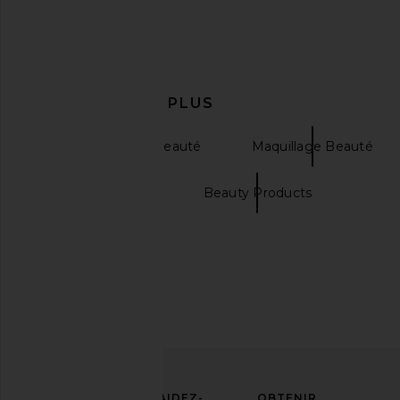
EN DÉCOUVRIR PLUS
Soin de la peau Beauté
Maquillage Beauté
Bronzing Drops
Beauty Products
Dose of Colors It's Literally Magic
Tower 28 SOS Faceg
Multi-use Shimmer Stick in Icy
Spectrum SPF
Dose of Colors
Tower 28
22,52€
27,72€
AFFIRMEZ
AIDEZ-
OBTENIR