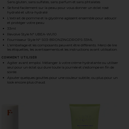
Sans gluten, sans sulfates, sans parfum et sans phtalates
Se fond facilement sur la peau pour vous donner un éclat rosé
hydraté et ultra-hydraté
L'extrait de pomme et la glycérine agissent ensemble pour adoucir
HARE BRONZING DROPS ON FACEBOOK (OPENS IN A
HARE BRONZING DROPS ON TWITTER (OPENS IN A 
HARE BRONZING DROPS ON PINTEREST (OPENS IN 
et protéger votre peau
33ml
Revolve Style N° UBEA-WU10
Fournisseur Style N° S03-BRONZINGDROPS-33ML
L'emballage et les composants peuvent être différents. Merci de lire
les étiquettes, les avertissements et les instructions avant utilisation.
COMMENT UTILISER
Agiter avant emploi. Mélanger à votre crème hydratante ou utiliser
seul pour un éclat qui dure toute la journée et s'estompe en fin de
soirée.
Ajouter quelques gouttes pour une couleur subtile, ou plus pour un
look encore plus chaud.