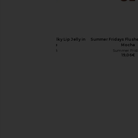
Tower 28 Shineon Milky Lip Jelly in
Summer Fridays Flushed
Sesame
Mocha
Tower 28
Summer Frid
13,86€
19,06€
Uncommon Beauty Ultra Hydrating
ICONIC LONDON U
Lip Balm in Mango
Blurring Pri
Uncommon Beauty
ICONIC LON
15,59€
29,45€