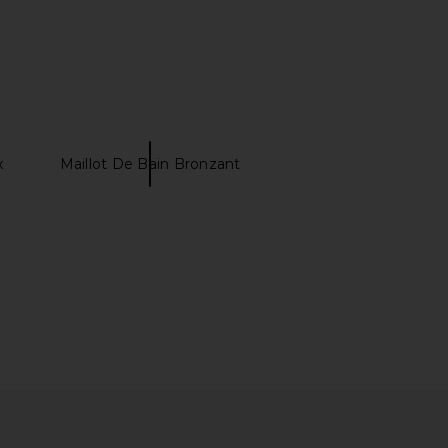
x
Maillot De Bain Bronzant
n Beauty Retinol
Saltyface Tanning Water in Light To
Alternative
Medium
ommon Beauty
Saltyface
45,04€
36,38€