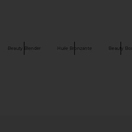
Beauty Blender
Huile Bronzante
Beauty Bo
uard Broad
Kosas Revealer Extra Bright Color
Uncommo
 30
Corrector in Magic
Kosas
Unc
27,72€