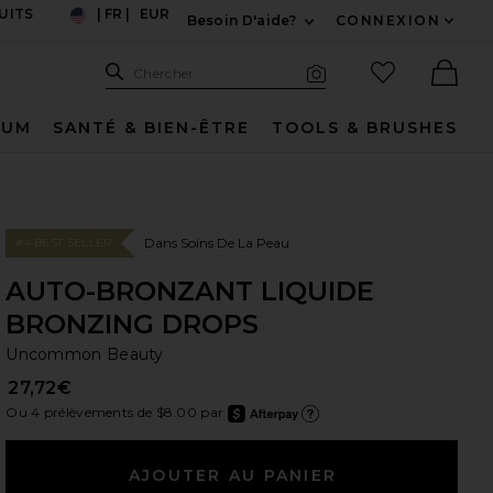
TUITS
|
FR
|
EUR
Besoin D'aide?
CONNEXION
US
Développez Pour Nous
Recherche
Articles favo
Chercher
Recherche visuelle
Ther
FUM
SANTÉ & BIEN-ÊTRE
TOOLS & BRUSHES
Dans Soins De La Peau
#4 BEST SELLER
AUTO-BRONZANT LIQUIDE
BRONZING DROPS
Un
bran
Uncommon Beauty
27,72€
Ou 4 prélèvements de $8.00 par
after
En ap