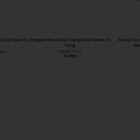
 Lip Stain in
Pepper Pout Face Card Blush Balm in
Kosas Clou
Yang
Sm
ays
Pepper Pout
21,66€
nderglow
Pepper Pout Face Card Blush Balm
Summer Fri
mer
in Yin
Spectrum 
DON
Pepper Pout
21,66€
Su