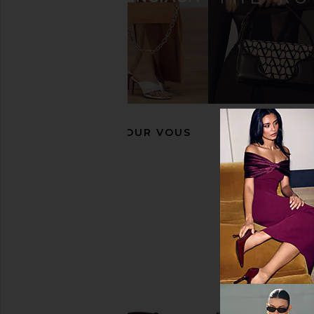
TKEES Foundations Matte Flip Flop
TKEES Solids Flip F
in Au Naturale
TKEES
$65
TKEES
$65
RECOMMANDÉ POUR VOUS