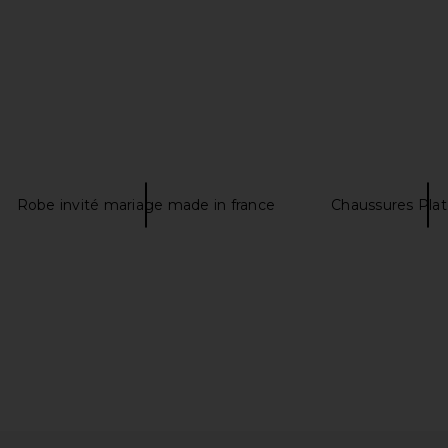
 in Black
Free People In This Groove Mini
Schutz Car
Slip Dress in Tofu
Free People
$118
Robe invité mariage made in france
Chaussures Pl