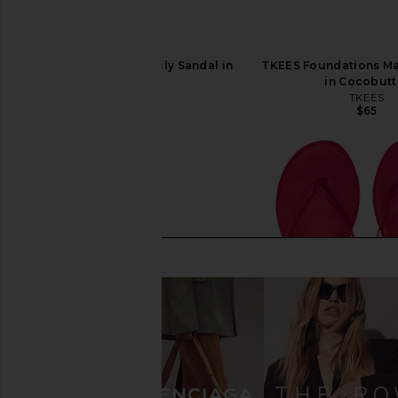
TKEES Square Toe Lily Sandal in
TKEES Foundations Mat
Licorice
in Cocobutt
TKEES
TKEES
$85
$65