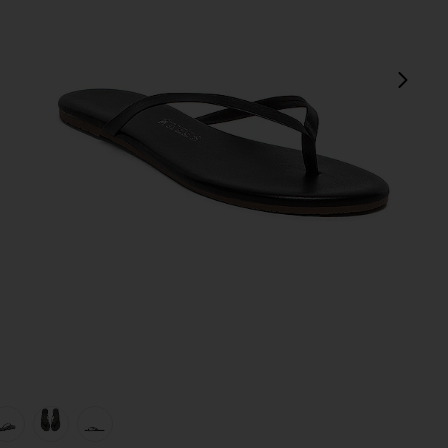
next
view 1 of 5 TONGS in Sable
v