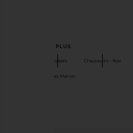
Steve Madden Seleste Sandal in
TKEES Sarit Sandal
Gold Raffia
TKEES
$75
Steve Madden
$99
EN DÉCOUVRIR PLUS
TKEES
Sandales
Chaussures - Noir
Blousons Et Vestes Marron