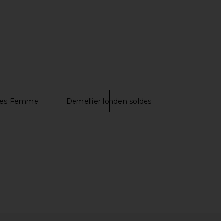
olyn Sandal in White
Bronx Banco Brielle Diamond Mini
Schutz
Dress in White
$138
Bronx Banco
$850
ates Femme
Demellier londen soldes