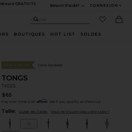
 Retours GRATUITS
Besoin D'aide?
CONNEXION
Développez Pour Nous
Recherche
Articles favo
Chercher
Ther
URS
BOUTIQUES
HOT LIST
SOLDES
Dans Sandales
#1 BEST SELLER
TONGS
TK
bran
TKEES
$65
Affirm
Pay over time with
. See if you qualify at checkout.
Plea
Taille:
Guide des Tailles
Vous ne trouvez pas votre taille ?
5
6
7
8
9
10
Size:
Size:
Size:
Size:
Size:
Size: