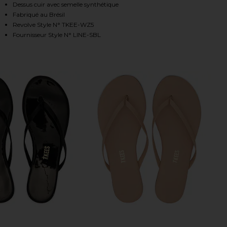
Dessus cuir avec semelle synthétique
Fabriqué au Brésil
Revolve Style N° TKEE-WZ5
HARE LINERS FLIP FLOP IN SABLE ON FACEBOOK (O
HARE LINERS FLIP FLOP IN SABLE ON TWITTER (OP
HARE LINERS FLIP FLOP IN SABLE ON PINTEREST (O
Fournisseur Style N° LINE-SBL