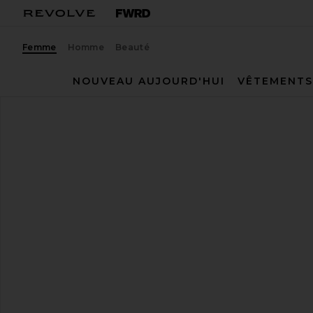
Femme
Homme
Beauté
NOUVEAU AUJOURD'HUI
VÊTEMENTS
TKEES
TONGS
ajouter aux préférésTKEES Liners Flip Flop in Sable