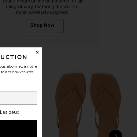
a Flip Flops in Brun
TKEES Square Toe Lily Sandal in
TKEES
Blink
$55
TKEES
$85
DUCTION
ous abonnez à notre
ité des nouveautés,
Les deux