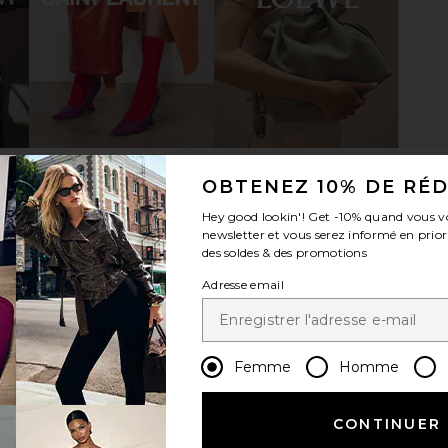
lop in Red
Lovers and Friends Kianna Mini
TKEES Aqu
Dress in Baby Pink Sequin
Lovers and Friends
$280
$350
Previous price:
OBTENEZ 10% DE RÉ
Hey good lookin'! Get
-10%
quand vous v
newsletter et vous serez informé en prior
des soldes & des promotions
Adresse email
Femme
Homme
CONTINUER