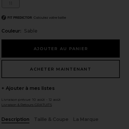
11
Size:
Calculez votre taille
FIT PREDICTOR
 slides
Couleur:
Sable
+ Ajouter à mes listes
Livraison prévue: 10 août - 12 août
Livraison & Retours GRATUITS
iew 2 of 5 TONGS in Sable
view
Description
Taille & Coupe
La Marque
, Cu