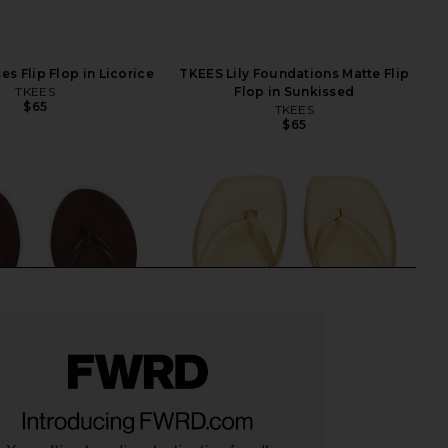
s Flip Flop in Licorice
TKEES Lily Foundations Matte Flip
TKEES
Flop in Sunkissed
$65
TKEES
$65