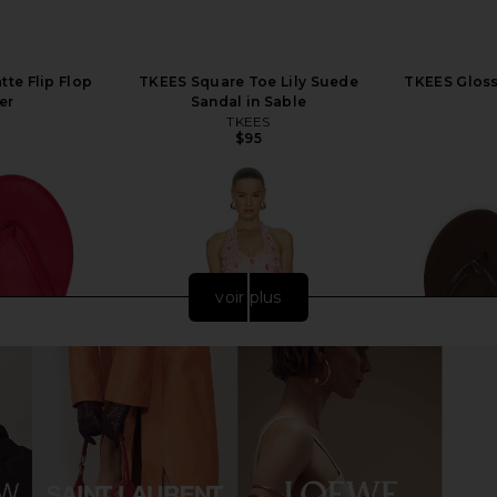
te Flip Flop
TKEES Square Toe Lily Suede
TKEES Glosse
er
Sandal in Sable
TKEES
$95
voir plus