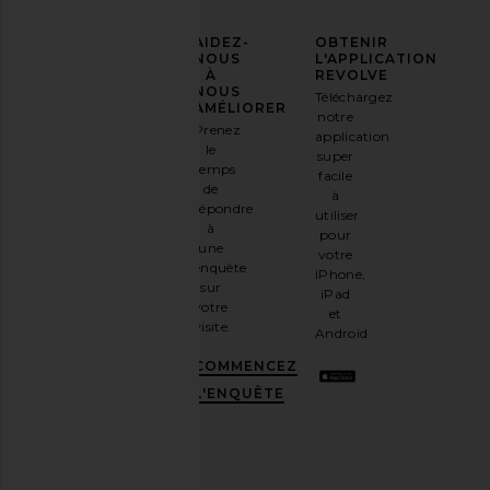
AFFIRMEZ
AIDEZ-
OBTENIR
VOTRE
NOUS
L'APPLICATION
STYLE
À
REVOLVE
NOUS
Téléchargez
Inscrivez-
AMÉLIORER
notre
Lovers and Friends Farrah Gown in
Tony Bianco Loop Fl
vous à
Prenez
application
Pear Green
Espresso Su
notre
le
super
Lovers and Friends
Tony Bianc
newsletter
temps
$268
$135
facile
par e-
de
à
mail
répondre
utiliser
et
OBTENEZ
à
pour
10%
une
votre
DE
enquête
iPhone,
RÉDUCTION
.
sur
iPad
C'est
votre
et
comme
visite.
Android
avoir
une
COMMENCEZ
meilleure
L'ENQUÊTE
amie
stylée.
Désabonnez-
vous à
tout