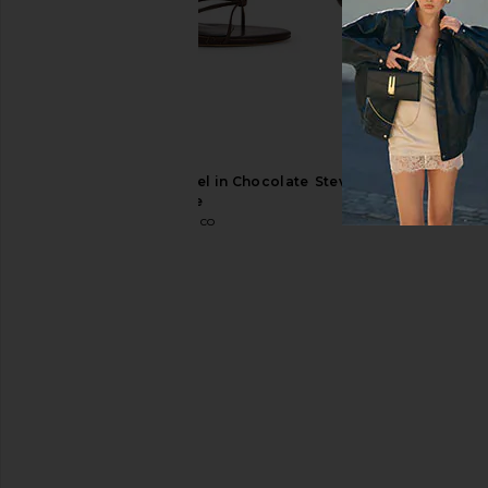
Solei Sea Indie Sandal in Black
Runaway The Label Kle
Solei Sea
in Pina Colada
$54
Runaway The L
$119
$139
Tony Bianco Dana Heel in Chocolate
Steve Madden Tracie S
Vintage
Steve Madd
$59
Tony Bianco
$170