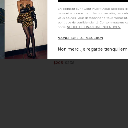
En cliquant sur « Continuer », vous acceptez d
newsletter concernant les nouveautés, les sold
Vous pouvez vous désabonner à tout moment.
politique de confidentialité
Consommateurs californiens, consultez
o Maxi Dress
Tony Bianco Krista Sandal in Black
Runaway T
notre
NOTICE OF FINANCIAL INCENTIVES.
 Ombre
Tony Bianco
Dress
$155
abel
Run
*CONDITIONS DE RÉDUCTION
Previous price:
andal in Brown
Camila Coelho Thais Mini Dress in
Geel Coope
Non merci, je regarde tranquille
en
Cream
Camila Coelho
$205
$238
Previous price: