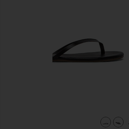
previous slides
view 6 of 5 TONGS in Sable