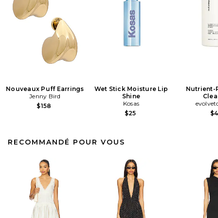
Nouveaux Puff Earrings
Wet Stick Moisture Lip
Nutrient-
Jenny Bird
Shine
Clea
Kosas
evolvet
$158
$25
$
RECOMMANDÉ POUR VOUS