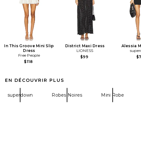
In This Groove Mini Slip
District Maxi Dress
Alessia M
Dress
LIONESS
supe
Free People
$99
$
$118
EN DÉCOUVRIR PLUS
superdown
Robes Noires
Mini Robe