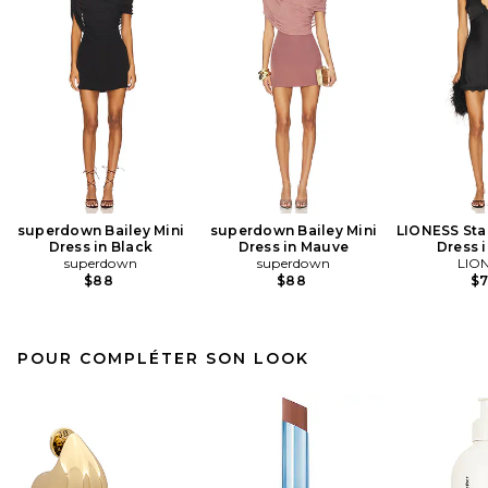
superdown Bailey Mini
superdown Bailey Mini
LIONESS Star
Dress in Black
Dress in Mauve
Dress 
superdown
superdown
LIO
$88
$88
$
POUR COMPLÉTER SON LOOK