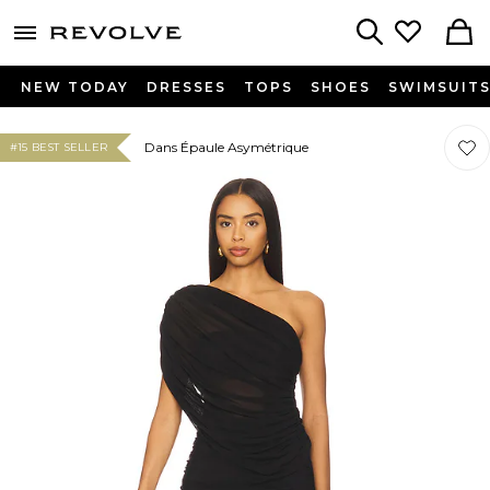
menu - shows more content
Revolve, Apparel & Fashion
Search
NEW TODAY
DRESSES
TOPS
SHOES
SWIMSUIT
Préf
Préf
Dans Épaule Asymétrique
#15 BEST SELLER