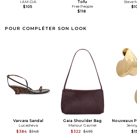
I.AM.GIA
Tofu
Steve 
Free People
$105
$1
$118
POUR COMPLÉTER SON LOOK
Varvara Sandal
Gaia Shoulder Bag
Nouveaux Pu
Lucasheva
Mansur Gavriel
Jenny
Previous price:
Previous price:
$384
$548
$322
$495
$1