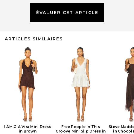
ÉVALUER CET ARTICLE
ARTICLES SIMILAIRES
I.AM.GIA Vira Mini Dress
Free People In This
Steve Madde
in Brown
Groove Mini Slip Dress in
in Chocola