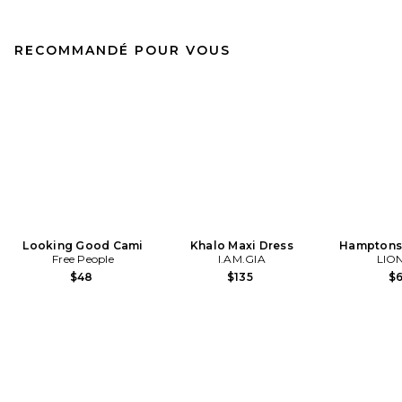
RECOMMANDÉ POUR VOUS
Looking Good Cami
Khalo Maxi Dress
Hamptons 
Free People
I.AM.GIA
LIO
$48
$135
$