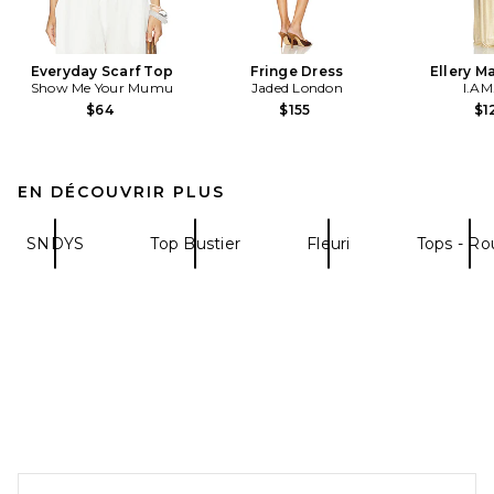
Everyday Scarf Top
Fringe Dress
Ellery M
Show Me Your Mumu
Jaded London
I.AM
$64
$155
$1
EN DÉCOUVRIR PLUS
SNDYS
Top Bustier
Fleuri
Tops - R
FOOTER