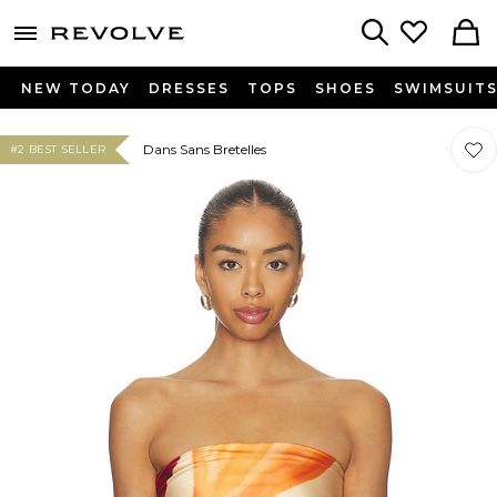
menu - shows more content
Revolve, Apparel & Fashion
Search
NEW TODAY
DRESSES
TOPS
SHOES
SWIMSUIT
Préf
Préf
Dans Sans Bretelles
#2 BEST SELLER