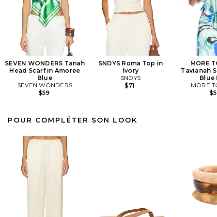
SEVEN WONDERS Tanah
SNDYS Roma Top in
MORE T
Head Scarf in Amoree
Ivory
Tavianah S
Blue
SNDYS
Blue 
SEVEN WONDERS
MORE T
$71
$59
$
POUR COMPLÉTER SON LOOK