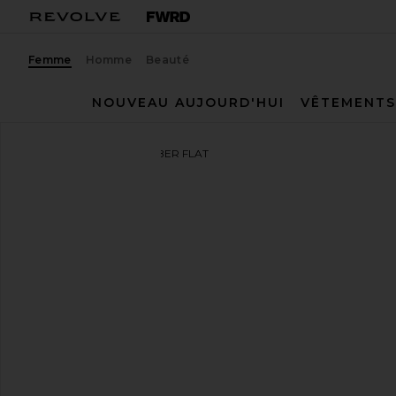
Femme
Homme
Beauté
NOUVEAU AUJOURD'HUI
VÊTEMENTS
Schutz
SANDALES AMBER FLAT
ajouter aux préférésSchutz Amber Flat Sandal in Eg