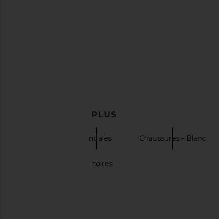
Schutz x REVOLVE Amber Sandal in
Sam Edelman Imani San
Egg Shell
Sand
Schutz
Sam Edelma
$198
$160
EN DÉCOUVRIR PLUS
Schutz
Sandales
Chaussures - Blanc
Sandales à talons noires