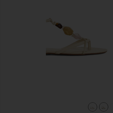
previous slides
view 6 of 5 SANDALES AMBER FLAT in Egg Shell