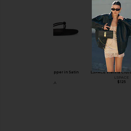
Free People In This Groove Mini
Schutz Nia Sandal in
Slip Dress in Tofu
Schutz
$152
$178
Free People
$118
FEMME LA Maeve Slipper in Satin
LSPACE Vienna Clut
Black
LSPACE
$125
FEMME LA
$189