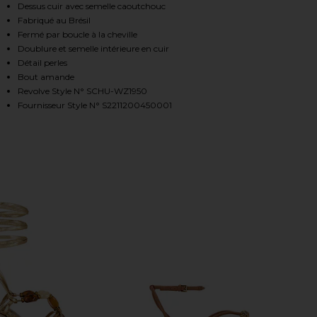
Dessus cuir avec semelle caoutchouc
Fabriqué au Brésil
Fermé par boucle à la cheville
HARE AMBER FLAT SANDAL IN EGG SHELL ON FACEB
HARE AMBER FLAT SANDAL IN EGG SHELL ON TWITT
HARE AMBER FLAT SANDAL IN EGG SHELL ON PINTER
Doublure et semelle intérieure en cuir
Détail perles
Bout amande
Revolve Style N° SCHU-WZ1950
Fournisseur Style N° S2211200450001