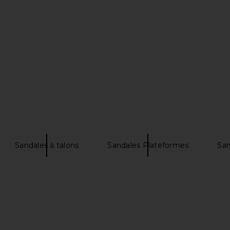
dal in Light
LIONESS Angelic Mini Dress in Ivory
MORE TO CO
LIONESS
$90
n
MO
Sandales à talons
Sandales Plateformes
San