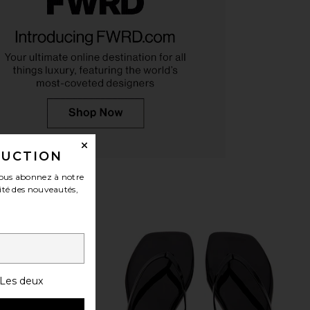
 Kenley Sandal in Gold
Schutz x REVOLVE Sapphire Sandal
Dolce Vita
in Root Brown
$115
Schutz
$178
DUCTION
ous abonnez à notre
ité des nouveautés,
Les deux