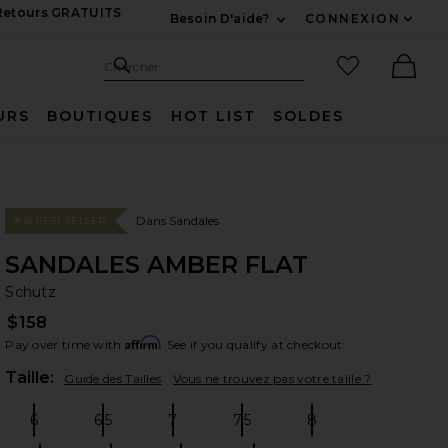
 Retours GRATUITS
Besoin D'aide?
CONNEXION
Développez Pour Nous
Recherche
Articles favo
Chercher
Ther
URS
BOUTIQUES
HOT LIST
SOLDES
Dans Sandales
#18 BEST SELLER
SANDALES AMBER FLAT
Sc
bran
Schutz
$158
Affirm
Pay over time with
. See if you qualify at checkout.
Plea
Taille:
Guide des Tailles
Vous ne trouvez pas votre taille ?
6
6.5
7
7.5
8
Size:
Size:
Size:
Size:
Size: