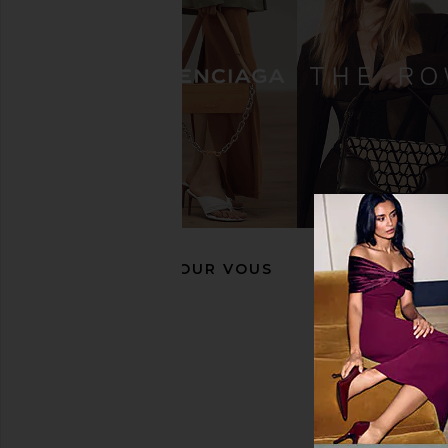
Sam Edelman Calla 2 Sandal in
Sam Edelman Rillie 
Modern Ivory
Cyprus Ta
Sam Edelman
Sam Edelma
$110
$120
RECOMMANDÉ POUR VOUS