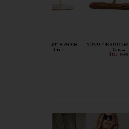
Schutz x REVOLVE Saphire Wedge
Schutz Milos Flat San
Sandal in Egg Shell
Schutz
$135
$158
Schutz
$198