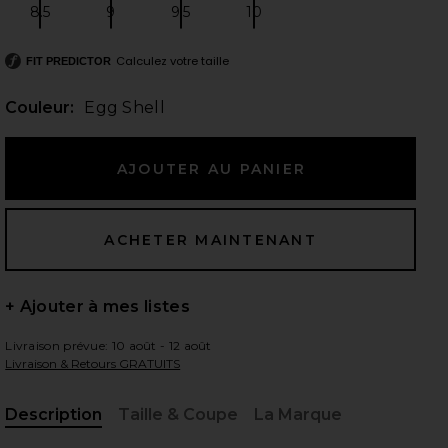
8.5
9
9.5
10
Size:
Size:
Size:
Size:
Calculez votre taille
FIT PREDICTOR
 slides
Couleur:
Egg Shell
+ Ajouter à mes listes
Livraison prévue: 10 août - 12 août
Livraison & Retours GRATUITS
iew 2 of 5 SANDALES AMBER FLAT in Egg Shell
view
Description
Taille & Coupe
La Marque
, Cu