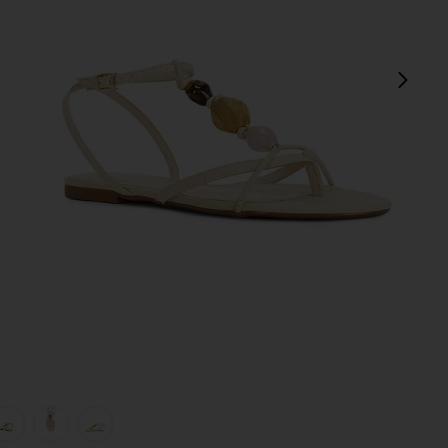
next
view 1 of 5 SANDALES AMBER FLAT in Egg Shell
v