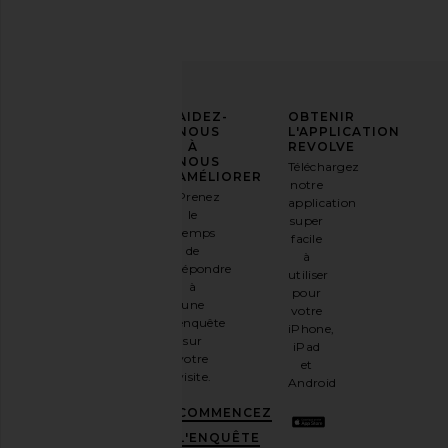
AFFIRMEZ
AIDEZ-
OBTENIR
VOTRE
NOUS
L'APPLICATION
STYLE
À
REVOLVE
NOUS
Téléchargez
Inscrivez-
AMÉLIORER
Schutz x REVOLVE Sapphire Wedge
Schutz Carolyn Sand
notre
vous à
Prenez
Sandal in Root Brown
Schutz
application
notre
$138
le
Schutz
super
newsletter
$198
temps
facile
par e-
de
à
mail
répondre
utiliser
et
OBTENEZ
à
pour
10%
une
votre
DE
enquête
iPhone,
RÉDUCTION
.
sur
iPad
C'est
votre
et
comme
visite.
Android
avoir
une
COMMENCEZ
meilleure
L'ENQUÊTE
amie