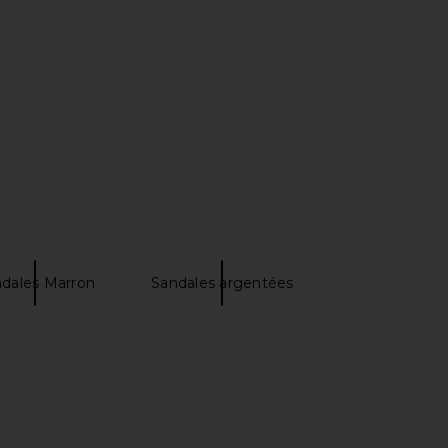
ME Kai Mini Dress in
Steve Madden Vita Dress in
Cream
Chocolate Martini
RE TO COME
Steve Madden
$88
$109
dales Marron
Sandales argentées