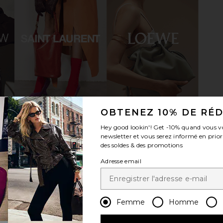
Sandal in
TKEES Millie Square Toe Sandal in
Dolce Vita
n
Blink
n
TKEES
$95
OBTENEZ 10% DE RÉ
Hey good lookin'! Get
-10%
quand vous v
newsletter et vous serez informé en prior
des soldes & des promotions
Adresse email
Femme
Homme