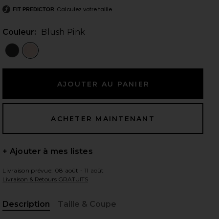
Calculez votre taille
FIT PREDICTOR
Couleur:
Blush Pink
 slides
+ Ajouter à mes listes
Livraison prévue: 08 août - 11 août
Livraison & Retours GRATUITS
iew 2 of 4 Tamora Top in Blush Pink
view
Description
Taille & Coupe
, Cu