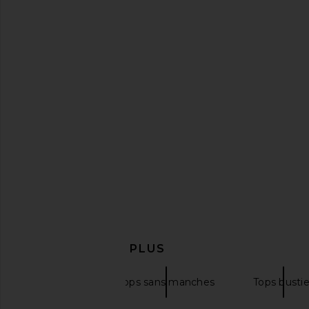
Free People My Way Triangle Cami
AFRM Aria Lace Dress
in Black
AFRM
$130
$138
Free People
$30
EN DÉCOUVRIR PLUS
Blouses
Tops sans manches
Tops bustie