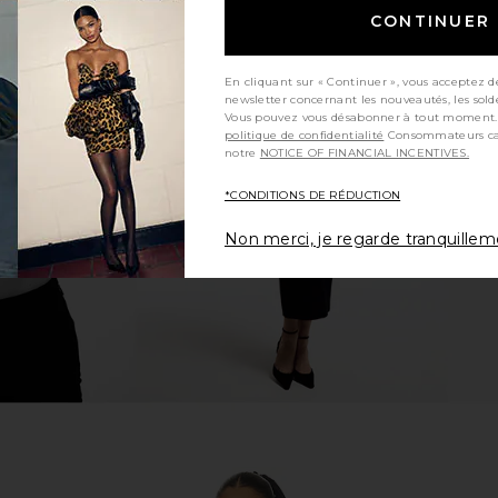
CONTINUER
En cliquant sur « Continuer », vous acceptez d
newsletter concernant les nouveautés, les sold
la Top in
Free People My Way Triangle Cami
Free People
Vous pouvez vous désabonner à tout moment.
in Deep Cherry
politique de confidentialité
Consommateurs californiens, consultez
ME
Free People
notre
NOTICE OF FINANCIAL INCENTIVES.
$30
*CONDITIONS DE RÉDUCTION
Non merci, je regarde tranquille