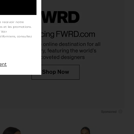
e recevoir notre
es et les promotions.
 Looking Good Cami in
Free People Little Love Tank in
 Voir
Skyride
Violet Tune
Free People
Free People
$48
$58
ment