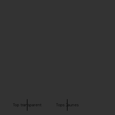
ME Kai Mini Dress in
LIONESS Bare Cami in Mocca
Cream
LIONESS
$55
RE TO COME
$88
Top transparent
Tops Jaunes