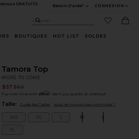
 Retours GRATUITS
Besoin D'aide?
CONNEXION
Développez Pour Nous
Recherche
Articles favo
Chercher
Ther
URS
BOUTIQUES
HOT LIST
SOLDES
Tamora Top
M
bran
MORE TO COME
$57
$60
Prev
Affirm
Pay over time with
. See if you qualify at checkout.
Plea
Taille:
Guide des Tailles
Vous ne trouvez pas votre taille ?
XXS
XS
S
M
L
Size:
Size:
Size:
Size:
Size:
XL
Size: