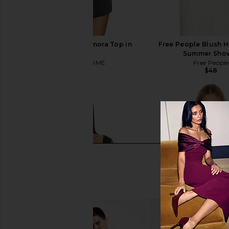
MORE TO COME Tamora Top in
Free People Blush H
Black
Summer Sho
MORE TO COME
Free People
$60
$48