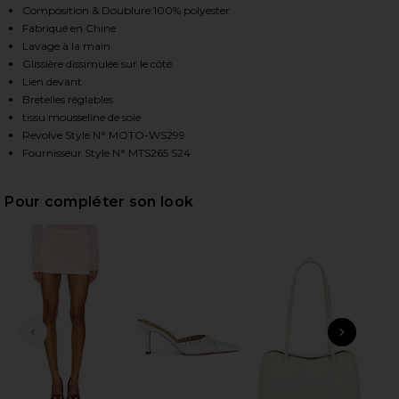
Composition & Doublure:100% polyester
Fabriqué en Chine
Lavage à la main
HARE TAMORA TOP IN BLUSH PINK ON FACEBOOK (O
HARE TAMORA TOP IN BLUSH PINK ON TWITTER (OP
HARE TAMORA TOP IN BLUSH PINK ON PINTEREST (
Glissière dissimulée sur le côté
Lien devant
Bretelles réglables
tissu mousseline de soie
Revolve Style N° MOTO-WS299
Fournisseur Style N° MTS265 S24
Pour compléter son look
DIAPOSITIVE PRÉCÉDENTE
ARTI
Tea
8