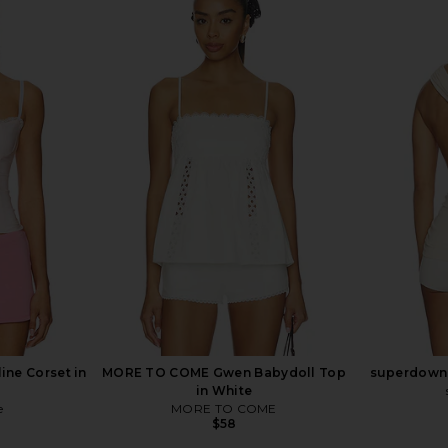
er in Oyster
MORE TO COME Tamora Top in
LIONESS Ange
Poppy
MORE TO COME
$57
$60
Previous price:
ine Corset in
MORE TO COME Gwen Babydoll Top
superdown 
in White
e
MORE TO COME
$58