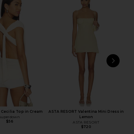
lic Mini Dress in Ivory
superdown Claire Mini Dress in Ice
LIONESS
Pink
$90
superdown
$68
NEXT
LI
Cecilia Top in Cream
ASTA RESORT Valentina Mini Dress in
superdown
Lemon
$56
ASTA RESORT
$720