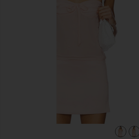
previous slides
view 4 of 4 Tamora Top in Blush Pink