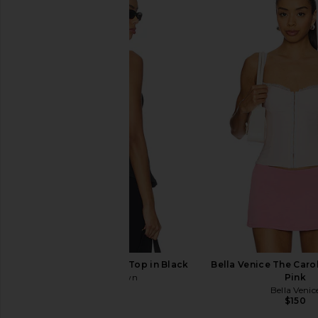
Free People x Revolve Lacey In
LIONESS Palisades Halt
Love Cami in Black
LIONESS
$49
Free People
$48
superdown Aimee Top in Black
Bella Venice The Carol
superdown
Pink
$56
Bella Venic
$150