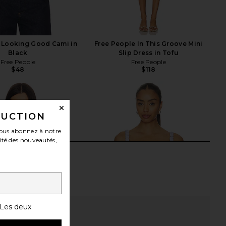
 Looking Good Cami in
Free People In This Groove Mini
Black
Slip Dress in Tofu
Free People
Free People
$48
$118
DUCTION
ous abonnez à notre
ité des nouveautés,
Les deux