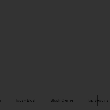
 in Gardenia
LIONESS Timeless Ruffle Top in
MORE TO CO
Onyx
LIONESS
MO
Previous price:
$59
r
Tops - Blush
Blush Crème
Top Sequins