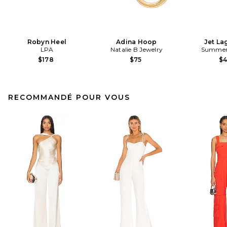
Robyn Heel
Adina Hoop
Jet La
LPA
Natalie B Jewelry
Summer 
$178
$75
$
RECOMMANDÉ POUR VOUS