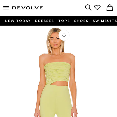
menu - shows more content
Revolve, Apparel & Fashion
Search
NEW TODAY
DRESSES
TOPS
SHOES
SWIMSUIT
Préféré COMBINAISON SOSA