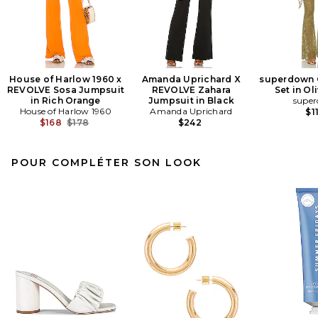
House of Harlow 1960 x
Amanda Uprichard X
superdown 
REVOLVE Sosa Jumpsuit
REVOLVE Zahara
Set in Ol
in Rich Orange
Jumpsuit in Black
supe
House of Harlow 1960
Amanda Uprichard
$1
Previous price:
$168
$178
$242
POUR COMPLÉTER SON LOOK