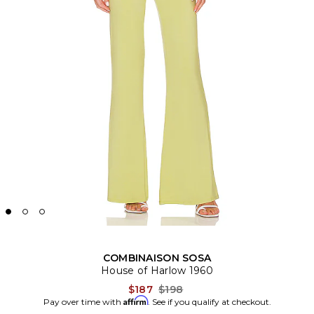
COMBINAISON SOSA
House of Harlow 1960
Previous price:
$187
$198
Affirm
Pay over time with
. See if you qualify at checkout.