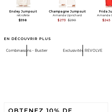
Ensley Jumpsuit
Champagne Jumpsuit
Frida J
retrofete
Amanda Uprichard
Amanda U
Previous price:
$598
$273
$290
$245
EN DÉCOUVRIR PLUS
Combinaisons - Bustier
Exclusivités REVOLVE
FOOTER
OBTENEZ 10% DE