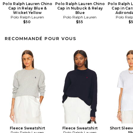
Polo Ralph Lauren Chino
Polo Ralph Lauren Chino
Polo Ralph 
Cap in Relay Blue &
Cap in Nubuck & Relay
Cap in Car
Wicket Yellow
Blue
Adirond
Polo Ralph Lauren
Polo Ralph Lauren
Polo Ral
$50
$55
$
RECOMMANDÉ POUR VOUS
Fleece Sweatshirt
Fleece Sweatshirt
Short Sleev
Polo Ralph Lauren
Polo Ralph Lauren
Sh