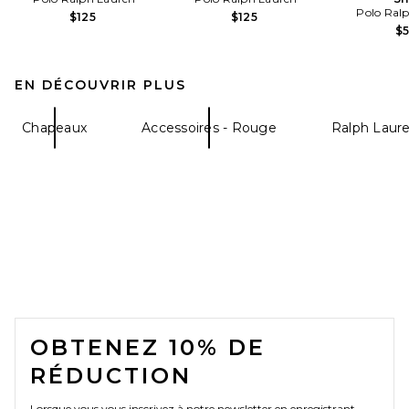
Polo Ral
$125
$125
$
EN DÉCOUVRIR PLUS
Chapeaux
Accessoires - Rouge
Ralph Laur
FOOTER
OBTENEZ 10% DE
RÉDUCTION
Lorsque vous vous inscrivez à notre newsletter en enregistrant