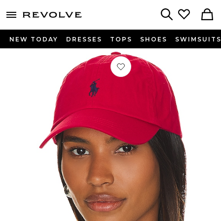
menu - shows more content
Revolve, Apparel & Fashion
Search
NEW TODAY
DRESSES
TOPS
SHOES
SWIMSUIT
Préféré CHAPEAU