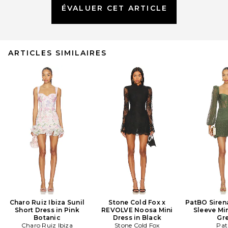
ÉVALUER CET ARTICLE
ARTICLES SIMILAIRES
Charo Ruiz Ibiza Sunil
Stone Cold Fox x
PatBO Siren
Short Dress in Pink
REVOLVE Noosa Mini
Sleeve Min
Botanic
Dress in Black
Gr
Charo Ruiz Ibiza
Stone Cold Fox
Pa