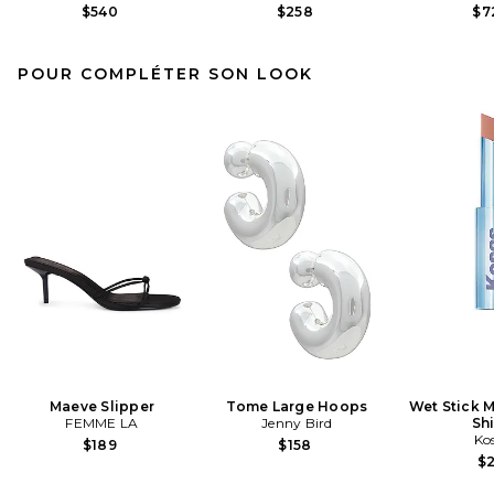
$540
$258
$7
POUR COMPLÉTER SON LOOK
Maeve Slipper
Tome Large Hoops
Wet Stick M
FEMME LA
Jenny Bird
Sh
Ko
$189
$158
$