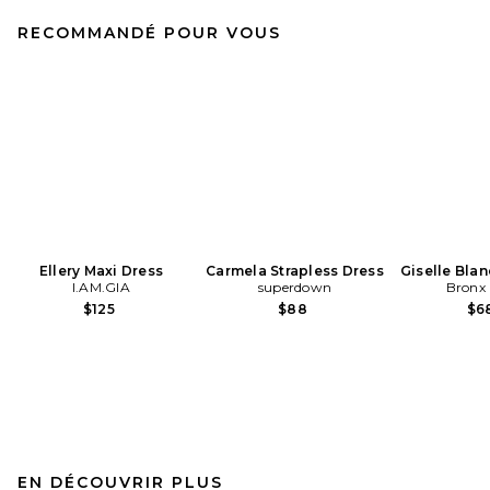
RECOMMANDÉ POUR VOUS
Ellery Maxi Dress
Carmela Strapless Dress
Giselle Blan
I.AM.GIA
superdown
Bronx
$125
$88
$6
EN DÉCOUVRIR PLUS