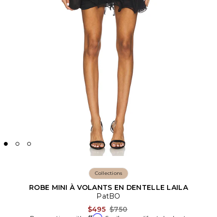
Collections
ROBE MINI À VOLANTS EN DENTELLE LAILA
PatBO
Previous price:
$495
$750
Affirm