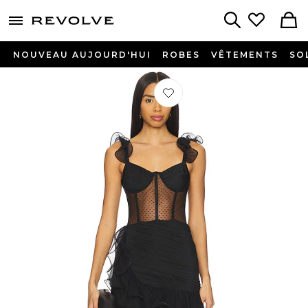
menu - shows more content
Revolve, Apparel & Fashion
Search
NOUVEAU AUJOURD'HUI
ROBES
VÊTEMENTS
SO
Préféré ROBE MINI À VOLANTS EN