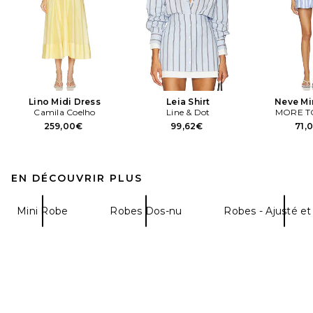
Lino Midi Dress
Leia Shirt
Neve Mi
Camila Coelho
Line & Dot
MORE T
259,00€
99,62€
71,
EN DÉCOUVRIR PLUS
Mini Robe
Robes Dos-nu
Robes - Ajusté et