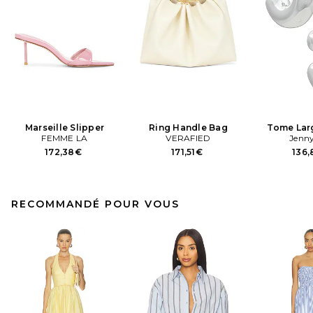
Marseille Slipper
Ring Handle Bag
Tome Lar
FEMME LA
VERAFIED
Jenny
172,38€
171,51€
136
RECOMMANDÉ POUR VOUS