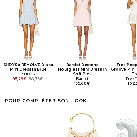
SNDYS x REVOLVE Diana
Bardot Destene
Free Peop
Mini Dress in Blue
Hourglass Mini Dress in
Groove Mini 
SNDYS
Soft Pink
To
Previous price:
Bardot
Free 
95,29€
98,75€
155,06€
102
POUR COMPLÉTER SON LOOK