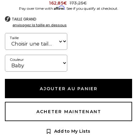
Previous price:
162,85€
173,25€
Affirm
Pay over time with
. See if you qualify at checkout.
TAILLE GRAND
envisagez la taille en dessous
Taille
Couleur
AJOUTER AU PANIER
ACHETER MAINTENANT
Add to My Lists