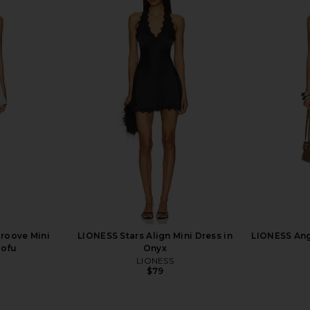
Groove Mini
LIONESS Stars Align Mini Dress in
LIONESS Ange
Tofu
Onyx
LIONESS
$79