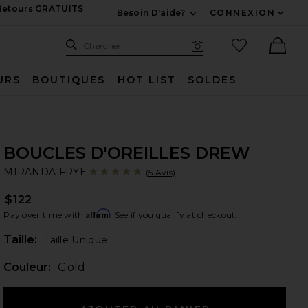
 Retours GRATUITS
Besoin D'aide?
CONNEXION
Développez Pour Nous
Recherche
Articles favo
Chercher
Recherche visuelle
Ther
URS
BOUTIQUES
HOT LIST
SOLDES
BOUCLES D'OREILLES DREW
MI
bran
MIRANDA FRYE
(5 Avis)
$122
Affirm
Pay over time with
. See if you qualify at checkout.
Plea
Taille:
Taille Unique
Couleur:
Gold