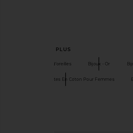
EN DÉCOUVRIR PLUS
Bijoux - Boucles d'oreilles
Bijoux - Or
Bij
Manteaux Et Vestes En Coton Pour Femmes
FEMME LA Maeve Slipper in
LIONESS District Maxi 
Champagne
Polka
FEMME LA
LIONESS
$199
$99