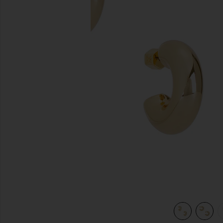
previous slides
view 6 of 5 BOUCLES D'OREILLES DREW in Gold