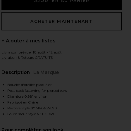
 slides
+ Ajouter à mes listes
Livraison prévue: 10 août - 12 août
Livraison & Retours GRATUITS
Description
La Marque
Boucles d'oreilles plaqué or
Post back fastening for pierced ears
Diamètre 0.98" environ
Fabriqué en Chine
Revolve Style N° MIRR-WL90
Fournisseur Style N° EGDRE
iew 2 of 5 BOUCLES D'OREILLES DREW in Gold
vie
Pour compléter son look