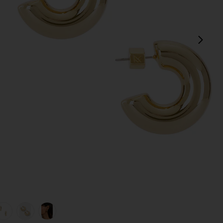
next
view 1 of 5 BOUCLES D'OREILLES DREW in Gold
v