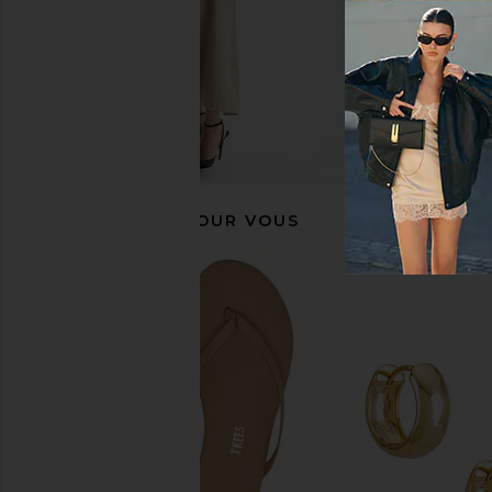
RECOMMANDÉ POUR VOUS
MORE TO COME Kai Mini Dress in
LIONESS Stars Align M
Cream
Honey Che
MORE TO COME
LIONESS
$88
$100