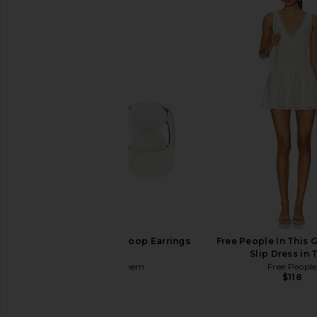
Heaven Mayhem Ky Hoop Earrings
Free People In This 
in Silver
Slip Dress in 
Heaven Mayhem
Free People
$92
$118