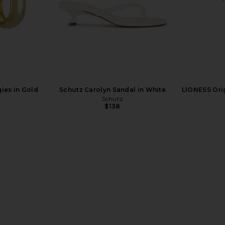
ies in Gold
Schutz Carolyn Sandal in White
LIONESS Orig
Schutz
$138
 Dress in
Tony Bianco Daisy Sandal in Black
FEMME LA M
tini
Como
n
Tony Bianco
$170