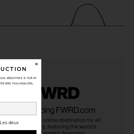
DUCTION
ous abonnez à notre
ité des nouveautés,
 Topaz Sandal in Black
Mansur Gavriel Gaia Shoulder Bag
Como
in Black & Flamma
Tony Bianco
Mansur Gavriel
$160
$445
Les deux