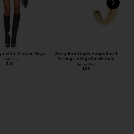
NEXT
AGOL
inal Sin Dress in Onyx
Jenny Bird Staple Hoops Small
LIONESS
Earrings in High Polish Gold
$69
Jenny Bird
$98
aeve Slipper in Satin
Jaded London Draped Lace Up
Black
Corset Top in Sand
FEMME LA
Jaded London
$189
$170