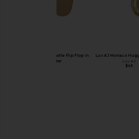
TKEES Foundations Matte Flip Flop in
Luv AJ Monaco Hugg
Cocobutter
Luv AJ
$45
TKEES
$65
Tony Bianco Krista Sandal in Black
Steve Madden Vita
Tony Bianco
Chocolate Mar
$155
Steve Madde
$109