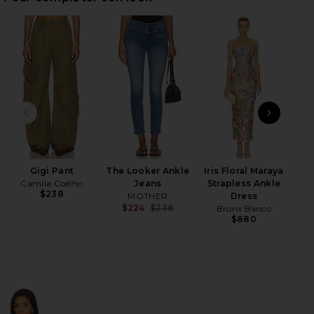
HARE DREW HUGGIES IN GOLD ON FACEBOOK (OPEN
HARE DREW HUGGIES IN GOLD ON TWITTER (OPENS
HARE DREW HUGGIES IN GOLD ON PINTEREST (OPEN
DIAPOSITIVE PRÉCÉDENTE
ARTI
Lun
Ris
Gigi Pant
The Looker Ankle
Iris Floral Maraya
Camila Coelho
Jeans
Strapless Ankle
$238
MOTHER
Dress
$224
$238
Bronx Banco
Previous price:
$880