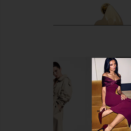
Jenny Bird Wide Hinged Hoops
Jenny Bird Nouveaux P
Earrings in Gold
in Gold
Jenny Bird
Jenny Bird
$128
$158