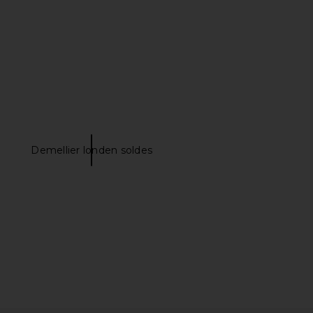
Demellier londen soldes
VOLVE Capri Pants in
SNDYS Roma Pant in Ivory
Black
SNDYS
$108
SNDYS
$71