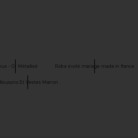
oux - Or Métallisé
Robe invité mariage made in france
Blousons Et Vestes Marron
Dress in Onyx
Enza Costa Twill Everywhere Pant
SNDYS x RE
in Off White
Enza Costa
$295