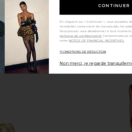
CONTINUER
En cliquant sur « Continuer », vous acceptez d
newsletter concernant les nouveautés, les sold
Vous pouvez vous désabonner à tout moment.
politique de confidentialité
Consommateurs californiens, consultez
notre
NOTICE OF FINANCIAL INCENTIVES.
*CONDITIONS DE RÉDUCTION
Non merci, je regarde tranquille
idi Dress in
Tony Bianco Pluto Sandal in
MORE TO CO
ck
Liqueur
Tony Bianco
MO
$160