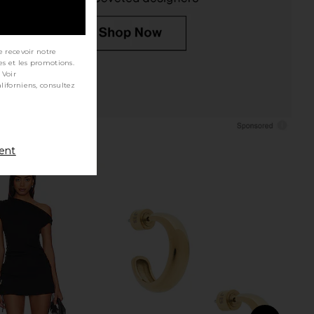
e recevoir notre
es et les promotions.
 Voir
ment
ME Neve Mini Dress in
Natalie B Jewelry Adina Hoop in
Black Stripe
Gold
RE TO COME
Natalie B Jewelry
$82
$75