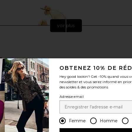
voir plus
OBTENEZ 10% DE RÉ
Hey good lookin'! Get
-10%
quand vous v
newsletter et vous serez informé en prior
des soldes & des promotions
Adresse email
uff Earrings
SHASHI Kasumi Hoop in Gold
Tony Bianco
SHASHI
$68
Femme
Homme