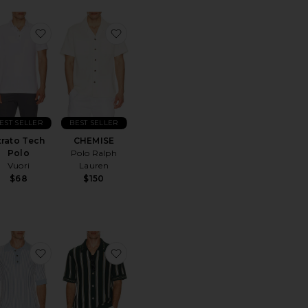
ésSeed Stitch Rib Short Sleeve Polo Shirt
ter aux préférésStrato Tech Polo
ajouter aux préférésStrato Tech Polo
ajouter aux préférésCHEMISE
EST SELLER
BEST SELLER
trato Tech
CHEMISE
Polo
Polo Ralph
Vuori
Lauren
$68
$150
érésCHEMISE
uter aux préférésCHEMISE GALLIANO
ajouter aux préférésRoca Polo
ajouter aux préférésCHEMISE SAWY