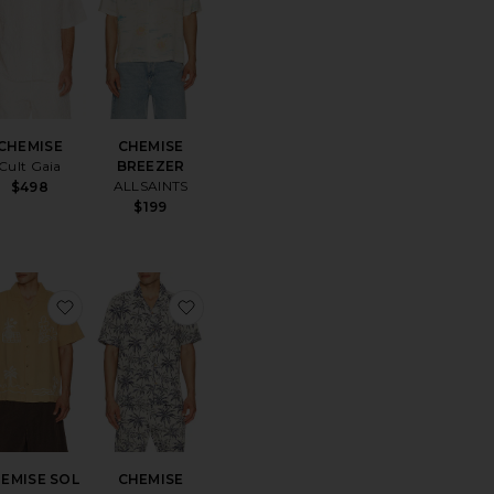
CHEMISE
CHEMISE
Cult Gaia
BREEZER
ALLSAINTS
$498
$199
érésCHEMISE
uter aux préférésCHEMISE DEAR RYOKO
ajouter aux préférésCHEMISE SOL
ajouter aux préférésCHEMISE
EMISE SOL
CHEMISE