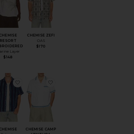
CHEMISE
CHEMISE ZEFI
RESORT
OAS
BROIDERED
$170
arine Layer
$148
érésCHEMISE
uter aux préférésCHEMISE
ajouter aux préférésCHEMISE
ajouter aux préférésCHEMISE CAM
CHEMISE
CHEMISE CAMP