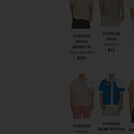
CHEMISE
CHEMISE
JAVA
AGUA
Rhythm
BENDITA
$75
Agua Bendita
$150
ajouter aux préf
ajo
CHEMISE
CHEMISE
DEAR RYOKO
CH
Faherty