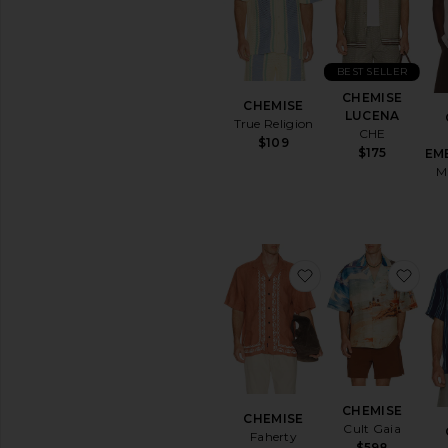
Polos
Imprimé
Manches
BEST SELLER
Courtes
CHEMISE
CHEMISE
LUCENA
True Religion
DISPONIBILITÉ
CHE
$109
$175
EM
En Stock
M
articles préférés
Précommande
articles préférés
ajouter aux préf
ajo
CHEMISE
CHEMISE
Cult Gaia
Faherty
$598