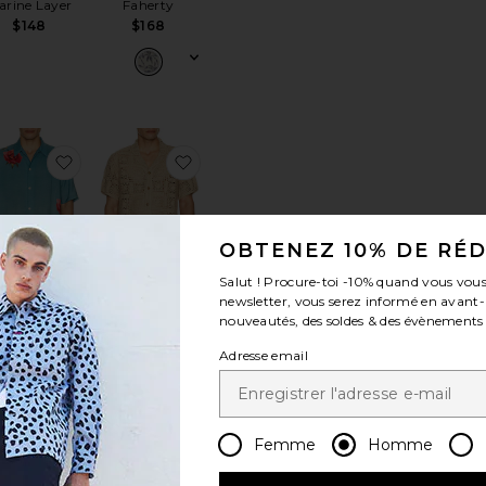
arine Layer
Faherty
$148
$168
érésCHEMISE
uter aux préférésCHEMISE EMILIO
ajouter aux préférésCHEMISE FLEUR FAZED
ajouter aux préférésCHEMISE CALL
OBTENEZ 10% DE RÉ
Salut ! Procure-toi
-10%
quand vous vous
newsletter, vous serez informé en avant
nouveautés, des soldes & des évènements
MISE FLEUR
CHEMISE
FAZED
CALLUM
Adresse email
ALLSAINTS
Marine Layer
$199
$158
Femme
Homme
férésCHEMISE AGUA BENDITA
uter aux préférésCHEMISE RONEN
ajouter aux préférésCHEMISE TEXTURED
ajouter aux préférésCHEMISE