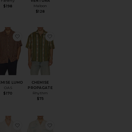
Faherty
VENTURA
Malbon
$198
$128
férésCHEMISE SALOON
uter aux préférésCHEMISE NA
ajouter aux préférésCHEMISE LUMO
ajouter aux préférésCHEMISE PROP
EMISE LUMO
CHEMISE
OAS
PROPAGATE
Rhythm
$170
$75
férésCHEMISE AGUA BENDITA
uter aux préférésCHEMISE JAVA
ajouter aux préférésCHEMISE
ajouter aux préférésCHEMISE BREE