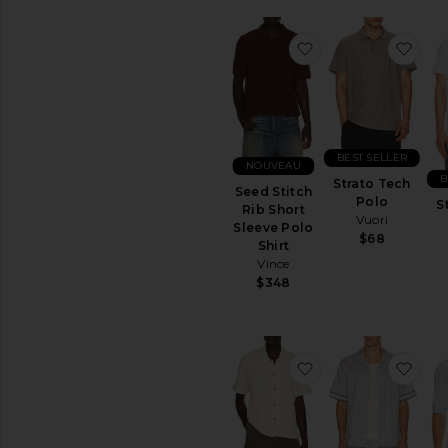
ajouter aux préfér
ajou
BEST SELLER
NOUVEAU
B
Strato Tech
Seed Stitch
Polo
S
Rib Short
Vuori
Sleeve Polo
$68
Shirt
Vince
$348
ajouter aux préf
ajo