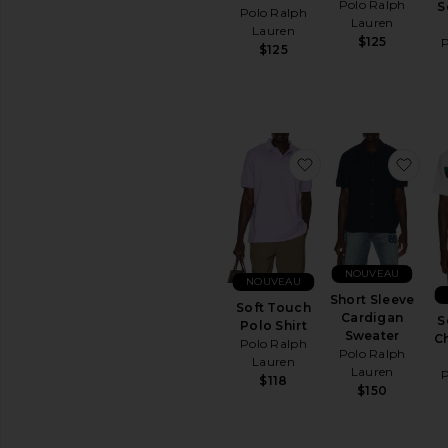
Polo Ralph
S
Polo Ralph
Lauren
Lauren
$125
$125
ajouter aux préfér
ajou
NOUVEAU
NOUVEAU
Short Sleeve
Soft Touch
Cardigan
S
Polo Shirt
Sweater
Ch
Polo Ralph
Polo Ralph
Lauren
Lauren
$118
$150