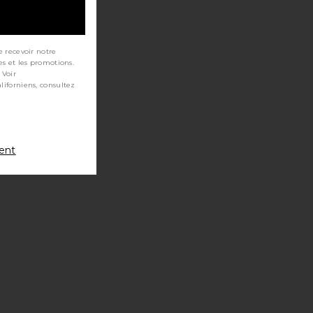
e recevoir notre
es et les promotions.
 Voir
ment
irt