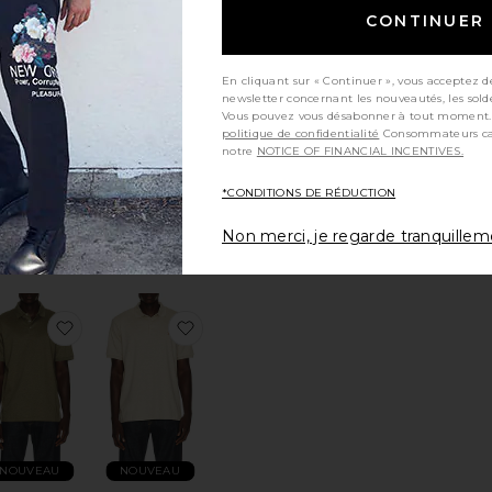
CONTINUER
En cliquant sur « Continuer », vous acceptez d
newsletter concernant les nouveautés, les sold
Vous pouvez vous désabonner à tout moment.
politique de confidentialité
Consommateurs californiens, consultez
NOUVEAU
NOUVEAU
notre
NOTICE OF FINANCIAL INCENTIVES.
CHEMISE
CHEMISE
EXTURED
Mitchell & Ness
*CONDITIONS DE RÉDUCTION
vin Design
$100
$69
Non merci, je regarde tranquille
érésCHEMISE
uter aux préférésCHEMISE
ajouter aux préférésSoft Touch Polo
ajouter aux préférésSoft Touch Polo Sh
NOUVEAU
NOUVEAU