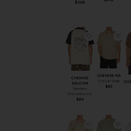
$248
ajouter aux pré
ajo
CHEMISE NA
CHEMISE
Critical Slide
CH
SALOON
$85
Sendero
Provisions Co.
$89
ajouter aux pré
ajo