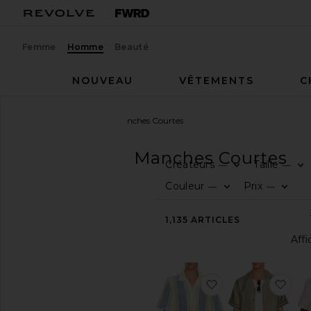
Femme
Homme
Beauté
NOUVEAU
VÊTEMENTS
C
Homme
Chemises
Manches Courtes
CHEMISES
Manches Courtes
Créateurs
Taille
—
—
CATÉGORIE
Couleur
Prix
—
—
Tout
1,135
ARTICLES
voir
Formal
Manches
longues
ajouter aux préf
ajo
Carreaux
&
Flanelles