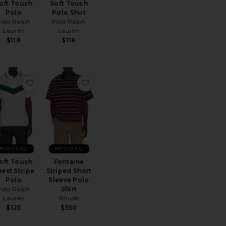
oft Touch
Soft Touch
Polo
Polo Shirt
Polo Ralph
Polo Ralph
Lauren
Lauren
$118
$118
ésSoft Touch Polo Shirt
ter aux préférésShort Sleeve Cardigan Sweater
ajouter aux préférésSoft Touch Chest Stripe Polo
ajouter aux préférésFontaine Striped 
NOUVEAU
NOUVEAU
oft Touch
Fontaine
est Stripe
Striped Short
Polo
Sleeve Polo
Polo Ralph
Shirt
Lauren
Rhude
$125
$550