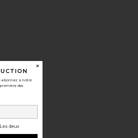
UM
DUCTION
 abonnez à notre
-première des
Les deux