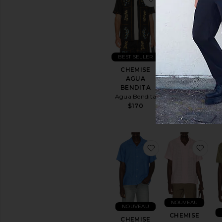
BEST SELLER
BEST SELLER
CHEMISE
CHEMISE
RONEN
AGUA
Kardo
T
BENDITA
$280
Du
Agua Bendita
$170
ajouter aux préf
ajo
NOUVEAU
NOUVEAU
CHEMISE
CHEMISE