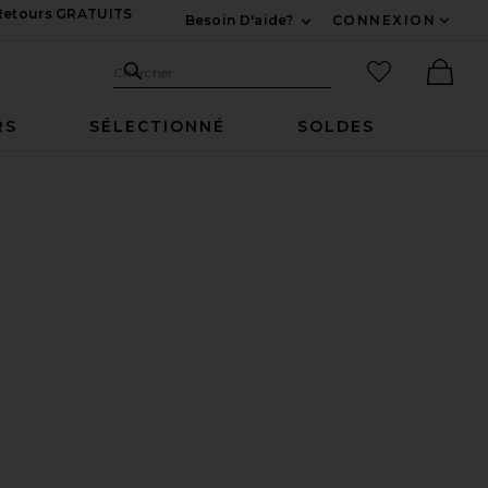
 Retours GRATUITS
Besoin D'aide?
CONNEXION
Développez Pour Nous
Recherche
Articles favo
Chercher
Ther
RS
SÉLECTIONNÉ
SOLDES
RED