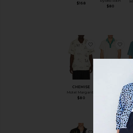
Ryoko Rain
M
$168
$80
ajouter aux préf
ajo
CHEMISE
CHEMISE
EMILIO
CHE
Motel Margarita
Marine Layer
$80
$88
ajouter aux pré
ajo