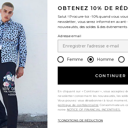
OBTENEZ 10% DE RÉ
e:
 price:
Salut ! Procure-toi
-10%
quand vous vous
newsletter, vous serez informé en avant
nouveautés, des soldes & des évènements
Adresse email
MISE
référésLAOFER
ter aux préférésLAOFER
Femme
Homme
CONTINUER
En cliquant sur « Continuer », vous acceptez d
newsletter concernant les nouveautés, les sold
Vous pouvez vous désabonner à tout moment.
politique de confidentialité
Consommateurs californiens, consultez
notre
NOTICE OF FINANCIAL INCENTIVES.
*CONDITIONS DE RÉDUCTION