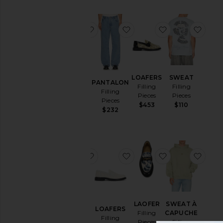
ajouter aux préférésSWEAT
ajouter aux préférésPA
ajouter aux p
ajou
SWEAT
LOAFERS
SWEAT
PANTALON
Filling
Filling
Filling
Filling
Pieces
Pieces
Pieces
Pieces
$453
$110
Sale price:
$140
$232
Previous price:
$186
ajouter aux préférésBLOUSON
ajouter aux préférésLOA
ajouter aux p
ajou
BLOUSON
LAOFER
SWEAT À
LOAFERS
Filling
Filling
CAPUCHE
Filling
Pieces
Pieces
Filling