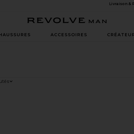
Livraison &
Revolve Man
HAUSSURES
ACCESSOIRES
CRÉATEU
ar
age
ing Bread Knit Short
référésLAOFER
er aux préférésPepper T-Shirt