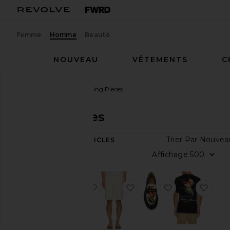
Femme
Homme
Beauté
NOUVEAU
VÊTEMENTS
C
Homme
Créateurs
Filling Pieces
Filling Pieces
Trier P
20
ARTICLES
Catégorie
Affich
Jeans
Blousons
ajouter aux préférésCHEMISE
ajouter aux préférésBreak
ajouter aux p
ajout
&
Manteaux
Polos
Chemises