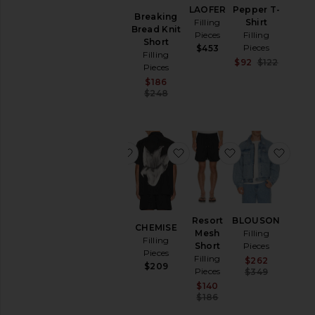
LAOFER
Pepper T-
CHEMISE
Breaking
Chaussures
Filling
Shirt
Filling
Bread Knit
Pieces
Filling
Pieces
Shorts
Short
Pieces
$453
$275
Filling
Pulls &
Sale pric
$92
$122
Pieces
Cardigans
Previous
Sale price:
$186
Sweats
Previous price:
$248
&
Sweats
à
Capuche
ajouter aux préférésLOAFERS
ajouter aux préférésCHE
ajouter aux pr
ajou
T-
shirts
Taille
LOAFERS
Resort
BLOUSON
CHEMISE
Filling
Mesh
Filling
Filling
Pieces
Short
Pieces
Couleur
Pieces
Filling
$453
Sale pric
$262
$209
Pieces
Previous
$349
Sale price:
$140
Prix
Previous price:
$186