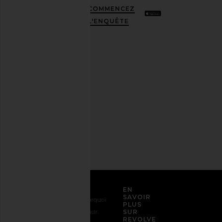
une
COMMENCEZ
meilleure
L'ENQUÊTE
amie
stylée.
Désabonnez-
vous à
tout
moment.
Politique
de
confidentialité
Adresse
email
S'INSCRIRE
SERVICE CLIENT
EN
SAVOIR
Nous
Expédition
Pourquoi
PLUS
contacter
&
choisir
SUR
REVOLVE