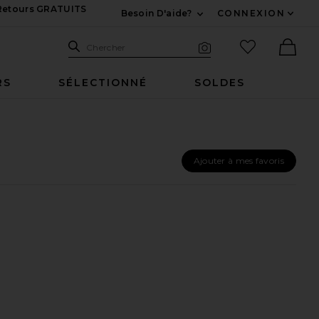
 Retours GRATUITS
Besoin D'aide?
CONNEXION
Développez Pour Nous
Recherche
Articles favo
Chercher
Recherche visuelle
Ther
RS
SÉLECTIONNÉ
SOLDES
Ajouter à mes favoris