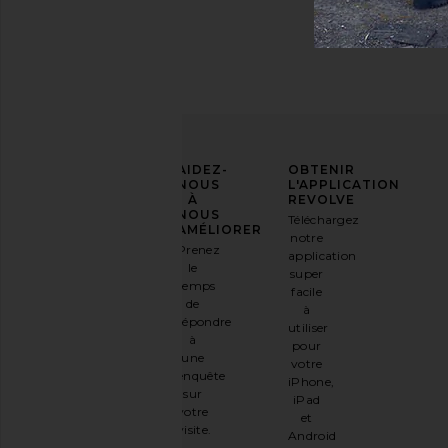
AFFIRMEZ
AIDEZ-
OBTENIR
VOTRE
NOUS
L'APPLICATION
STYLE
À
REVOLVE
NOUS
Téléchargez
Inscrivez-
AMÉLIORER
notre
vous à
Prenez
application
notre
le
super
newsletter
temps
facile
par e-
de
à
mail
répondre
utiliser
et
OBTENEZ
à
pour
10%
une
votre
DE
enquête
iPhone,
RÉDUCTION
.
sur
iPad
C'est
votre
et
comme
visite.
Android
avoir