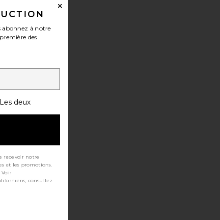
DUCTION
 abonnez à notre
-première des
Les deux
e recevoir notre
es et les promotions.
 Voir