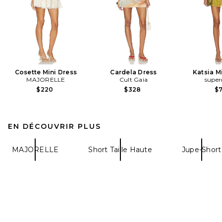
Cosette Mini Dress
Cardela Dress
Katsia M
MAJORELLE
Cult Gaia
supe
$220
$328
$
EN DÉCOUVRIR PLUS
MAJORELLE
Short Taille Haute
Jupe-Short