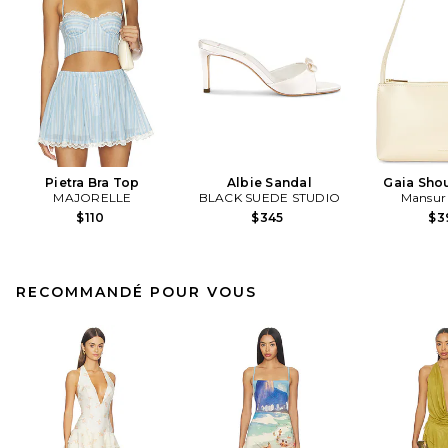
Pietra Bra Top
Albie Sandal
Gaia Sho
MAJORELLE
BLACK SUEDE STUDIO
Mansur 
$110
$345
$3
RECOMMANDÉ POUR VOUS