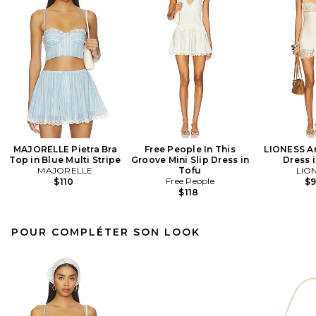
MAJORELLE Pietra Bra
Free People In This
LIONESS An
Top in Blue Multi Stripe
Groove Mini Slip Dress in
Dress i
MAJORELLE
Tofu
LIO
Free People
$110
$
$118
POUR COMPLÉTER SON LOOK