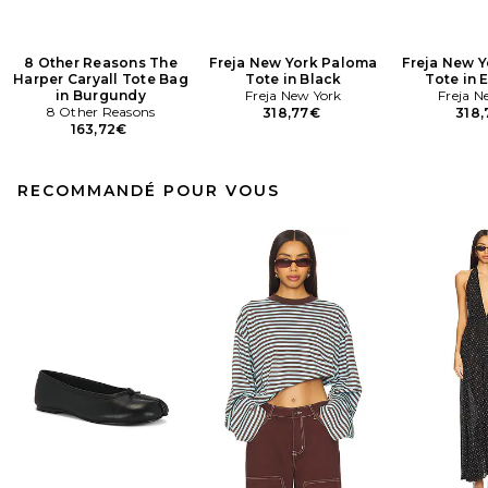
8 Other Reasons The
Freja New York Paloma
Freja New 
Harper Caryall Tote Bag
Tote in Black
Tote in 
in Burgundy
Freja New York
Freja N
8 Other Reasons
318,77€
318
163,72€
RECOMMANDÉ POUR VOUS