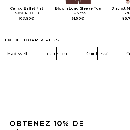
Calico Ballet Flat
Bloom Long Sleeve Top
District 
Steve Madden
LIONESS
LIO
103,90€
61,50€
85,
EN DÉCOUVRIR PLUS
Madewell
Fourre-Tout
Cuir tressé
C
FOOTER
OBTENEZ 10% DE