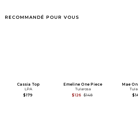
RECOMMANDÉ POUR VOUS
Cassia Top
Emeline One Piece
Mae On
LPA
Tularosa
Tula
Previous price:
$179
$126
$148
$1