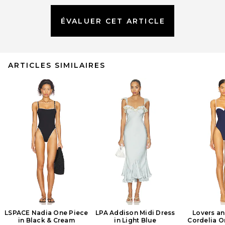
ÉVALUER CET ARTICLE
ARTICLES SIMILAIRES
LSPACE Nadia One Piece
LPA Addison Midi Dress
Lovers an
in Black & Cream
in Light Blue
Cordelia O