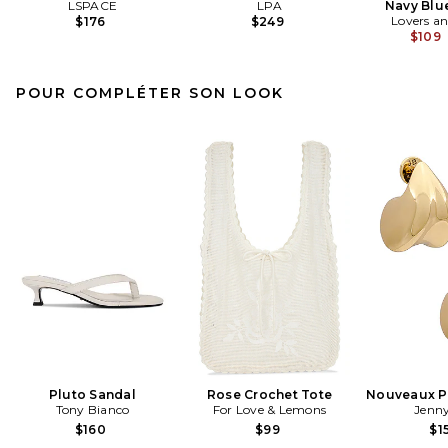
LSPACE
LPA
Navy Blu
Lovers an
$176
$249
$109
POUR COMPLÉTER SON LOOK
Pluto Sandal
Rose Crochet Tote
Nouveaux Pu
Tony Bianco
For Love & Lemons
Jenny
$160
$99
$1