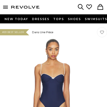
menu - shows more content
Revolve, Apparel & Fashion
Search
NEW TODAY
DRESSES
TOPS
SHOES
SWIMSUIT
Préf
Préf
Dans Une Pièce
#59 BEST SELLER