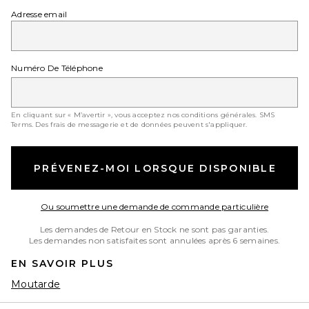
Adresse email
Numéro De Téléphone
En cliquant sur « M’avertir », vous acceptez nos conditions générales.
SMS
Terms
. Des frais de messagerie et de données peuvent s'appliquer.
PRÉVENEZ-MOI LORSQUE DISPONIBLE
Opens in
Ou soumettre une demande de commande particulière
Les demandes de Retour en Stock ne sont pas garanties.
Les demandes non satisfaites sont annulées après 6 semaines.
EN SAVOIR PLUS
Moutarde