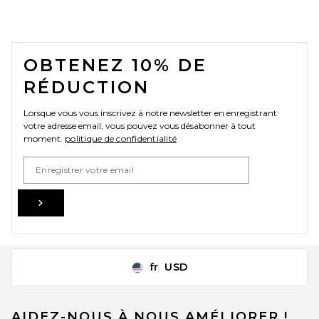
FOOTER
OBTENEZ 10% DE
RÉDUCTION
Lorsque vous vous inscrivez à notre newsletter en enregistrant
votre adresse email, vous pouvez vous désabonner à tout
moment.
politique de confidentialité
Email Address
Sign Up
fr
USD
Change Country Regions Preferences
AIDEZ-NOUS À NOUS AMÉLIORER !