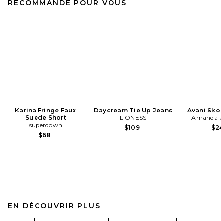
RECOMMANDÉ POUR VOUS
Karina Fringe Faux
Daydream Tie Up Jeans
Avani Sko
Suede Short
LIONESS
Amanda U
superdown
$109
$2
$68
EN DÉCOUVRIR PLUS