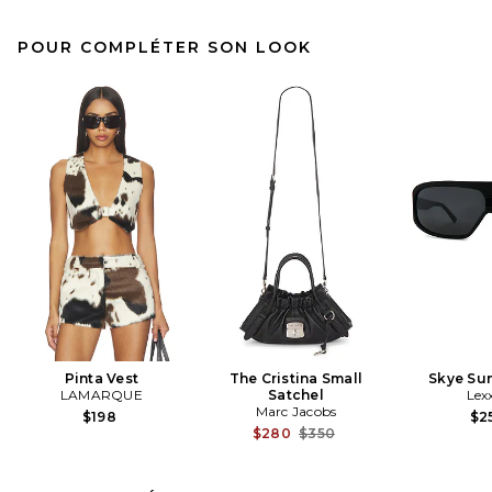
POUR COMPLÉTER SON LOOK
Pinta Vest
The Cristina Small
Skye Su
LAMARQUE
Satchel
Lex
Marc Jacobs
$198
$2
Previous price:
$280
$350