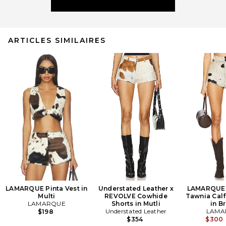
ARTICLES SIMILAIRES
LAMARQUE Pinta Vest in
Understated Leather x
LAMARQUE 
Multi
REVOLVE Cowhide
Tawnia Calf
LAMARQUE
Shorts in Mutli
in B
Understated Leather
LAMA
$198
$354
$300