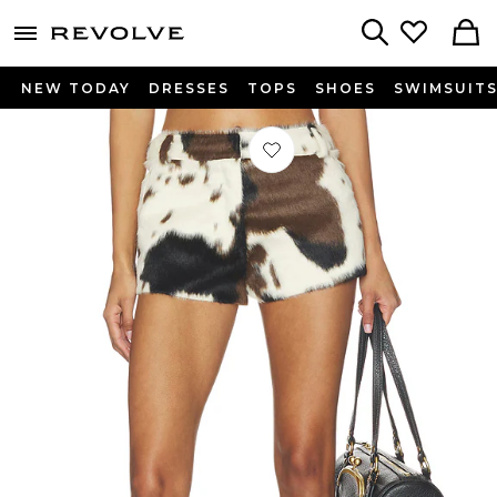
menu - shows more content
Revolve, Apparel & Fashion
Search
NEW TODAY
DRESSES
TOPS
SHOES
SWIMSUIT
Préféré Tawnia Short en Multi